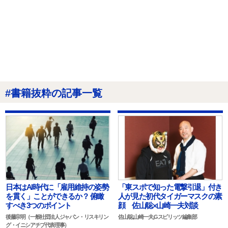
#書籍抜粋の記事一覧
日本はAI時代に「雇用維持の姿勢
「東スポで知った電撃引退」付き
を貫く」ことができるか？ 俯瞰
人が見た初代タイガーマスクの素
すべき3つのポイント
顔 佐山聡×山崎一夫対談
後藤宗明（一般社団法人ジャパン・リスキリン
佐山聡,山崎一夫,Gスピリッツ編集部
グ・イニシアチブ代表理事）