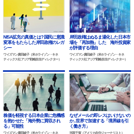
NISA拡充の真価とは? 国民に意識
岸田政権はぬるま湯化した日本市
変革をもたらした岸田政権のレガ
場を「再加熱」した 海外投資家
シー
が評価する理由
ワイズマン廣田綾子（米ホライゾン・キネ
ワイズマン廣田綾子（米ホライゾン・キネ
ティックス社 アジア戦略担当ディレクター）
ティックス社 アジア戦略担当ディレクター）
株価を軽視する日本企業に危機感
なぜメールの即レスはいけないの
を抱かせた「海外勢に買収され
か...世界で加速する「境界線を引
る」可能性
く働き方」
ワイズマン廣田綾子（米ホライゾン・キネ
河原千賀（アメリカ在住ジャーナリスト）