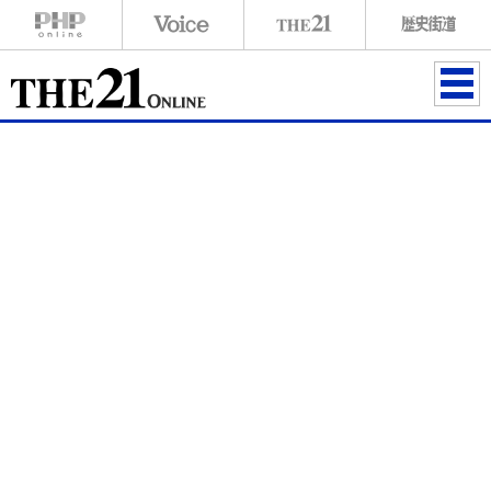
ME
NU