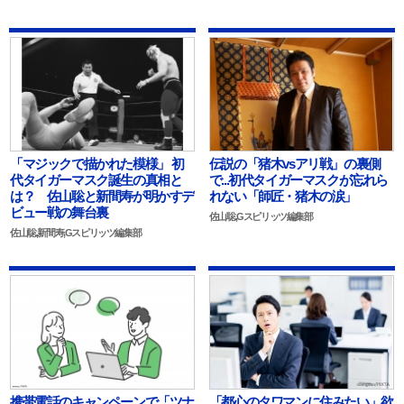
「マジックで描かれた模様」 初
伝説の「猪木vsアリ戦」の裏側
代タイガーマスク誕生の真相と
で...初代タイガーマスクが忘れら
は？ 佐山聡と新間寿が明かすデ
れない「師匠・猪木の涙」
ビュー戦の舞台裏
佐山聡,Gスピリッツ編集部
佐山聡,新間寿,Gスピリッツ編集部
携帯電話のキャンペーンで「ツナ
「都心のタワマンに住みたい」欲