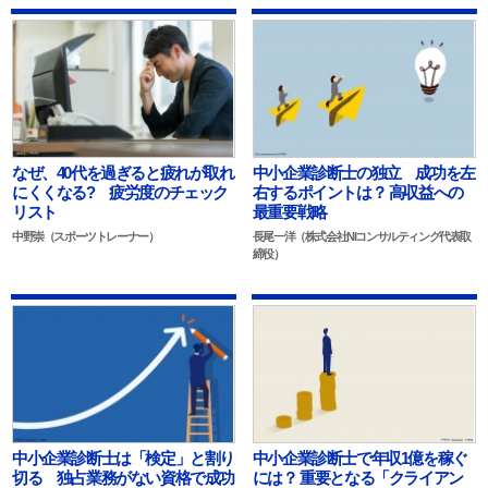
なぜ、40代を過ぎると疲れが取れ
中小企業診断士の独立 成功を左
にくくなる? 疲労度のチェック
右するポイントは？ 高収益への
リスト
最重要戦略
中野崇（スポーツトレーナー）
長尾一洋（株式会社NIコンサルティング代表取
締役）
中小企業診断士は「検定」と割り
中小企業診断士で年収1億を稼ぐ
切る 独占業務がない資格で成功
には？ 重要となる「クライアン