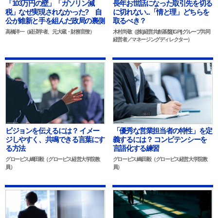
「103万円の壁」「ガソリン減
長年お世話になった取引先を切る
税」なぜ実現されなかった? 自
に切れない...「情と理」どちらを
公が維新と手を組んだ政局の裏側
取るべき？
高橋洋一（経済学者、元大蔵・財務官僚）
木村尚敬（[株]経営共創基盤[IGPI]グループ共同
経営者／マネージングディレクター）
ビジョンを伝えるには？ イメー
「優秀な営業担当者の特性」を定
ジしやすく、共鳴できる言葉にす
義するには？ コンピテンシーを
る方法
言語化する練習
グロービス,嶋田毅（グロービス経営大学院教
グロービス,嶋田毅（グロービス経営大学院教
員）
員）