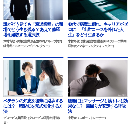
誰がどう見ても「衰退業種」の職
40代で病魔に倒れ、キャリアがゼ
場でどう生き残る？ あえて修羅
ロに 「出世コースを外れた人
場を経験する選択肢
生」をどう生きるか
木村尚敬（[株]経営共創基盤[IGPI]グループ共同
木村尚敬（[株]経営共創基盤[IGPI]グループ共同
経営者／マネージングディレクター）
経営者／マネージングディレクター）
ベテランの知恵を後輩に継承する
腰痛にはマッサージも筋トレも効
には？ 暗黙知を形式知化する方
果なし? 腰回りが安定する呼吸
法
法
グロービス,嶋田毅（グロービス経営大学院教
中野崇（スポーツトレーナー）
員）