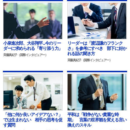
小泉進次郎、大谷翔平...今のリー
リーダーは「渡辺謙のフランク
ダーに求められる「寄り添う力」
さ」を参考にすべき 部下に好か
れる話の聞き方
斉藤真紀子（国際インタビュアー）
斉藤真紀子（国際インタビュアー）
「他に何か良いアイデアない？」
平和は「戦争がない貴重な時
では生まれない 相手の思考を促
期」 言葉の世界観を変える言い
す質問
換えのスキル