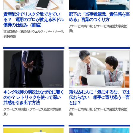
資産配分でリスク分散できてい
部下の「当事者意識、責任感を高
る？ 運用のプロが教える米ドル
める」言葉のつくり方
債券の仕組み（前編）
グロービス,嶋田毅（グロービス経営大学院教
員）
世古口俊介（株式会社ウェルス・パートナー代
表取締役）
キング牧師の演説はなぜ心に響く
落ち込む人に「気にするな」では
のか？ レトリックを使って深い
伝わらない 相手に寄り添う一言
共感を引き出す方法
とは？
グロービス,嶋田毅（グロービス経営大学院教
グロービス,嶋田毅（グロービス経営大学院教
員）
員）