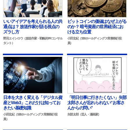
いいアイデアを考えられる人の共
ビットコインの価値はなぜ上がる
通点は？ 放送作家が語る視点の
のか？ 暗号資産の世界経済にお
ズラし方
ける立ち位置
野呂エイシロウ（放送作家・戦略的PRコンサル
小田玄紀（SBIホールディングス常務執行役
タント）
員）
日本を大きく変える「デジタル資
「明日仕事に行きたくない」矢部
産とWeb3」これだけは知ってお
太郎さんが忘れられない“お客さ
きたい基礎知識
んからの問い”
小田玄紀（SBIホールディングス常務執行役
矢部太郎（芸人・漫画家）
員）