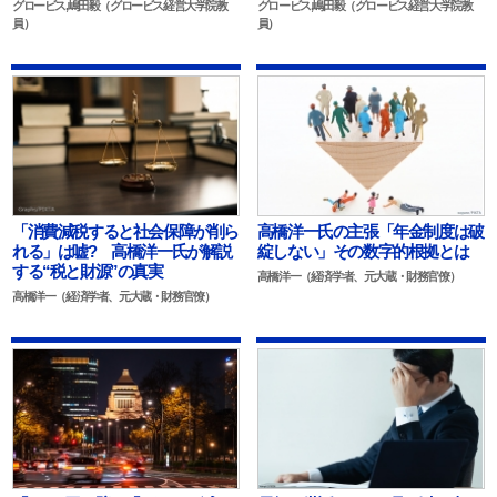
グロービス,嶋田毅（グロービス経営大学院教
グロービス,嶋田毅（グロービス経営大学院教
員）
員）
「消費減税すると社会保障が削ら
高橋洋一氏の主張「年金制度は破
れる」は嘘? 高橋洋一氏が解説
綻しない」その数字的根拠とは
する“税と財源”の真実
高橋洋一（経済学者、元大蔵・財務官僚）
高橋洋一（経済学者、元大蔵・財務官僚）