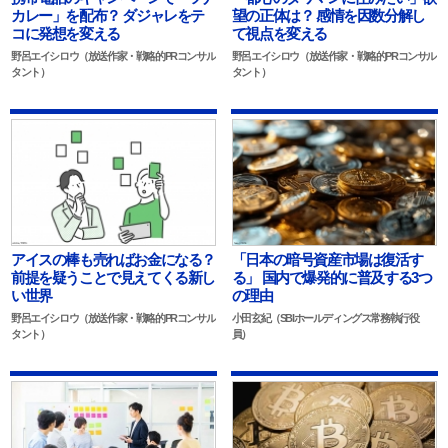
カレー」を配布？ ダジャレをテ
望の正体は？ 感情を因数分解し
コに発想を変える
て視点を変える
野呂エイシロウ（放送作家・戦略的PRコンサル
野呂エイシロウ（放送作家・戦略的PRコンサル
タント）
タント）
アイスの棒も売ればお金になる？
「日本の暗号資産市場は復活す
前提を疑うことで見えてくる新し
る」 国内で爆発的に普及する3つ
い世界
の理由
野呂エイシロウ（放送作家・戦略的PRコンサル
小田玄紀（SBIホールディングス常務執行役
タント）
員）