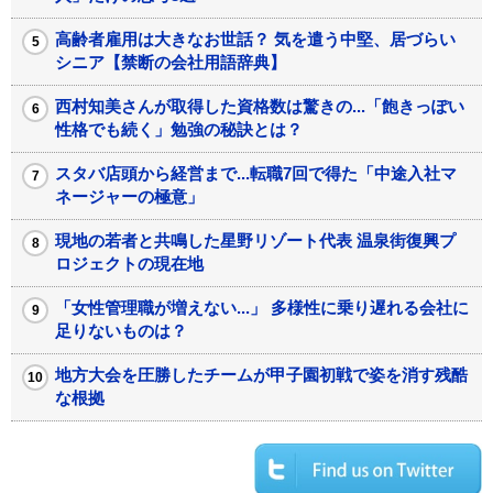
高齢者雇用は大きなお世話？ 気を遣う中堅、居づらい
シニア【禁断の会社用語辞典】
西村知美さんが取得した資格数は驚きの...「飽きっぽい
性格でも続く」勉強の秘訣とは？
スタバ店頭から経営まで...転職7回で得た「中途入社マ
ネージャーの極意」
現地の若者と共鳴した星野リゾート代表 温泉街復興プ
ロジェクトの現在地
「女性管理職が増えない...」 多様性に乗り遅れる会社に
足りないものは？
地方大会を圧勝したチームが甲子園初戦で姿を消す残酷
な根拠