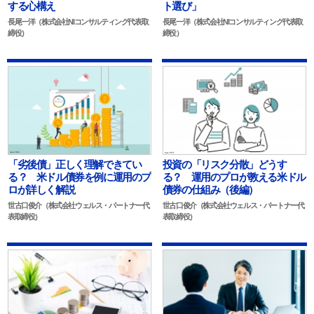
する心構え
ト選び」
長尾一洋（株式会社NIコンサルティング代表取
長尾一洋（株式会社NIコンサルティング代表取
締役）
締役）
「劣後債」正しく理解できてい
投資の「リスク分散」どうす
る？ 米ドル債券を例に運用のプ
る？ 運用のプロが教える米ドル
ロが詳しく解説
債券の仕組み（後編）
世古口俊介（株式会社ウェルス・パートナー代
世古口俊介（株式会社ウェルス・パートナー代
表取締役）
表取締役）