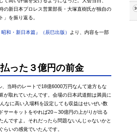
して高い評価を受けるようになった。大会当日、
時の新日本プロレス営業部長・大塚直樹氏が独自の
ト」を振り返る。
巻 昭和・新日本篇』（辰巳出版）
より、内容を一部
支払った３億円の前金
ル、当時のレートで18億6000万円なんて途方もな
算が取れていたんです。会場の日本武道館は満員に
どんなに高い入場料を設定しても収益はせいぜい数
サーキットをやれば20～30億円の上がりが出る
たんですよ。それだったら問題ないんじゃないかと
ぐらいの感覚でいたんです。