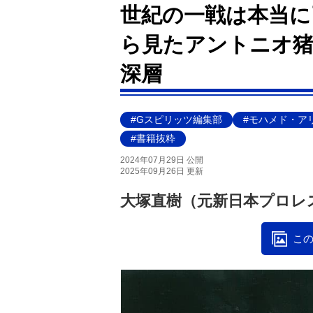
世紀の一戦は本当に
ら見たアントニオ猪
深層
#Gスピリッツ編集部
#モハメド・ア
#書籍抜粋
2024年07月29日 公開
2025年09月26日 更新
大塚直樹（元新日本プロレス
この