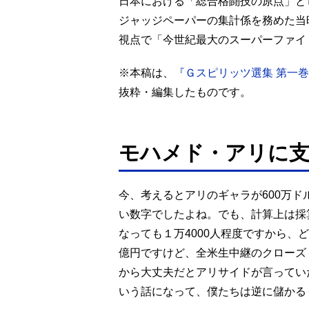
日本における「総合格闘技の原点」と
ジャッジペーパーの集計係を務めた当
視点で「今世紀最大のスーパーファイ
※本稿は、
『Ｇスピリッツ選集 第一
抜粋・編集したものです。
モハメド・アリに
今、考えるとアリのギャラが600万ド
い数字でしたよね。でも、計算上は採
なっても１万4000人程度ですから、
億円ですけど、全米生中継のクローズド
から大丈夫だとアリサイドが言ってい
いう話になって、僕たちは逆に儲かる