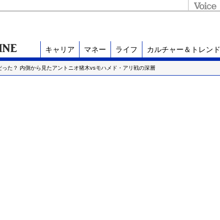
キャリア
マネー
ライフ
カルチャー＆トレン
だった？ 内側から見たアントニオ猪木vsモハメド・アリ戦の深層