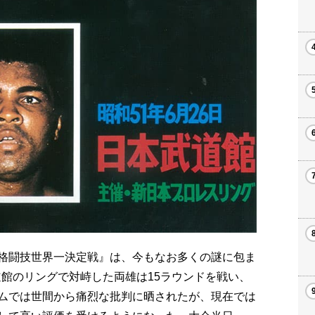
『格闘技世界一決定戦』は、今もなお多くの謎に包ま
武道館のリングで対峙した両雄は15ラウンドを戦い、
ムでは世間から痛烈な批判に晒されたが、現在では