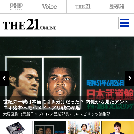
ME
NU
世紀の一戦は本当に引き分けだった？ 内側から見たアント
ニオ猪木vsモハメド・アリ戦の深層
大塚直樹（元新日本プロレス営業部長） ,Ｇスピリッツ編集部