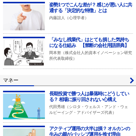
姿勢1つでこんな差が？ 感じが悪い人に共
通する「決定的な特徴」とは
内藤誼人（心理学者）
「みなし残業代」はとても損した気持ち
になる仕組み 【禁断の会社用語辞典】
岡本努（株式会社人的資本イノベーション研究
所代表取締役）
マネー
長期投資で勝つ人は暴落時にどうしてい
る？ 相場に振り回されない心構え
代田秀雄（シロタ・ウェルス・アンド・ウェ
ルビーイング・アドバイザーズ代表）
アクティブ運用の大半は損？ オルカンの
生みの親がパッシブ運用を推す理由