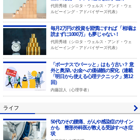
代田秀雄（シロタ・ウェルス・アンド・ウェ
ルビーイング・アドバイザーズ代表）
毎月2万円の投資を習慣にすれば 「相場は
読まずに1000万」も夢じゃない！
代田秀雄（シロタ・ウェルス・アンド・ウェ
ルビーイング・アドバイザーズ代表）
「ボーナスでパーッと」はもう古い？ 意
外と奥深いお金への価値観の変化（連載
「明日から使える心理テクニック」第12
回）
内藤誼人（心理学者）
ライフ
50代のその腰痛、がんや感染症のサイン
かも 整形外科医が教える受診すべき症
状