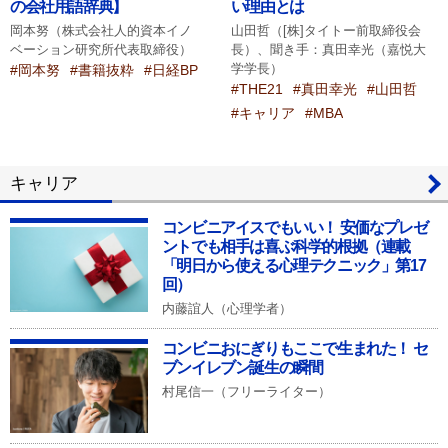
の会社用語辞典】
い理由とは
岡本努（株式会社人的資本イノ
山田哲（[株]タイトー前取締役会
ベーション研究所代表取締役）
長）、聞き手：真田幸光（嘉悦大
学学長）
#岡本努
#書籍抜粋
#日経BP
#THE21
#真田幸光
#山田哲
#キャリア
#MBA
キャリア
コンビニアイスでもいい！ 安価なプレゼ
ントでも相手は喜ぶ科学的根拠（連載
「明日から使える心理テクニック」第17
回）
内藤誼人（心理学者）
コンビニおにぎりもここで生まれた！ セ
ブンイレブン誕生の瞬間
村尾信一（フリーライター）