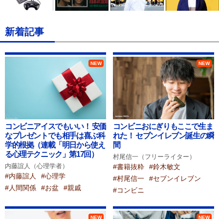
新着記事
Prev
NEW
NEW
コンビニアイスでもいい！ 安価
コンビニおにぎりもここで生ま
なプレゼントでも相手は喜ぶ科
れた！ セブンイレブン誕生の瞬
学的根拠（連載「明日から使え
間
る心理テクニック」第17回）
村尾信一（フリーライター）
内藤誼人（心理学者）
#書籍抜粋
#鈴木敏文
#内藤誼人
#心理学
#村尾信一
#セブンイレブン
#人間関係
#お盆
#親戚
#コンビニ
NEW
NEW