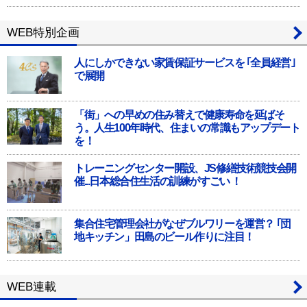
WEB特別企画
人にしかできない家賃保証サービスを ｢全員経営｣
で展開
「街」への早めの住み替えで健康寿命を延ばそ
う。人生100年時代、住まいの常識もアップデート
を！
トレーニングセンター開設、JS修繕技術競技会開
催...日本総合住生活の訓練がすごい ！
集合住宅管理会社がなぜブルワリーを運営？ ｢団
地キッチン」田島のビール作りに注目！
WEB連載