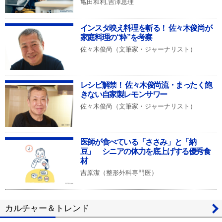
亀田和利,吉澤恵理
インスタ映え料理を斬る！ 佐々木俊尚が
家庭料理の“粋”を考察
佐々木俊尚（文筆家・ジャーナリスト）
レシピ解禁！ 佐々木俊尚流・まったく飽
きない自家製レモンサワー
佐々木俊尚（文筆家・ジャーナリスト）
医師が食べている「ささみ」と「納
豆」 シニアの体力を底上げする優秀食
材
吉原潔（整形外科専門医）
カルチャー＆トレンド