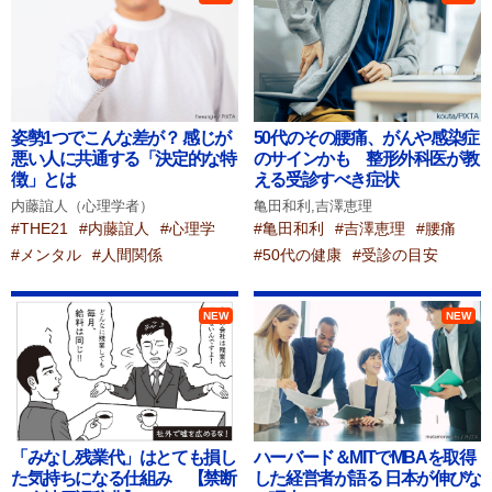
姿勢1つでこんな差が？ 感じが
50代のその腰痛、がんや感染症
悪い人に共通する「決定的な特
のサインかも 整形外科医が教
徴」とは
える受診すべき症状
内藤誼人（心理学者）
亀田和利,吉澤恵理
#THE21
#内藤誼人
#心理学
#亀田和利
#吉澤恵理
#腰痛
#メンタル
#人間関係
#50代の健康
#受診の目安
NEW
NEW
「みなし残業代」はとても損し
ハーバード＆MITでMBAを取得
た気持ちになる仕組み 【禁断
した経営者が語る 日本が伸びな