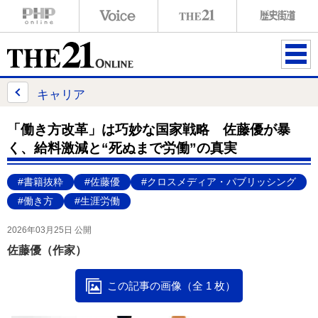
ME
NU
キャリア
「働き方改革」は巧妙な国家戦略 佐藤優が暴
く、給料激減と“死ぬまで労働”の真実
#書籍抜粋
#佐藤優
#クロスメディア・パブリッシング
#働き方
#生涯労働
2026年03月25日 公開
佐藤優（作家）
この記事の画像（全 1 枚）