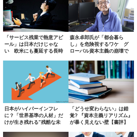
「サービス残業で熱意アピ
森永卓郎氏が「都会暮ら
ール」は日本だけじゃな
し」を危険視するワケ グ
い 欧米にも蔓延する長時
ローバル資本主義の崩壊で
間労働
起こる悲劇
日本がハイパーインフレ
「どうせ変わらない」は錯
に？「世界基準の人材」だ
覚? 『資本主義リアリズム』
けが生き残れる"残酷な未
が暴く見えない壁【書評】
来"と対策