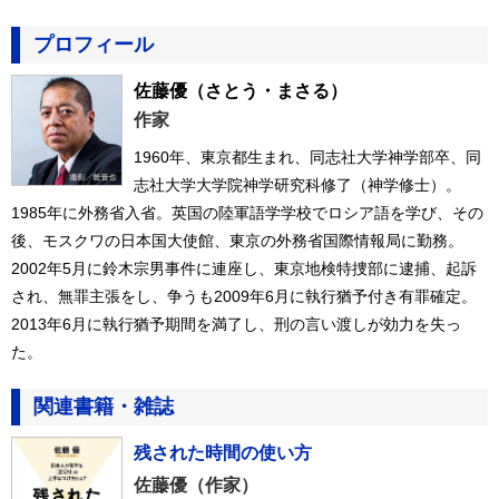
プロフィール
佐藤優
（さとう・まさる）
作家
1960年、東京都生まれ、同志社大学神学部卒、同
志社大学大学院神学研究科修了（神学修士）。
1985年に外務省入省。英国の陸軍語学学校でロシア語を学び、その
後、モスクワの日本国大使館、東京の外務省国際情報局に勤務。
2002年5月に鈴木宗男事件に連座し、東京地検特捜部に逮捕、起訴
され、無罪主張をし、争うも2009年6月に執行猶予付き有罪確定。
2013年6月に執行猶予期間を満了し、刑の言い渡しが効力を失っ
た。
関連書籍・雑誌
残された時間の使い方
佐藤優（作家）