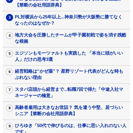
【禁断の会社用語辞典】
PL対横浜から25年以上...神奈川勢が大阪勢に勝てなく
なったのはなぜか？
地方大会を圧勝したチームが甲子園初戦で姿を消す残酷
な根拠
エジソンもモーツァルトも実践した 「本当に頭がいい
人」だけの思考3選
経営戦略は“かぜ薬”？ 星野リゾート代表がどんな時も
ぶれない理由
スタバ店頭から経営まで...転職7回で得た「中途入社マ
ネージャーの極意」
高齢者雇用は大きなお世話？ 気を遣う中堅、居づらい
シニア【禁断の会社用語辞典】
ひろゆき「50代で伸びるのは、仕事に思い入れのない人
です」