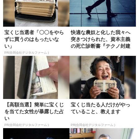
宝くじ当選者「〇〇をやら
快適な農奴と化した我々へ
ずに買うのはもったいな
突きつけられた、資本主義
い」
の死亡診断書『テクノ封建
制』【書...
PR(合同会社デジタルファーム )
【高額当選】簡単に宝くじ
宝くじ当たる人だけがやっ
を当てた女性が暴露した占
ていること、教えます
い
PR(合同会社デジタルファーム )
PR(合同会社デジタルファーム )