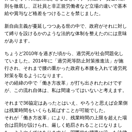
則を徹底し、正社員と非正規労働者など立場の違いで基本
給や賞与など格差をつけることを禁じました。
新自由主義が蔓延しつつある世の中で、政府がそれに対し
て縛りを設けるかのような法的な体制を整えたのには意味
があります。
ちょうど2010年を過ぎた頃から、過労死が社会問題化し
ていました。2014年に「過労死等防止対策推進法」が施
行され、それまで腰の重かった政府も本腰を入れて過労死
対策を取るようになります。
その経緯の中で「働き方改革」が打ち出されたわけです
が、この流れ自体は、私は間違ってはいないと考えます。
それまで36協定はあったとはいえ、やろうと思えば企業側
は残業時間をいくらも延ばすことが可能でした。
それが「働き方改革」により、残業時間の上限を超えた場
合は罰則が設けられ、厳しく処罰されることになりまし