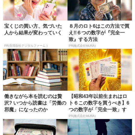
宝くじの買い方、気づいた
８月のロト6はこの方法で買
人から結果が変わっていく
え!!６つの数字が『完全一
致』する方法
PR(合同会社デジタルファーム )
PR(株式会社MURA)
働きながら本を読むのは贅
【昭和43年以前生まれはロ
沢? いつから読書は「労働の
ト６この数字を買うべき】6
邪魔」になったのか
つの数字が「完全一致」す
る方...
PR(株式会社MURA)