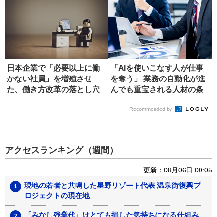
日本企業で「必要以上に働
「AIを使いこなす人が仕事
かない社員」を増殖させ
を奪う」 業務の自動化が進
た、働き方改革の落とし穴
んでも重宝される人材の条
件
Recommended by
アクセスランキング（週間）
更新：08月06日 00:05
現地の若者と共鳴した星野リゾート代表 温泉街復興プ
ロジェクトの現在地
「みなし残業代」はとても損した気持ちになる仕組み