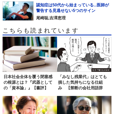
認知症は50代から始まっている...医師が
警告する見逃せない5つのサイン
尾崎聡,吉澤恵理
こちらも読まれています
日本社会全体を覆う閉塞感
「みなし残業代」はとても
の根源とは？『武器として
損した気持ちになる仕組
の「資本論」』【書評】
み 【禁断の会社用語辞
典】