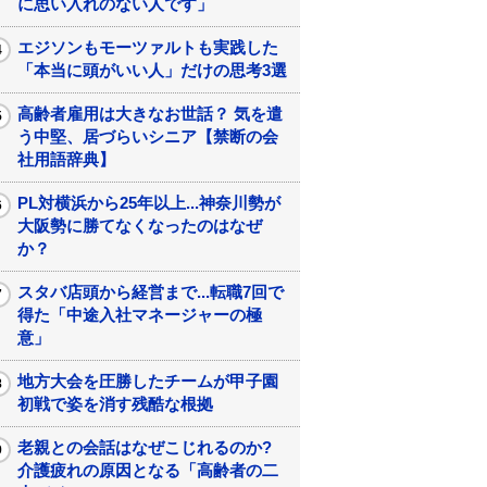
に思い入れのない人です」
エジソンもモーツァルトも実践した
「本当に頭がいい人」だけの思考3選
高齢者雇用は大きなお世話？ 気を遣
う中堅、居づらいシニア【禁断の会
社用語辞典】
PL対横浜から25年以上...神奈川勢が
大阪勢に勝てなくなったのはなぜ
か？
スタバ店頭から経営まで...転職7回で
得た「中途入社マネージャーの極
意」
地方大会を圧勝したチームが甲子園
初戦で姿を消す残酷な根拠
老親との会話はなぜこじれるのか?
介護疲れの原因となる「高齢者の二