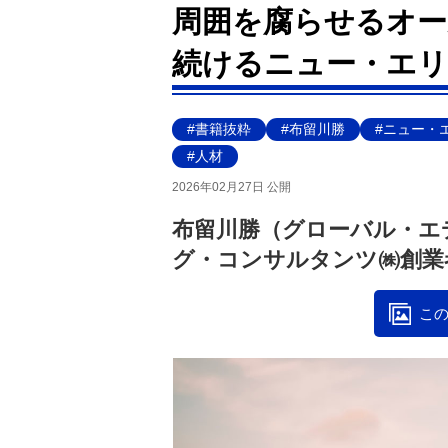
周囲を腐らせるオー
続けるニュー・エリ
#書籍抜粋
#布留川勝
#ニュー・
#人材
2026年02月27日 公開
布留川勝（グローバル・エ
グ・コンサルタンツ㈱創業
この