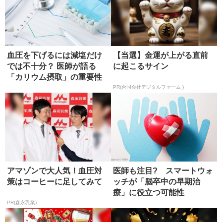
血圧を下げるには減塩だけ
【当選】金運が上がる直前
では不十分？ 医師が語る
に起こるサイン
「カリウム摂取」の重要性
PR(合同会社デジタルファーム )
アマゾンで大人気！血圧対
医師も注目? スマートウォ
策はコーヒーに足してみて
ッチが「脳卒中の早期治
療」に役立つ可能性
PR(森永乳業)