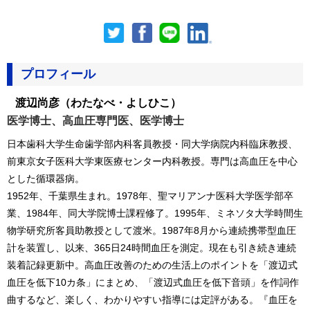
プロフィール
渡辺尚彦
（わたなべ・よしひこ）
医学博士、高血圧専門医、医学博士
日本歯科大学生命歯学部内科客員教授・同大学病院内科臨床教授、
前東京女子医科大学東医療センター内科教授。専門は高血圧を中心
とした循環器病。
1952年、千葉県生まれ。1978年、聖マリアンナ医科大学医学部卒
業、1984年、同大学院博士課程修了。1995年、ミネソタ大学時間生
物学研究所客員助教授として渡米。1987年8月から連続携帯型血圧
計を装置し、以来、365日24時間血圧を測定。現在も引き続き連続
装着記録更新中。高血圧改善のための生活上のポイントを「渡辺式
血圧を低下10カ条」にまとめ、「渡辺式血圧を低下音頭」を作詞作
曲するなど、楽しく、わかりやすい指導には定評がある。『血圧を