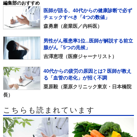
編集部のおすすめ
医師が語る、40代からの健康診断で必ず
チェックすべき「4つの数値」
森勇磨（産業医／内科医）
男性がん罹患率1位...医師が解説する前立
腺がん「5つの兆候」
吉澤恵理（医療ジャーナリスト）
40代からの疲労の原因とは? 医師が教え
る「血管の老化」が招く不調
栗原毅（栗原クリニック東京・日本橋院
長）
こちらも読まれています