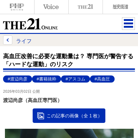
ME
NU
ライフ
高血圧改善に必要な運動量は？ 専門医が警告する
「ハードな運動」のリスク
#渡辺尚彦
#書籍抜粋
#アスコム
#高血圧
2026年03月02日 公開
渡辺尚彦（高血圧専門医）
この記事の画像（全 1 枚）