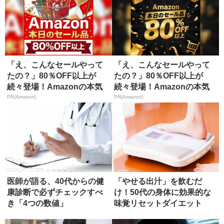
「え、こんなセールやって
「え、こんなセールやって
たの？」80％OFF以上が
たの？」80％OFF以上が
続々登場！Amazonの本気
続々登場！Amazonの本気
が...
が...
PR(Amazon)
PR(Amazon)
医師が語る、40代からの健
「やせる出汁」を飲むだ
康診断で必ずチェックすべ
け！50代の身体に効果的な
き「4つの数値」
味覚リセットダイエット