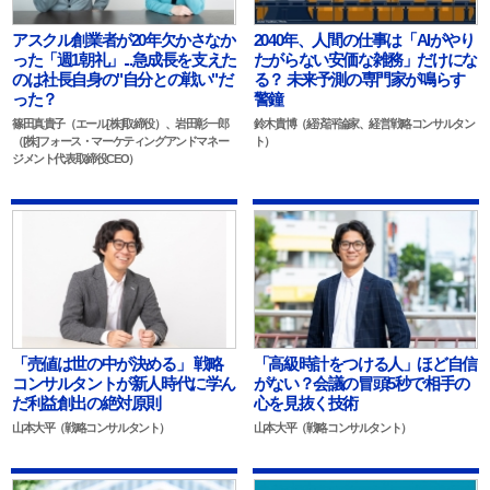
アスクル創業者が20年欠かさなか
2040年、人間の仕事は「AIがやり
った「週1朝礼」...急成長を支えた
たがらない安価な雑務」だけにな
のは社長自身の"自分との戦い"だ
る？ 未来予測の専門家が鳴らす
った？
警鐘
篠田真貴子（エール[株]取締役）、岩田彰一郎
鈴木貴博（経済評論家、経営戦略コンサルタン
（[株]フォース・マーケティングアンドマネー
ト）
ジメント代表取締役CEO）
「売値は世の中が決める」 戦略
「高級時計をつける人」ほど自信
コンサルタントが新人時代に学ん
がない？会議の冒頭5秒で相手の
だ利益創出の絶対原則
心を見抜く技術
山本大平（戦略コンサルタント）
山本大平（戦略コンサルタント）