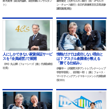
鈴木貴博（経済評論家、経営戦略コンサルタン
藤巻健史（元米モルガン銀行（現・JPモルガ
ト）
ン・チェース銀行）在日代表兼東京支店長,前参
議院議員[2期]）
人にしかできない家賃保証サービ
情熱だけでは成功しない理由と
スを ｢全員経営｣で展開
は？ アスクル創業者が教える
「勝てる仕組み」
《PR》丸山輝（フォーシーズ［株］代表取締役
社長）
伊藤羊一（武蔵野大学アントレプレナーシップ
学部学部長）、岩田彰一郎（［株］フォース・
マーケティングアンドマネージメント代表取締
役CEO）