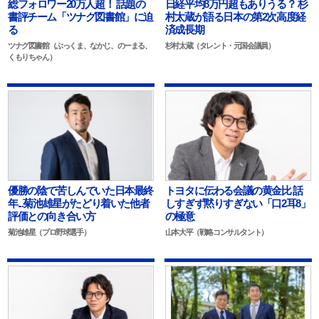
総フォロワー20万人超！ 話題の
日経平均8万円超もありうる？ 杉
書評チーム「ツナグ図書館」に迫
村太蔵が語る日本の第2次高度経
る
済成長期
ツナグ図書館（ぶっくま、なかじ、のーまる、
杉村太蔵（タレント・元国会議員）
くもりちゃん）
優勝の陰で苦しんでいた日本最終
トヨタに伝わる会議の黄金比 話
年...菊池雄星がたどり着いた他者
しすぎず黙りすぎない「口2耳8」
評価との向き合い方
の極意
菊池雄星（プロ野球選手）
山本大平（戦略コンサルタント）