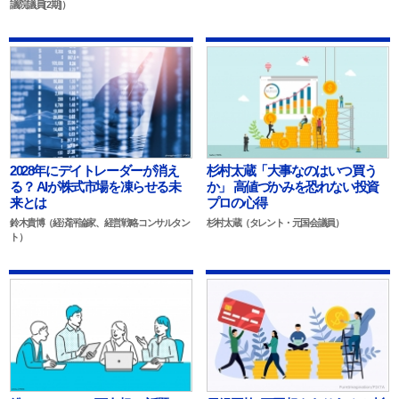
議院議員[2期]）
2028年にデイトレーダーが消え
杉村太蔵「大事なのはいつ買う
る？ AIが株式市場を凍らせる未
か」 高値づかみを恐れない投資
来とは
プロの心得
鈴木貴博（経済評論家、経営戦略コンサルタン
杉村太蔵（タレント・元国会議員）
ト）