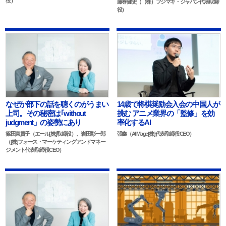
役）
藤巻健史（（株）フジマキ・ジャパン代表取締
役）
なぜか部下の話を聴くのがうまい
14歳で将棋奨励会入会の中国人が
上司。その秘密は｢without
挑む アニメ業界の「監修」を効
judgment」の姿勢にあり
率化するAI
篠田真貴子（エール[株]取締役）、岩田彰一郎
張鑫（AI Mage[株]代表取締役CEO）
（[株]フォース・マーケティングアンドマネー
ジメント代表取締役CEO）