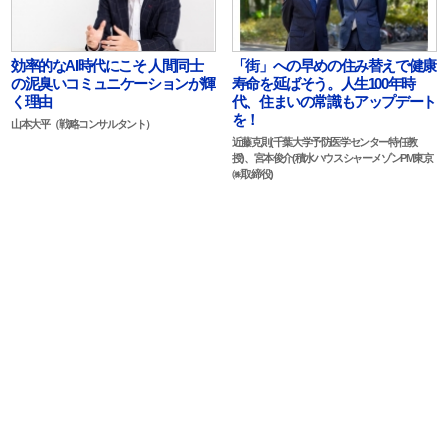
効率的なAI時代にこそ 人間同士
「街」への早めの住み替えで健康
の泥臭いコミュニケーションが輝
寿命を延ばそう。人生100年時
く理由
代、住まいの常識もアップデート
を！
山本大平（戦略コンサルタント）
近藤克則(千葉大学予防医学センター特任教
授)、宮本俊介(積水ハウスシャーメゾンPM東京
㈱取締役)