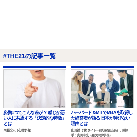
#THE21の記事一覧
姿勢1つでこんな差が？ 感じが悪
ハーバード＆MITでMBAを取得し
い人に共通する「決定的な特徴」
た経営者が語る 日本が伸びない
とは
理由とは
内藤誼人（心理学者）
山田哲（[株]タイトー前取締役会長）、聞き
手：真田幸光（嘉悦大学学長）