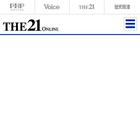
ME
NU