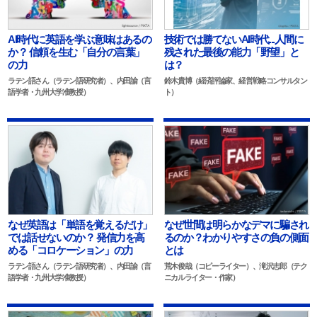
AI時代に英語を学ぶ意味はあるの
技術では勝てないAI時代...人間に
か？ 信頼を生む「自分の言葉」
残された最後の能力「野望」と
の力
は？
ラテン語さん（ラテン語研究者）、内田諭（言
鈴木貴博（経済評論家、経営戦略コンサルタン
語学者・九州大学准教授）
ト）
なぜ英語は「単語を覚えるだけ」
なぜ世間は明らかなデマに騙され
では話せないのか？ 発信力を高
るのか？わかりやすさの負の側面
める「コロケーション」の力
とは
ラテン語さん（ラテン語研究者）、内田諭（言
荒木俊哉（コピーライター）、滝沢志郎（テク
語学者・九州大学准教授）
ニカルライター・作家）