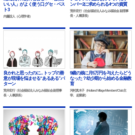
いい人」がよく使う口グセ・ベス
ンバー2に求められる4つの資質
ト3
荒井宏行（社会福祉法人みなみ福祉会 副理事
長・人事課長）
内藤誼人（心理学者）
良かれと思ったのに... トップの善
9歳の娘に月5万円を与えたらどう
意が現場を悩ませる“あるある”パ
なった？幼少期から始める金融教
ターン
育
荒井宏行（社会福祉法人みなみ福祉会 副理事
河村真木子（Holland Village Members’ Club主
長・人事課長）
宰、 起業家）