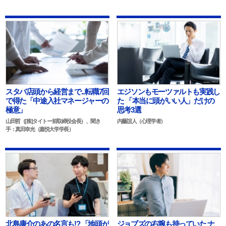
スタバ店頭から経営まで...転職7回
エジソンもモーツァルトも実践し
で得た「中途入社マネージャーの
た 「本当に頭がいい人」だけの
極意」
思考3選
山田哲（[株]タイトー前取締役会長）、聞き
内藤誼人（心理学者）
手：真田幸光（嘉悦大学学長）
北島康介のあの名言も!? 「地頭が
ジョブズの右腕も持っていた ナ