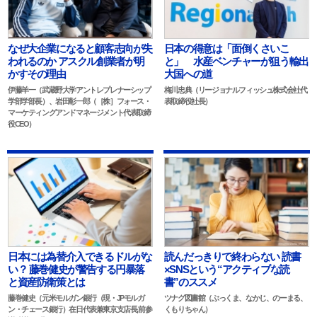
なぜ大企業になると顧客志向が失
日本の得意は「面倒くさいこ
われるのか アスクル創業者が明
と」 水産ベンチャーが狙う輸出
かすその理由
大国への道
伊藤羊一（武蔵野大学アントレプレナーシップ
梅川忠典（リージョナルフィッシュ株式会社代
学部学部長）、岩田彰一郎（［株］フォース・
表取締役社長）
マーケティングアンドマネージメント代表取締
役CEO）
日本には為替介入できるドルがな
読んだっきりで終わらない 読書
い？ 藤巻健史が警告する円暴落
×SNSという“アクティブな読
と資産防衛策とは
書”のススメ
藤巻健史（元米モルガン銀行（現・JPモルガ
ツナグ図書館（ぶっくま、なかじ、のーまる、
ン・チェース銀行）在日代表兼東京支店長,前参
くもりちゃん）