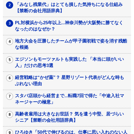
「みなし残業代」はとても損した気持ちになる仕組み
【禁断の会社用語辞典】
PL対横浜から25年以上...神奈川勢が大阪勢に勝てなく
なったのはなぜか？
地方大会を圧勝したチームが甲子園初戦で姿を消す残酷
な根拠
エジソンもモーツァルトも実践した 「本当に頭がいい
人」だけの思考3選
経営戦略は“かぜ薬”？ 星野リゾート代表がどんな時も
ぶれない理由
スタバ店頭から経営まで...転職7回で得た「中途入社マ
ネージャーの極意」
高齢者雇用は大きなお世話？ 気を遣う中堅、居づらい
シニア【禁断の会社用語辞典】
ひろゆき「50代で伸びるのは、仕事に思い入れのない人