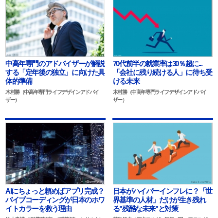
中高年専門のアドバイザーが解説
70代前半の就業率は30％超に...
する「定年後の独立」に向けた具
「会社に残り続ける人」に待ち受
体的準備
ける未来
木村勝（中高年専門ライフデザインアドバイ
木村勝（中高年専門ライフデザインアドバイ
ザー）
ザー）
AIにちょっと頼めばアプリ完成？
日本がハイパーインフレに？「世
バイブコーディングが日本のホワ
界基準の人材」だけが生き残れ
イトカラーを救う理由
る"残酷な未来"と対策