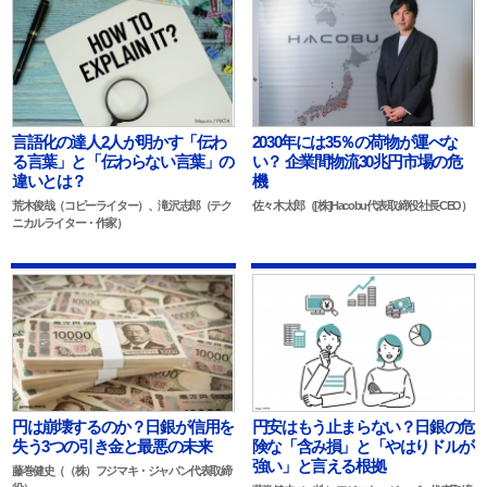
言語化の達人2人が明かす「伝わ
2030年には35％の荷物が運べな
る言葉」と「伝わらない言葉」の
い？ 企業間物流30兆円市場の危
違いとは？
機
荒木俊哉（コピーライター）、滝沢志郎（テク
佐々木太郎（[株]Hacobu代表取締役社長CEO）
ニカルライター・作家）
円は崩壊するのか？日銀が信用を
円安はもう止まらない？日銀の危
失う3つの引き金と最悪の未来
険な「含み損」と「やはりドルが
強い」と言える根拠
藤巻健史（（株）フジマキ・ジャパン代表取締