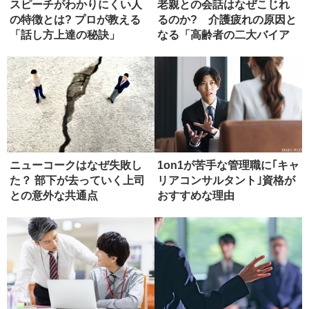
スピーチがわかりにくい人
老親との会話はなぜこじれ
の特徴とは? プロが教える
るのか? 介護疲れの原因と
「話し方上達の秘訣」
なる「高齢者の二大バイア
ス」
ニューコークはなぜ失敗し
1on1が苦手な管理職に｢キャ
た？ 部下が去っていく上司
リアコンサルタント｣資格が
との意外な共通点
おすすめな理由