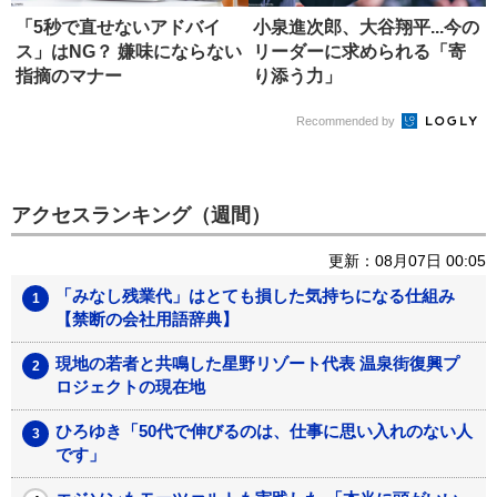
「5秒で直せないアドバイ
小泉進次郎、大谷翔平...今の
ス」はNG？ 嫌味にならない
リーダーに求められる「寄
指摘のマナー
り添う力」
Recommended by
アクセスランキング（週間）
更新：08月07日 00:05
「みなし残業代」はとても損した気持ちになる仕組み
【禁断の会社用語辞典】
現地の若者と共鳴した星野リゾート代表 温泉街復興プ
ロジェクトの現在地
ひろゆき「50代で伸びるのは、仕事に思い入れのない人
です」