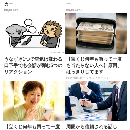
カー
ー
PR(BLAZE)
PR(BLAZE)
うなずき1つで空気は変わる
【宝くじ何年も買って一度
口下手でも会話が弾む5つの
も当たらない人へ】原因、
リアクション
はっきりしてます
PR(合同会社デジタルファーム )
【宝くじ何年も買って一度
周囲から信頼される話し