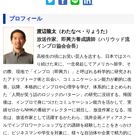
プロフィール
渡辺龍太
（わたなべ・りょうた）
放送作家、即興力養成講師（ハリウッド流
インプロ協会会長）
高校生の頃にお笑い芸人を志すも、日本ではスベ
り続けた末に、一念発起してアメリカへ留学。そ
の際、現地で「インプロ（即興力）」と呼ばれる科学的に研究され
たアドリブトーク術と出会い、コミュニケーション能力が劇的に改
善。以降、本格的にインプロや心理学を学び、体系的にまとめられ
た「人間が笑う話のロジックのパターン」の研究に没頭する。帰国
後は、インプロで身につけたコミュケーション能力を活かして、実
績ゼロからNHKの番組ディレクターに就任し、放送作家となる。現
在は、放送作家として活躍するかたわら、浅井企画メディアスクー
ルでインプロワークショップなどの講師を経験したことをきっかけ
に、ビジネスマンや学生を対象に、様々な自治体や企業で精力的に