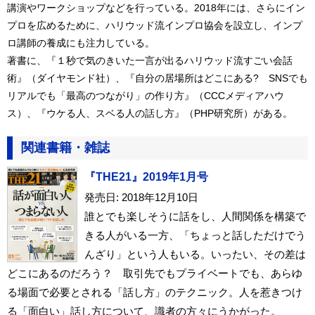
講演やワークショップなどを行っている。2018年には、さらにイン
プロを広めるために、ハリウッド流インプロ協会を設立し、インプ
ロ講師の養成にも注力している。
著書に、『１秒で気のきいた一言が出るハリウッド流すごい会話
術』（ダイヤモンド社）、『自分の居場所はどこにある? SNSでも
リアルでも「最高のつながり」の作り方』（CCCメディアハウ
ス）、『ウケる人、スベる人の話し方』（PHP研究所）がある。
関連書籍・雑誌
『THE21』2019年1月号
発売日: 2018年12月10日
誰とでも楽しそうに話をし、人間関係を構築で
きる人がいる一方、「ちょっと話しただけでう
んざり」という人もいる。いったい、その差は
どこにあるのだろう？ 取引先でもプライベートでも、あらゆ
る場面で必要とされる「話し方」のテクニック。人を惹きつけ
る「面白い」話し方について、識者の方々にうかがった。