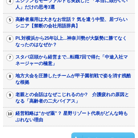
エジソンもモーツァルトも実践した 「本当に頭がいい
人」だけの思考3選
高齢者雇用は大きなお世話？ 気を遣う中堅、居づらい
シニア【禁断の会社用語辞典】
PL対横浜から25年以上...神奈川勢が大阪勢に勝てなく
なったのはなぜか？
スタバ店頭から経営まで...転職7回で得た「中途入社マ
ネージャーの極意」
地方大会を圧勝したチームが甲子園初戦で姿を消す残酷
な根拠
老親との会話はなぜこじれるのか? 介護疲れの原因と
なる「高齢者の二大バイアス」
経営戦略は“かぜ薬”？ 星野リゾート代表がどんな時も
ぶれない理由