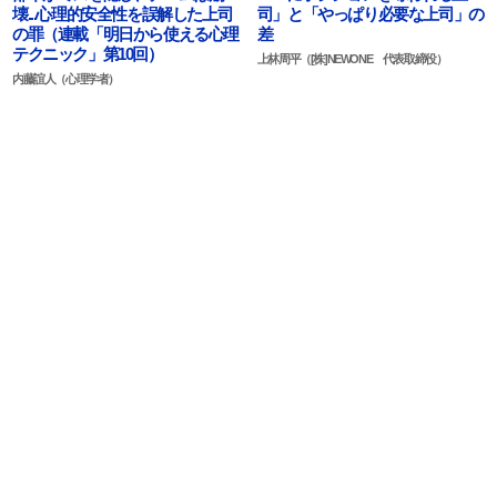
壊...心理的安全性を誤解した上司
司」と「やっぱり必要な上司」の
の罪（連載「明日から使える心理
差
テクニック」第10回）
上林周平（[株]NEWONE 代表取締役）
内藤誼人（心理学者）