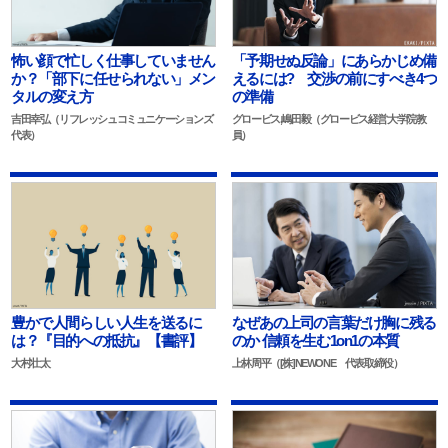
怖い顔で忙しく仕事していません
「予期せぬ反論」にあらかじめ備
か？「部下に任せられない」メン
えるには? 交渉の前にすべき4つ
タルの変え方
の準備
吉田幸弘（リフレッシュコミュニケーションズ
グロービス,嶋田毅（グロービス経営大学院教
代表）
員）
豊かで人間らしい人生を送るに
なぜあの上司の言葉だけ胸に残る
は？『目的への抵抗』【書評】
のか 信頼を生む1on1の本質
大村壮太
上林周平（[株]NEWONE 代表取締役）