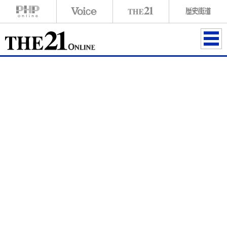
ME
NU