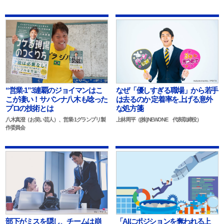
“営業-1”3連覇のジョイマンはこ
なぜ「優しすぎる職場」から若手
こが凄い！サバンナ八木も唸った
は去るのか 定着率を上げる意外
プロの技術とは
な処方箋
八木真澄（お笑い芸人）、営業-1グランプリ製
上林周平（[株]NEWONE 代表取締役）
作委員会
部下がミスを隠し、チームは崩
「AIにポジションを奪われる上