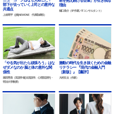
材を抱え続ける企業」が生き残る
部下が去っていく上司との意外な
理由
共通点
樋口恭介（SF作家／ITコンサルタント）
上林周平（[株]NEWONE 代表取締役）
「やる気が出たら頑張ろう」はな
激動の時代を生き抜くための金融
ぜダメなのか 脳と体の意外な関
リテラシー 『現代の金融入門
係性
［新版］』【書評】
堀田秀吾（言語学者[法言語学、心理言語学]・
大村壮太（作家）
明治大学教授）