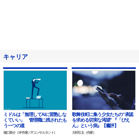
キャリア
ミドルは「無理してAIに習熟しな
歌舞伎町に集う少女たちの“承認
くていい」 管理職に残されたも
を求める切実な渇望” 『「ぴえ
う一つの道
ん」という病』【書評】
樋口恭介（SF作家／ITコンサルタント）
大村壮太（作家）