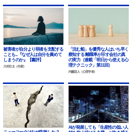
被害者が自分より弱者を支配する
「沈む船」を優秀な人はいち早く
ことも...『なぜ人は自分を責めて
察知する 離職率が示す会社の真
しまうのか』【書評】
の実力（連載「明日から使える心
理テクニック」第11回）
大村壮太（作家）
内藤誼人（心理学者）
AIが発展しても「生産性の低い人
ニューコークはなぜ失敗した？