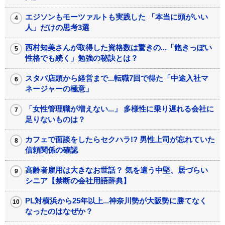
エジソンもモーツァルトも実践した 「本当に頭がいい
人」だけの思考3選
西村知美さんが取得した資格数は驚きの...「飽きっぽい
性格でも続く」勉強の秘訣とは？
スタバ店頭から経営まで...転職7回で得た「中途入社マ
ネージャーの極意」
「女性管理職が増えない...」 多様性に乗り遅れる会社に
足りないものは？
カフェで面談をしたらセクハラ!? 男性上司が忘れていた
信頼関係の確認
高齢者雇用は大きなお世話？ 気を遣う中堅、居づらい
シニア【禁断の会社用語辞典】
PL対横浜から25年以上...神奈川勢が大阪勢に勝てなく
なったのはなぜか？