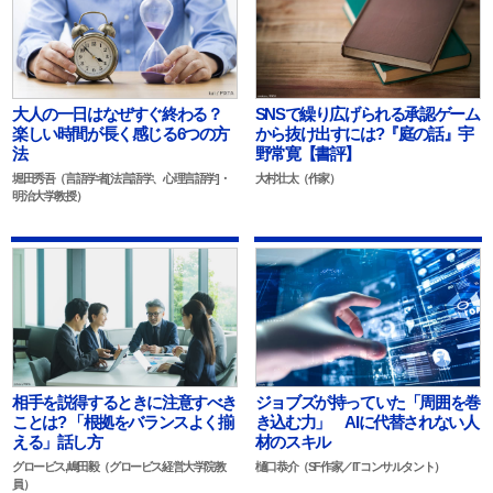
大人の一日はなぜすぐ終わる？
SNSで繰り広げられる承認ゲーム
楽しい時間が長く感じる6つの方
から抜け出すには?『庭の話』宇
法
野常寛【書評】
堀田秀吾（言語学者[法言語学、心理言語学]・
大村壮太（作家）
明治大学教授）
相手を説得するときに注意すべき
ジョブズが持っていた「周囲を巻
ことは? 「根拠をバランスよく揃
き込む力」 AIに代替されない人
える」話し方
材のスキル
グロービス,嶋田毅（グロービス経営大学院教
樋口恭介（SF作家／ITコンサルタント）
員）