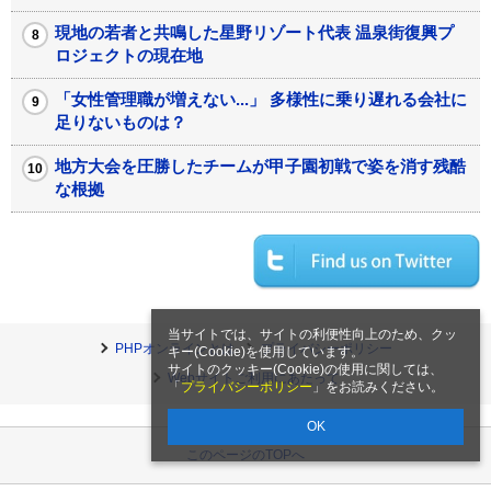
現地の若者と共鳴した星野リゾート代表 温泉街復興プ
ロジェクトの現在地
「女性管理職が増えない...」 多様性に乗り遅れる会社に
足りないものは？
地方大会を圧勝したチームが甲子園初戦で姿を消す残酷
な根拠
当サイトでは、サイトの利便性向上のため、クッ
PHPオンラインとは
プライバシーポリシー
キー(Cookie)を使用しています。
サイトのクッキー(Cookie)の使用に関しては、
Webサイトご利用にあたって
「
プライバシーポリシー
」をお読みください。
OK
このページのTOPへ