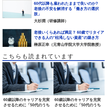
60代以降も雇われたままで良いのか?
老後の不安を解消する「働き方の選択
肢」
大杉潤（研修講師）
老後いくらあれば満足？ 60歳でリタイア
できる人の“枯渇しない資産”の築き方
榊原正幸（元青山学院大学大学院教授）
こちらも読まれています
60歳以降のキャリアを充実
60歳以降のキャリアを充実
させるために「50代のうち
させるために「50代のうち