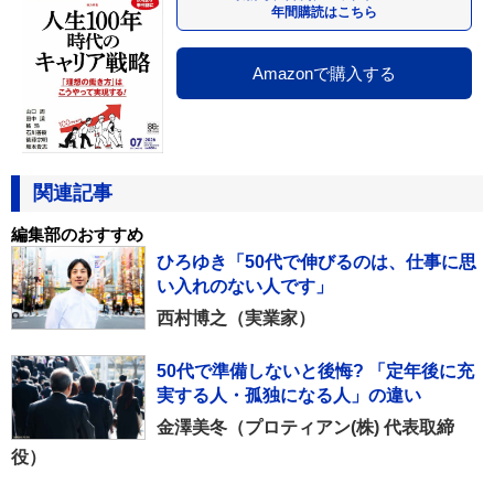
年間購読はこちら
Amazonで購入する
関連記事
編集部のおすすめ
ひろゆき「50代で伸びるのは、仕事に思
い入れのない人です」
西村博之（実業家）
50代で準備しないと後悔? 「定年後に充
実する人・孤独になる人」の違い
金澤美冬（プロティアン(株) 代表取締
役）