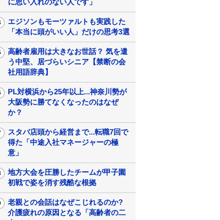
に思い入れのない人です」
エジソンもモーツァルトも実践した
「本当に頭がいい人」だけの思考3選
高齢者雇用は大きなお世話？ 気を遣
う中堅、居づらいシニア【禁断の会
社用語辞典】
PL対横浜から25年以上...神奈川勢が
大阪勢に勝てなくなったのはなぜ
か？
スタバ店頭から経営まで...転職7回で
得た「中途入社マネージャーの極
意」
地方大会を圧勝したチームが甲子園
初戦で姿を消す残酷な根拠
老親との会話はなぜこじれるのか?
介護疲れの原因となる「高齢者の二