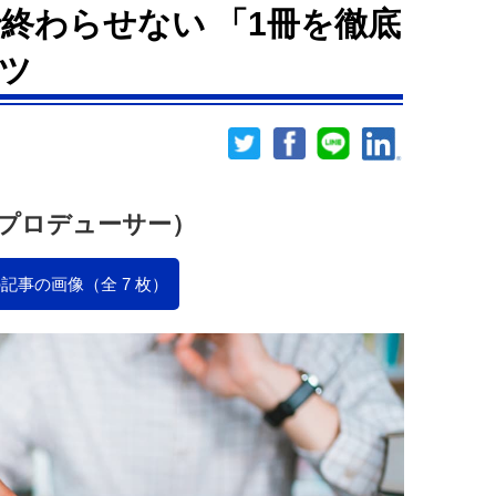
終わらせない 「1冊を徹底
ツ
プロデューサー）
記事の画像（全 7 枚）