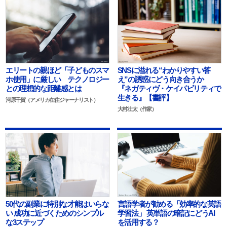
エリートの親ほど「子どものスマ
SNSに溢れる“わかりやすい答
ホ使用」に厳しい テクノロジー
え”の誘惑にどう向き合うか
との理想的な距離感とは
『ネガティヴ・ケイパビリティで
生きる』【書評】
河原千賀（アメリカ在住ジャーナリスト）
大村壮太（作家）
50代の副業に特別な才能はいらな
言語学者が勧める「効率的な英語
い 成功に近づくためのシンプル
学習法」 英単語の暗記にどうAI
な3ステップ
を活用する？