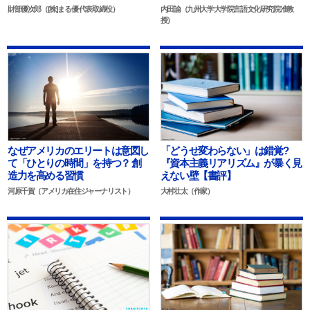
財部優次郎（[株]まる優 代表取締役）
内田諭（九州大学大学院言語文化研究院准教
授）
なぜアメリカのエリートは意図し
「どうせ変わらない」は錯覚?
て「ひとりの時間」を持つ？ 創
『資本主義リアリズム』が暴く見
造力を高める習慣
えない壁【書評】
河原千賀（アメリカ在住ジャーナリスト）
大村壮太（作家）