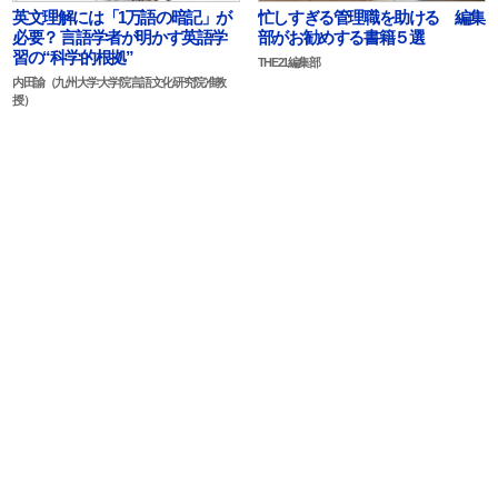
忙しすぎる管理職を助ける 編集
英文理解には「1万語の暗記」が
部がお勧めする書籍５選
必要？ 言語学者が明かす英語学
習の“科学的根拠”
THE21編集部
内田諭（九州大学大学院言語文化研究院准教
授）