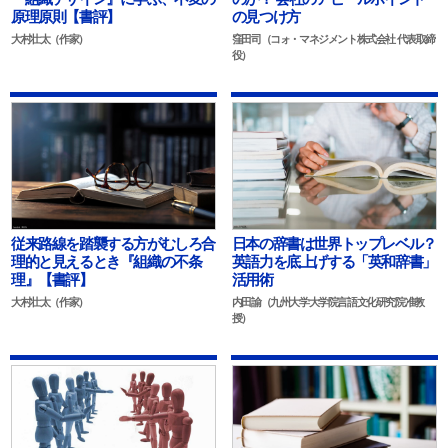
原理原則【書評】
の見つけ方
大村壮太（作家）
窪田司（コォ・マネジメント株式会社 代表取締
役）
従来路線を踏襲する方がむしろ合
日本の辞書は世界トップレベル？
理的と見えるとき『組織の不条
英語力を底上げする「英和辞書」
理』【書評】
活用術
大村壮太（作家）
内田諭（九州大学大学院言語文化研究院准教
授）