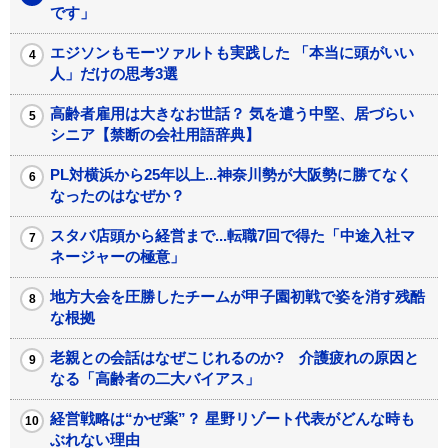
です」
エジソンもモーツァルトも実践した 「本当に頭がいい
人」だけの思考3選
高齢者雇用は大きなお世話？ 気を遣う中堅、居づらい
シニア【禁断の会社用語辞典】
PL対横浜から25年以上...神奈川勢が大阪勢に勝てなく
なったのはなぜか？
スタバ店頭から経営まで...転職7回で得た「中途入社マ
ネージャーの極意」
地方大会を圧勝したチームが甲子園初戦で姿を消す残酷
な根拠
老親との会話はなぜこじれるのか? 介護疲れの原因と
なる「高齢者の二大バイアス」
経営戦略は“かぜ薬”？ 星野リゾート代表がどんな時も
ぶれない理由