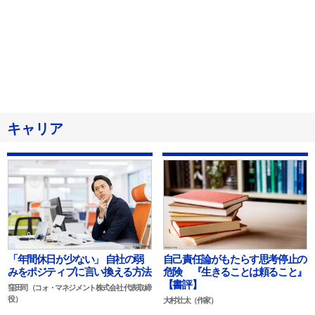
キャリア
自己責任論がもたらす思考停止の
「年間休日が少ない」 自社の弱
危険 『生きることは頼ること』
みをポジティブに言い換える方法
【書評】
窪田司（コォ・マネジメント株式会社 代表取締
役）
大村壮太（作家）