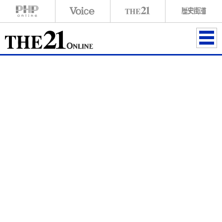
ME
NU