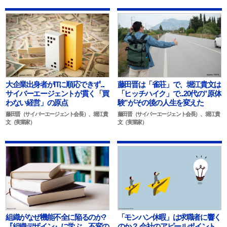
大企業出身者がITに順応できず...
藤田晋は「雀荘」で、堀江貴文は
サイバーエージェントが貫く「買
「ヒッチハイク」で...20代の”原体
わない経営」の原点
験”がその後の人生を変えた
藤田晋（サイバーエージェント会長）、堀江貴
藤田晋（サイバーエージェント会長）、堀江貴
文（実業家）
文（実業家）
組織がなぜ機能不全に陥るのか?
「モンハン休暇」は求職者に響く
『組織デザイン』に学ぶ、不変の
のか？ 会社のアピールポイント