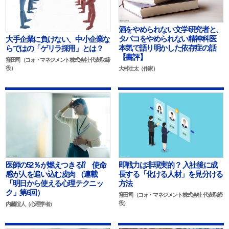
酒をやめられない文学研究者と、
タバコをやめられない精神科医
大手企業に負けない、中小企業な
本気で語り明かした依存症の話
らではの「ゲリラ採用」とは？
【書評】
窪田司（コォ・マネジメント株式会社 代表取締
役）
大村壮太（作家）
医師の52％が燃えつきる⁉ 使命
即戦力は非現実的？ 入社後に成
感が人を追い込む皮肉 （連載
長する「化ける人材」を見分ける
「明日から使える心理テクニッ
方法
ク」第6回）
窪田司（コォ・マネジメント株式会社 代表取締
役）
内藤誼人（心理学者）