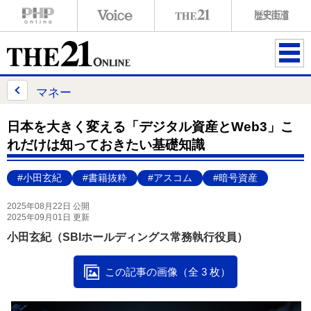
ME
NU
マネー
日本を大きく変える「デジタル資産とWeb3」こ
れだけは知っておきたい基礎知識
#小田玄紀
#書籍抜粋
#アスコム
#暗号資産
2025年08月22日 公開
2025年09月01日 更新
小田玄紀（SBIホールディングス常務執行役員）
この記事の画像（全 3 枚）