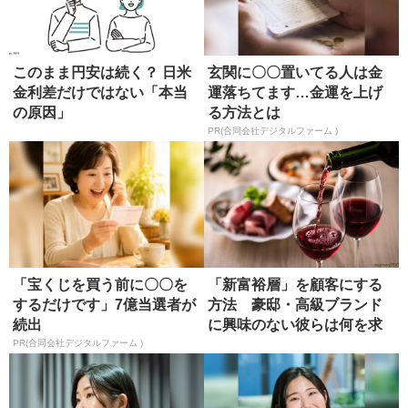
このまま円安は続く？ 日米
玄関に〇〇置いてる人は金
金利差だけではない「本当
運落ちてます…金運を上げ
の原因」
る方法とは
PR(合同会社デジタルファーム )
「宝くじを買う前に〇〇を
「新富裕層」を顧客にする
するだけです」7億当選者が
方法 豪邸・高級ブランド
続出
に興味のない彼らは何を求
めるか
PR(合同会社デジタルファーム )