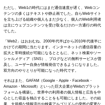
ただし、Web1の時代にはまだ通信速度が遅く、Webコン
テンツの多くはテキストや静止画でした。自らWebサイト
を立ち上げる組織や個人もまだ少なく、個人のWeb利用者
は主にウェブコンテンツを受け取るだけの一方通行の時代
でした。
「Web2」はおおむね、2000年代半ばから2010年代後半に
かけての期間に当たります。インターネットの通信容量の
拡大と常時接続が可能になるとともに、ネット検索やソー
シャルメディア（SNS）、ブログなどの無料サービスが普
及し、ユーザー自身が情報発信できるようになりました。
双方向のやりとりが可能になった時代です。
それはまた、GAFAM（Google・Apple・Facebook・
Amazon・Microsoft）といった巨大企業がWebのプラット
フォームを構築し、世界中の利用者の個人情報と広告を中
心とした収益を独占することをも可能にしました。その結
果、大規模な情報流出や検索アルゴリズムの突然の変更な