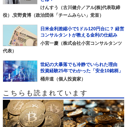
けんすう（古川健介／アル[株]代表取締
役）,安野貴博（政治団体「チームみらい」党首）
日米金利差縮小で1ドル120円台に？ 経営
コンサルタントが教える金利の仕組み
小宮一慶（株式会社小宮コンサルタンツ
代表）
世紀の大暴落でも冷静でいられた理由
投資経験25年でわかった「安全10銘柄」
桶井道（個人投資家）
こちらも読まれています