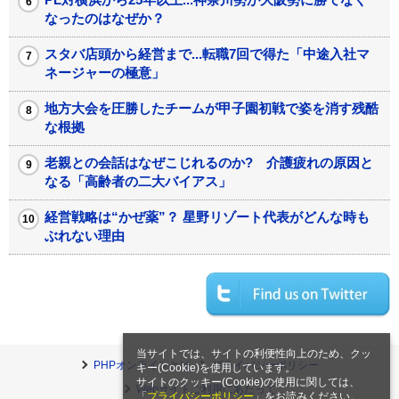
なったのはなぜか？
スタバ店頭から経営まで...転職7回で得た「中途入社マ
ネージャーの極意」
地方大会を圧勝したチームが甲子園初戦で姿を消す残酷
な根拠
老親との会話はなぜこじれるのか? 介護疲れの原因と
なる「高齢者の二大バイアス」
経営戦略は“かぜ薬”？ 星野リゾート代表がどんな時も
ぶれない理由
当サイトでは、サイトの利便性向上のため、クッ
PHPオンラインとは
プライバシーポリシー
キー(Cookie)を使用しています。
サイトのクッキー(Cookie)の使用に関しては、
Webサイトご利用にあたって
「
プライバシーポリシー
」をお読みください。