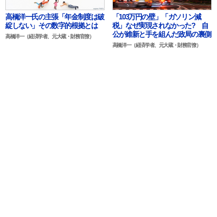
高橋洋一氏の主張「年金制度は破
「103万円の壁」「ガソリン減
綻しない」その数字的根拠とは
税」なぜ実現されなかった? 自
公が維新と手を組んだ政局の裏側
高橋洋一（経済学者、元大蔵・財務官僚）
高橋洋一（経済学者、元大蔵・財務官僚）