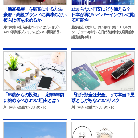
止まらない円安にどう備える？
「新富裕層」を顧客にする方法
日本が再びハイパーインフレに陥
豪邸・高級ブランドに興味のない
る可能性
彼らは何を求めるか
藤巻健史（元米モルガン銀行（現・JPモルガ
岸田大輔（株式会社クレディセゾン セゾン
ン・チェース銀行）在日代表兼東京支店長,前参
AMEX事業部 プレミアムビジネス開発部長）
議院議員[2期]）
「55歳からの投資」 定年5年前
「銀行預金は安全」って本当？見
に始めるべき3つの理由とは？
落としがちな5つのリスク
川口幸子（金融コンサルタント）
川口幸子（金融コンサルタント）