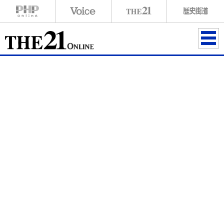
ME
NU