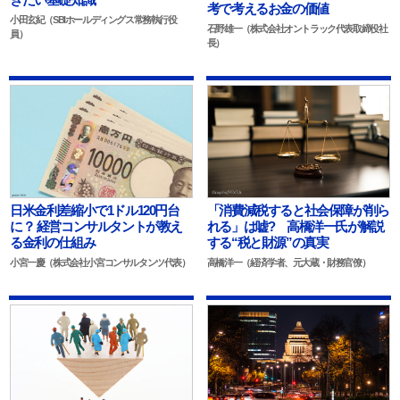
考で考えるお金の価値
小田玄紀（SBIホールディングス常務執行役
石野雄一（株式会社オントラック代表取締役社
員）
長）
日米金利差縮小で1ドル120円台
「消費減税すると社会保障が削ら
に？ 経営コンサルタントが教え
れる」は嘘? 高橋洋一氏が解説
る金利の仕組み
する“税と財源”の真実
小宮一慶（株式会社小宮コンサルタンツ代表）
高橋洋一（経済学者、元大蔵・財務官僚）