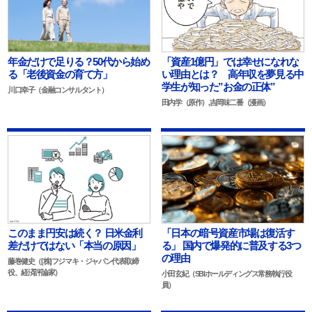
年金だけで足りる？50代から始め
「資産1億円」では幸せになれな
る「老後資金の育て方」
い理由とは？ 高年収を夢見る中
学生が知った”お金の正体”
川口幸子（金融コンサルタント）
田内学（原作）,吉岡味二番（漫画）
このまま円安は続く？ 日米金利
「日本の暗号資産市場は復活す
差だけではない「本当の原因」
る」 国内で爆発的に普及する3つ
の理由
藤巻健史（[株]フジマキ・ジャパン代表取締
役、経済評論家）
小田玄紀（SBIホールディングス常務執行役
員）