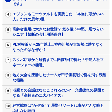
です」
エジソンもモーツァルトも実践した 「本当に頭がいい
人」だけの思考3選
高齢者雇用は大きなお世話？ 気を遣う中堅、居づらい
シニア【禁断の会社用語辞典】
PL対横浜から25年以上...神奈川勢が大阪勢に勝てなく
なったのはなぜか？
スタバ店頭から経営まで...転職7回で得た「中途入社マ
ネージャーの極意」
地方大会を圧勝したチームが甲子園初戦で姿を消す残酷
な根拠
老親との会話はなぜこじれるのか? 介護疲れの原因と
なる「高齢者の二大バイアス」
経営戦略は“かぜ薬”？ 星野リゾート代表がどんな時も
ぶれない理由