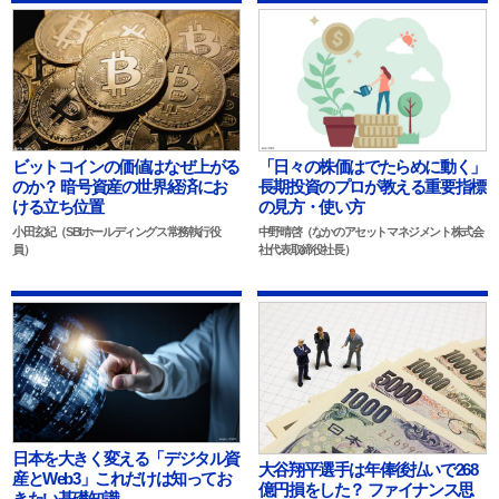
ビットコインの価値はなぜ上がる
「日々の株価はでたらめに動く」
のか？ 暗号資産の世界経済にお
長期投資のプロが教える重要指標
ける立ち位置
の見方・使い方
小田玄紀（SBIホールディングス常務執行役
中野晴啓（なかのアセットマネジメント株式会
員）
社代表取締役社長）
日本を大きく変える「デジタル資
大谷翔平選手は年俸後払いで268
産とWeb3」これだけは知ってお
億円損をした？ ファイナンス思
きたい基礎知識