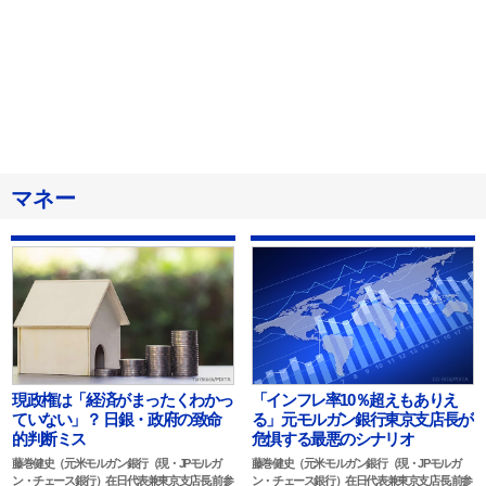
マネー
「インフレ率10％超えもありえ
現政権は「経済がまったくわかっ
る」元モルガン銀行東京支店長が
ていない」？ 日銀・政府の致命
危惧する最悪のシナリオ
的判断ミス
藤巻健史（元米モルガン銀行（現・JPモルガ
藤巻健史（元米モルガン銀行（現・JPモルガ
ン・チェース銀行）在日代表兼東京支店長,前参
ン・チェース銀行）在日代表兼東京支店長,前参