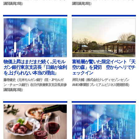
議院議員[2期]）
議院議員[2期]）
物価上昇はまだまだ続く...元モル
富裕層が驚いた限定イベント「天
ガン銀行東京支店長「日銀が金利
空の森」を貸切 空からヘリでチ
を上げられない本当の理由」
ェックイン
藤巻健史（元米モルガン銀行（現・JPモルガ
岸田大輔（株式会社クレディセゾン セゾン
ン・チェース銀行）在日代表兼東京支店長,前参
AMEX事業部 プレミアムビジネス開発部長）
議院議員[2期]）