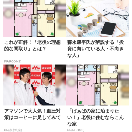
これが正解！「老後の理想
森永康平氏が解説する「投
的な間取り」とは？
資に向いている人・不向き
な人」
PR(ROOMS)
アマゾンで大人気！血圧対
「ばぁばの家に泊まりた
策はコーヒーに足してみて
い！」老後に住むならこん
な家
PR(森永乳業)
PR(ROOMS)