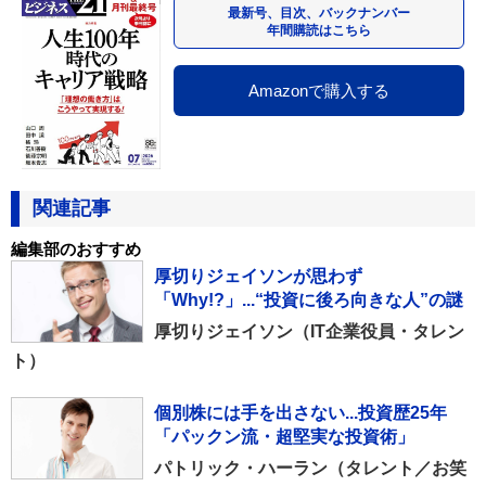
最新号、目次、バックナンバー
年間購読はこちら
Amazonで購入する
関連記事
編集部のおすすめ
厚切りジェイソンが思わず
「Why!?」...“投資に後ろ向きな人”の謎
厚切りジェイソン（IT企業役員・タレン
ト）
個別株には手を出さない...投資歴25年
「パックン流・超堅実な投資術」
パトリック・ハーラン（タレント／お笑