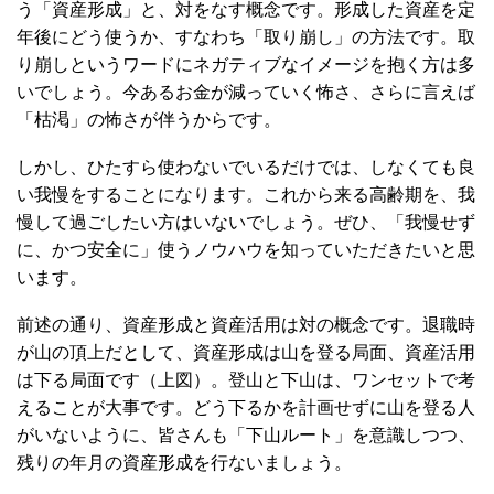
う「資産形成」と、対をなす概念です。形成した資産を定
年後にどう使うか、すなわち「取り崩し」の方法です。取
り崩しというワードにネガティブなイメージを抱く方は多
いでしょう。今あるお金が減っていく怖さ、さらに言えば
「枯渇」の怖さが伴うからです。
しかし、ひたすら使わないでいるだけでは、しなくても良
い我慢をすることになります。これから来る高齢期を、我
慢して過ごしたい方はいないでしょう。ぜひ、「我慢せず
に、かつ安全に」使うノウハウを知っていただきたいと思
います。
前述の通り、資産形成と資産活用は対の概念です。退職時
が山の頂上だとして、資産形成は山を登る局面、資産活用
は下る局面です（上図）。登山と下山は、ワンセットで考
えることが大事です。どう下るかを計画せずに山を登る人
がいないように、皆さんも「下山ルート」を意識しつつ、
残りの年月の資産形成を行ないましょう。