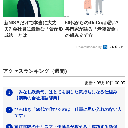
新NISAだけで本当に大丈
50代からのiDeCoは遅い?
夫? 会社員に最適な「資産形
専門家が語る「老後資金」
成法」とは
の組み立て方
Recommended by
アクセスランキング（週間）
更新：08月10日 00:05
「みなし残業代」はとても損した気持ちになる仕組み
【禁断の会社用語辞典】
ひろゆき「50代で伸びるのは、仕事に思い入れのない人
です」
司法試験のカリスマ・伊藤真が教える「成功する勉強