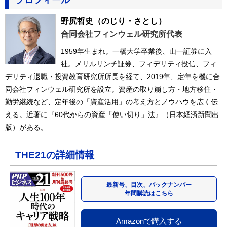
野尻哲史
（のじり・さとし）
合同会社フィンウェル研究所代表
1959年生まれ。一橋大学卒業後、山一証券に入
社。メリルリンチ証券、フィデリティ投信、フィ
デリティ退職・投資教育研究所所長を経て、2019年、定年を機に合
同会社フィンウェル研究所を設立。資産の取り崩し方・地方移住・
勤労継続など、定年後の「資産活用」の考え方とノウハウを広く伝
える。近著に『60代からの資産「使い切り」法』（日本経済新聞出
版）がある。
THE21の詳細情報
最新号、目次、バックナンバー
年間購読はこちら
Amazonで購入する