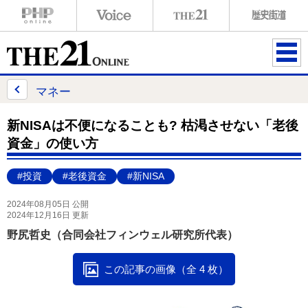
ME
NU
マネー
新NISAは不便になることも? 枯渇させない「老後
資金」の使い方
#投資
#老後資金
#新NISA
2024年08月05日 公開
2024年12月16日 更新
野尻哲史（合同会社フィンウェル研究所代表）
この記事の画像（全 4 枚）