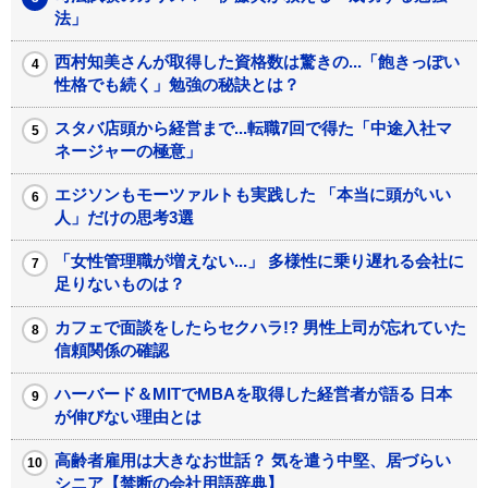
法」
西村知美さんが取得した資格数は驚きの...「飽きっぽい
性格でも続く」勉強の秘訣とは？
スタバ店頭から経営まで...転職7回で得た「中途入社マ
ネージャーの極意」
エジソンもモーツァルトも実践した 「本当に頭がいい
人」だけの思考3選
「女性管理職が増えない...」 多様性に乗り遅れる会社に
足りないものは？
カフェで面談をしたらセクハラ!? 男性上司が忘れていた
信頼関係の確認
ハーバード＆MITでMBAを取得した経営者が語る 日本
が伸びない理由とは
高齢者雇用は大きなお世話？ 気を遣う中堅、居づらい
シニア【禁断の会社用語辞典】