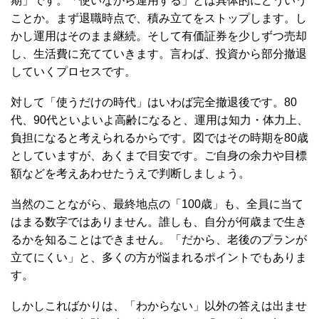
期」です。「使いながら運用する」とは具体的にどういう
ことか。まず退職時点で、積み立てをストップします。し
かし運用はそのまま継続。そして有価証券を少しずつ売却
し、生活費に充てていきます。言わば、投資から部分撤退
していくプロセスです。
対して「使うだけの時代」はいわば完全撤退後です。80
代、90代といよいよ高齢になると、運用は知力・体力上、
負担になると考えられるからです。図ではその時期を80歳
としていますが、あくまで目安です。ご自身の余力や目標
額などを考えあわせたうえで判断しましょう。
当然のことながら、最終地点の「100歳」も、全員に当て
はまる数字ではありません。誰しも、自分が何歳まで生き
るかを知ることはできません。「だから、老後のプランが
立てにくい」と、多くの方が悩まれるポイントでもありま
す。
しかしこればかりは、「わからない」以外の答えは出ませ