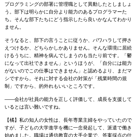
プログラミングの部署に管理職として異動したとしましょ
う。部下は明らかに自分より能力のあるプログラマーた
ち。そんな部下たちにどう指示したら良いかなんてわかり
ません。
そうなると、部下の言うことに従うか、パワハラして押さ
えつけるか、どちらかしかありません。そんな環境に居続
けるうちに、精神を病んでしまうのも当たり前です。「鬱
になって出社できません」というほうが、「自分には能力
がないのでこの仕事はできません」と認めるより、まだマ
シですから。それに対する会社の対策が「残業時間の規
制」ですから、的外れもいいところです。
――会社が社員の能力を正しく評価して、成長を支援して
いるとは言い難いですね。
【橘】私の知人の女性は、長年専業主婦をやっていたので
すが、子どもの大学進学を機に一念発起して、派遣で働き
始めました。職場は通信教育の大手企業で、答案採点の仕