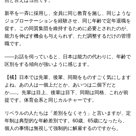
然と言えば当然です。
新卒を一斉に採用し、全員に同じ教育を施し、同じような
ジョブローテーションを経験させ、同じ年齢で定年退職を
促す。この同質集団を維持するために必要とされたのが、
能力を伸ばす機会も与えられず、ただ調整するだけの管理
職です。
――お話を伺っていると、日本は能力の代わりに、年齢で
区別をする傾向が強いように感じます。
【橘】日本では先輩、後輩、同期をものすごく気にします
よね。あの人は一個上だとか、あいつは二個下だと
か......。先輩は目上、後輩は目下、同期は同格、これが前
提です。体育会系と同じカルチャーです。
リベラルの人たちは「差別をなくそう」と言いますが、定
年制は典型的な年齢差別です。60歳、65歳になったら、
個人の事情は無視して強制的に解雇するのですから。