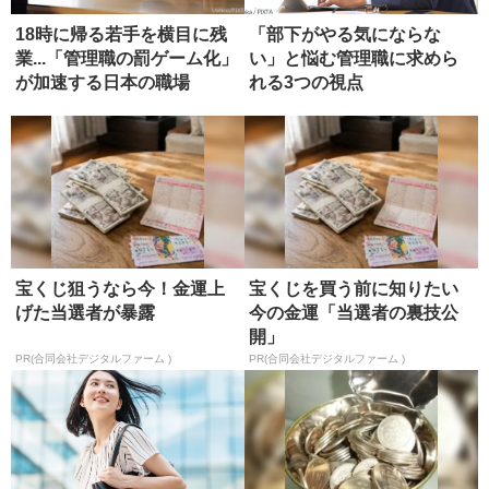
18時に帰る若手を横目に残
「部下がやる気にならな
業...「管理職の罰ゲーム化」
い」と悩む管理職に求めら
が加速する日本の職場
れる3つの視点
宝くじ狙うなら今！金運上
宝くじを買う前に知りたい
げた当選者が暴露
今の金運「当選者の裏技公
開」
PR(合同会社デジタルファーム )
PR(合同会社デジタルファーム )