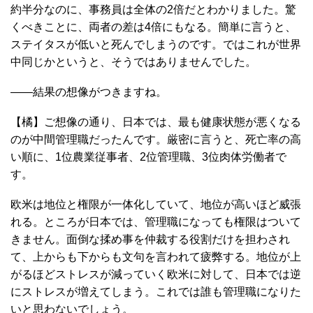
約半分なのに、事務員は全体の2倍だとわかりました。驚
くべきことに、両者の差は4倍にもなる。簡単に言うと、
ステイタスが低いと死んでしまうのです。ではこれが世界
中同じかというと、そうではありませんでした。
――結果の想像がつきますね。
【橘】ご想像の通り、日本では、最も健康状態が悪くなる
のが中間管理職だったんです。厳密に言うと、死亡率の高
い順に、1位農業従事者、2位管理職、3位肉体労働者で
す。
欧米は地位と権限が一体化していて、地位が高いほど威張
れる。ところが日本では、管理職になっても権限はついて
きません。面倒な揉め事を仲裁する役割だけを担わされ
て、上からも下からも文句を言われて疲弊する。地位が上
がるほどストレスが減っていく欧米に対して、日本では逆
にストレスが増えてしまう。これでは誰も管理職になりた
いと思わないでしょう。