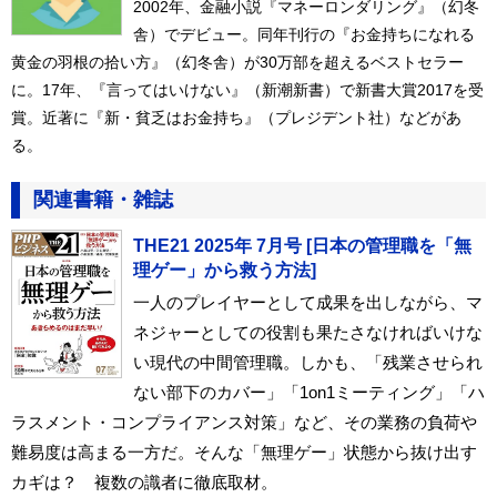
2002年、金融小説『マネーロンダリング』（幻冬
舎）でデビュー。同年刊行の『お金持ちになれる
黄金の羽根の拾い方』（幻冬舎）が30万部を超えるベストセラー
に。17年、『言ってはいけない』（新潮新書）で新書大賞2017を受
賞。近著に『新・貧乏はお金持ち』（プレジデント社）などがあ
る。
関連書籍・雑誌
THE21 2025年 7月号 [日本の管理職を「無
理ゲー」から救う方法]
一人のプレイヤーとして成果を出しながら、マ
ネジャーとしての役割も果たさなければいけな
い現代の中間管理職。しかも、「残業させられ
ない部下のカバー」「1on1ミーティング」「ハ
ラスメント・コンプライアンス対策」など、その業務の負荷や
難易度は高まる一方だ。そんな「無理ゲー」状態から抜け出す
カギは？ 複数の識者に徹底取材。