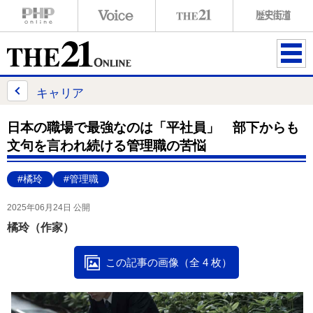
ME
NU
キャリア
日本の職場で最強なのは「平社員」 部下からも
文句を言われ続ける管理職の苦悩
#橘玲
#管理職
2025年06月24日 公開
橘玲（作家）
この記事の画像（全 4 枚）