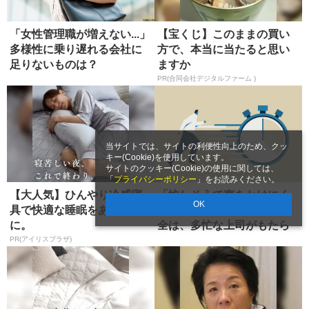
「女性管理職が増えない...」
【宝くじ】このままの買い
多様性に乗り遅れる会社に
方で、本当に当たると思い
足りないものは？
ますか
PR(合同会社デジタルファーム )
当サイトでは、サイトの利便性向上のため、クッ
キー(Cookie)を使用しています。
サイトのクッキー(Cookie)の使用に関しては、
「
プライバシーポリシー
」をお読みください。
【大人気】ひんやり冷感寝
「忙しそうで声をかけにく
OK
具で快適な睡眠をあなた
い」コミュニケーション不
に。
全は、多忙な上司がもたら
す
PR(アイリスプラザ)