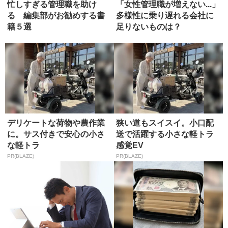
忙しすぎる管理職を助け
「女性管理職が増えない...」
る 編集部がお勧めする書
多様性に乗り遅れる会社に
籍５選
足りないものは？
デリケートな荷物や農作業
狭い道もスイスイ。小口配
に。サス付きで安心の小さ
送で活躍する小さな軽トラ
な軽トラ
感覚EV
PR(BLAZE)
PR(BLAZE)