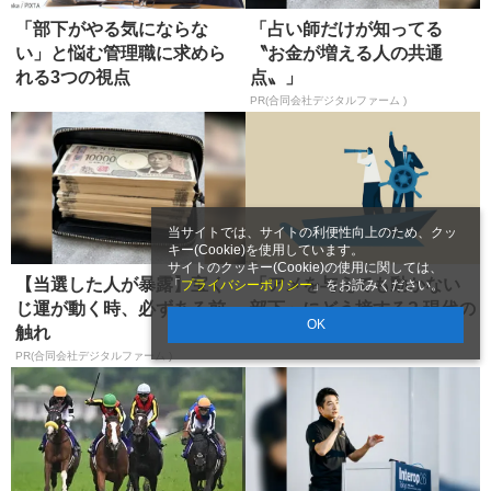
「部下がやる気にならな
「占い師だけが知ってる
い」と悩む管理職に求めら
〝お金が増える人の共通
れる3つの視点
点〟」
PR(合同会社デジタルファーム )
当サイトでは、サイトの利便性向上のため、クッ
キー(Cookie)を使用しています。
サイトのクッキー(Cookie)の使用に関しては、
【当選した人が暴露】宝く
「アメを与えても動かない
「
プライバシーポリシー
」をお読みください。
じ運が動く時、必ずある前
部下」にどう接する? 現代の
OK
触れ
管理職に求められる能力
PR(合同会社デジタルファーム )