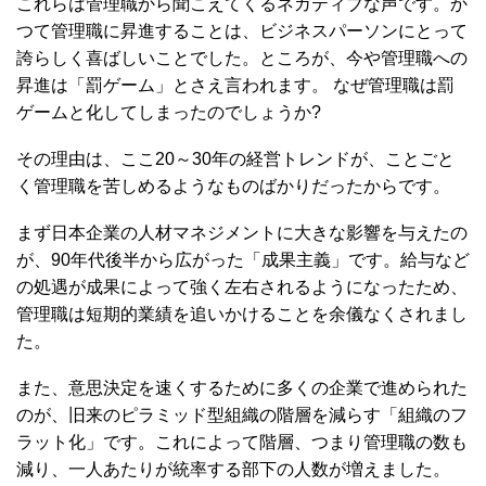
これらは管理職から聞こえてくるネガティブな声です。か
つて管理職に昇進することは、ビジネスパーソンにとって
誇らしく喜ばしいことでした。ところが、今や管理職への
昇進は「罰ゲーム」とさえ言われます。 なぜ管理職は罰
ゲームと化してしまったのでしょうか?
その理由は、ここ20～30年の経営トレンドが、ことごと
く管理職を苦しめるようなものばかりだったからです。
まず日本企業の人材マネジメントに大きな影響を与えたの
が、90年代後半から広がった「成果主義」です。給与など
の処遇が成果によって強く左右されるようになったため、
管理職は短期的業績を追いかけることを余儀なくされまし
た。
また、意思決定を速くするために多くの企業で進められた
のが、旧来のピラミッド型組織の階層を減らす「組織のフ
ラット化」です。これによって階層、つまり管理職の数も
減り、一人あたりが統率する部下の人数が増えました。