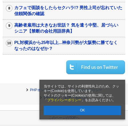
カフェで面談をしたらセクハラ!? 男性上司が忘れていた
信頼関係の確認
高齢者雇用は大きなお世話？ 気を遣う中堅、居づらい
シニア【禁断の会社用語辞典】
PL対横浜から25年以上...神奈川勢が大阪勢に勝てなく
なったのはなぜか？
当サイトでは、サイトの利便性向上のため、クッ
PHPオンラインとは
プライバシーポリシー
キー(Cookie)を使用しています。
サイトのクッキー(Cookie)の使用に関しては、
Webサイトご利用にあたって
「
プライバシーポリシー
」をお読みください。
OK
このページのTOPへ