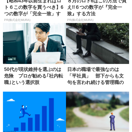
【昭和43年以前生まれはロ
８月のロト6はこの方法で買
ト６この数字を買うべき】6
え!!６つの数字が『完全一
つの数字が「完全一致」す
致』する方法
る方...
PR(株式会社MURA)
PR(株式会社MURA)
50代が現状維持を選ぶのは
日本の職場で最強なのは
危険 プロが勧める｢社内転
「平社員」 部下からも文
職｣という選択肢
句を言われ続ける管理職の
苦悩