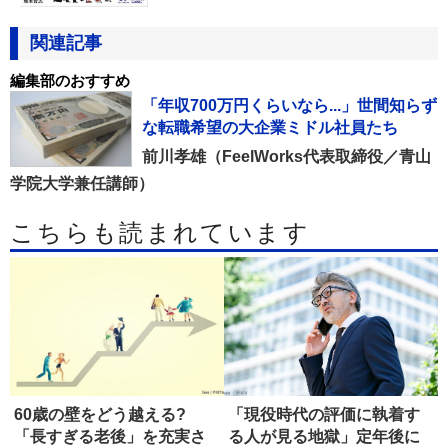
関連記事
編集部のおすすめ
「年収700万円くらいなら...」世間知らず
な転職希望の大企業ミドル社員たち
前川孝雄（FeelWorks代表取締役／青山
学院大学兼任講師）
こちらも読まれています
60歳の壁をどう越える?
「現役時代の評価に執着す
「長すぎる老後」を充実さ
る人が見る地獄」定年後に