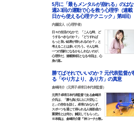
5月に「最もメンタルが崩れる」のはな
週2-3回の運動で心を救う心理学（連載
日から使える心理テクニック」第8回）
内藤誼人（心理学者）
日々の生活のなかで、「こんな時、ど
うするべきなのか？」「どうすれば
もっと良い結果が得られるのか？」と
考えることは多いだろう。そんな時、
一つの指針になるかもしれないのが、
心理学だ。連載第8回となる今回は、心
身の落...
勝てばそれでいいのか？ 元代表監督が
る「やり方より、あり方」の真意
倉嶋洋介（元男子卓球日本代表監督）
元男子卓球日本代表監督である倉嶋洋
介氏は、「勝ち負け以上に大切なこ
と」の存在を説く。卓球のみならず、
スポーツを通じて得られる人格形成の
重要性とは何か。解説してもらった。
※本稿は、倉嶋洋介著『 神コーチが教...