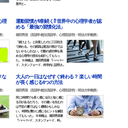
意外と...
心理
運動習慣が9割続く⁉ 世界中の心理学者が認
める「最強の習慣化法」
授）
堀田秀吾（言語学者[法言語学、心理言語学]・明治大学教授）
「続けよう」と決意したのに三日坊主
で終わる。その原因は意志の弱さでは
ないかもしれない。行動の成功率を高
める心理学の技法を紹介してもらっ
た。 ※本稿は、堀田秀吾著 『ハーバー
ド、スタンフォード、科学的に証明さ...
メな
大人の一日はなぜすぐ終わる？ 楽しい時間
が長く感じる6つの方法
授）
堀田秀吾（言語学者[法言語学、心理言語学]・明治大学教授）
同じ1時間でも長く感じる日と短く感じ
る日があるだろう。 その違いを生むの
は予定の量ではなく感情かもしれな
い。 時間を豊かに感じるヒントを解説
してもらった。 ※本稿は、堀田秀吾著
『ハーバード、スタンフォード、科...