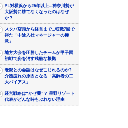
PL対横浜から25年以上...神奈川勢が
大阪勢に勝てなくなったのはなぜ
か？
スタバ店頭から経営まで...転職7回で
得た「中途入社マネージャーの極
意」
地方大会を圧勝したチームが甲子園
初戦で姿を消す残酷な根拠
老親との会話はなぜこじれるのか?
介護疲れの原因となる「高齢者の二
大バイアス」
経営戦略は“かぜ薬”？ 星野リゾート
代表がどんな時もぶれない理由