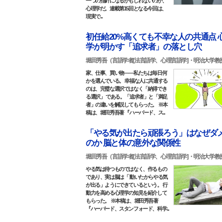
一つの指針になるかもしれないのが、
心理学だ。連載第15回となる今回は、
現実で...
初任給20%高くても不幸な人の共通点 
学が明かす「追求者」の落とし穴
堀田秀吾（言語学者[法言語学、心理言語学]・明治大学教
家、仕事、買い物――私たちは毎日何
かを選んでいる。 幸福な人に共通する
のは、完璧な選択ではなく「納得でき
る選択」 である。「追求者」と「満足
者」の違いを解説してもらった。 ※本
稿は、堀田秀吾著 『ハーバード、ス...
「やる気が出たら頑張ろう」はなぜダ
のか 脳と体の意外な関係性
堀田秀吾（言語学者[法言語学、心理言語学]・明治大学教
やる気は待つものではなく、作るもの
であり、実は脳は「 動いたからやる気
が出る」ようにできているという。 行
動力を高める心理学の知見を紹介して
もらった。 ※本稿は、堀田秀吾著
『ハーバード、スタンフォード、科学...