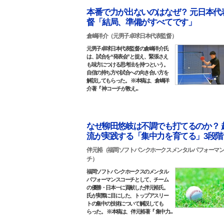
本番で力が出ないのはなぜ？ 元日本代
督「結局、準備がすべてです」
倉嶋洋介（元男子卓球日本代表監督）
元男子卓球日本代表監督の倉嶋洋介氏
は、試合を“発表会”と捉え、緊張さえ
も味方につける思考法を持つという。
自信の持ち方や試合への向き合い方を
解説してもらった。 ※本稿は、倉嶋洋
介著『 神コーチが教え...
なぜ柳田悠岐は不調でも打てるのか？ 
流が実践する「集中力を育てる」3段階
伴元裕（福岡ソフトバンクホークスメンタルパフォーマ
チ）
福岡ソフトバンクホークスのメンタル
パフォーマンスコーチとして、チーム
の優勝・日本一に貢献した伴元裕氏。
氏が実際に目にした、トップアスリー
トの集中の技術について解説しても
らった。 ※本稿は、伴元裕著『 集中力...