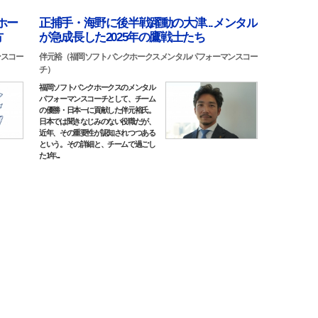
ホー
正捕手・海野に後半戦躍動の大津...メンタル
方
が急成長した2025年の鷹戦士たち
ンスコー
伴元裕（福岡ソフトバンクホークスメンタルパフォーマンスコー
チ）
福岡ソフトバンクホークスのメンタル
パフォーマンスコーチとして、チーム
の優勝・日本一に貢献した伴元裕氏。
日本では聞きなじみのない役職だが、
近年、その重要性が認知されつつある
という。その詳細と、チームで過ごし
た1年...