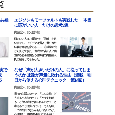
覧
に共通
エジソンもモーツァルトも実践した 「本当
に頭がいい人」だけの思考3選
内藤誼人（心理学者）
頭のいい人は、最初から「正解」を狙
いません。 アイデアは質より量、海外
経験が発想を育てる――。 心理学研究
から見えてきた、 創造性の高い人に共
通する思考習慣を心理学者の内藤誼人
氏に紹介してもらった。 ...
現実で
なぜ「声が大きいだけの人」に従ってしま
載
うのか 正論が声量に敗れる理由（連載「明
5
日から使える心理テクニック」第14回）
内藤誼人（心理学者）
日々の生活のなかで、「こんな時、ど
うするべきなのか？」「どうすれば
もっと良い結果が得られるのか？」と
考えることは多いだろう。そんな時、
一つの指針になるかもしれないのが、
心理学だ。連載第14回となる今回は、