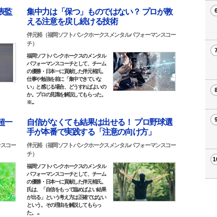
表監
集中力は「保つ」ものではない？ プロが教
える注意を戻し続ける技術
伴元裕（福岡ソフトバンクホークスメンタルパフォーマンスコー
チ）
福岡ソフトバンクホークスのメンタル
パフォーマンスコーチとして、チーム
の優勝・日本一に貢献した伴元裕氏。
仕事や勉強を前に「集中できていな
い」と感じる場合、どうすればよいの
か。プロの見識を解説してもらった。
※...
超一
自信がなくても結果は出せる！ プロ野球選
手が本番で実践する「注意の向け方」
ンスコー
伴元裕（福岡ソフトバンクホークスメンタルパフォーマンスコー
チ）
福岡ソフトバンクホークスのメンタル
パフォーマンスコーチとして、チーム
の優勝・日本一に貢献した伴元裕氏。
氏は、「自信をもって臨めばよい結果
が出る」という考え方は正確ではない
という。その理由を解説してもらっ
た。 ...