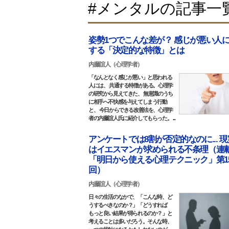
#メンタルの記事一
姿勢1つでこんな差が？ 感じが悪い人
する「決定的な特徴」とは
内藤誼人（心理学者）
「なんとなく感じが悪い」と思われる
人には、 共通する特徴がある。心理学
の研究から見えてきた、 無意識のうち
に相手へ不快感を与えてしまう行動
と、 今日からできる改善法を、心理学
者の内藤誼人氏に紹介してもらった。 ...
アンケートでは8割が否定的なのに... 
はイエスマンが求められる不条理（連
「明日から使える心理テクニック」第1
回）
内藤誼人（心理学者）
日々の生活のなかで、「こんな時、ど
うするべきなのか？」「どうすれば
もっと良い結果が得られるのか？」と
考えることは多いだろう。そんな時、