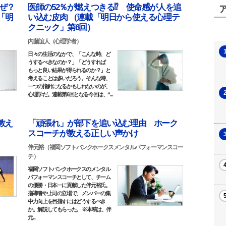
ぜ？
医師の52％が燃えつきる⁉ 使命感が人を追
「明
い込む皮肉 （連載「明日から使える心理テ
クニック」第6回）
内藤誼人（心理学者）
日々の生活のなかで、「こんな時、ど
うするべきなのか？」「どうすれば
もっと良い結果が得られるのか？」と
考えることは多いだろう。そんな時、
一つの指針になるかもしれないのが、
心理学だ。連載第6回となる今回は、“...
教え
「頑張れ」が部下を追い込む理由 ホーク
スコーチが教える正しい声かけ
伴元裕（福岡ソフトバンクホークスメンタルパフォーマンスコー
チ）
福岡ソフトバンクホークスのメンタル
パフォーマンスコーチとして、チーム
の優勝・日本一に貢献した伴元裕氏。
指導者や上司の立場で、メンバーの集
中力向上を目指すにはどうするべき
か。解説してもらった。 ※本稿は、伴
元...