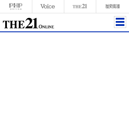
ME
NU