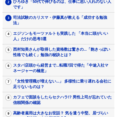
ひろゆき「50代で伸びるのは、仕事に思い入れのない人
です」
司法試験のカリスマ・伊藤真が教える「成功する勉強
法」
エジソンもモーツァルトも実践した 「本当に頭がいい
人」だけの思考3選
西村知美さんが取得した資格数は驚きの...「飽きっぽい
性格でも続く」勉強の秘訣とは？
スタバ店頭から経営まで...転職7回で得た「中途入社マ
ネージャーの極意」
「女性管理職が増えない...」 多様性に乗り遅れる会社に
足りないものは？
カフェで面談をしたらセクハラ!? 男性上司が忘れていた
信頼関係の確認
高齢者雇用は大きなお世話？ 気を遣う中堅、居づらい