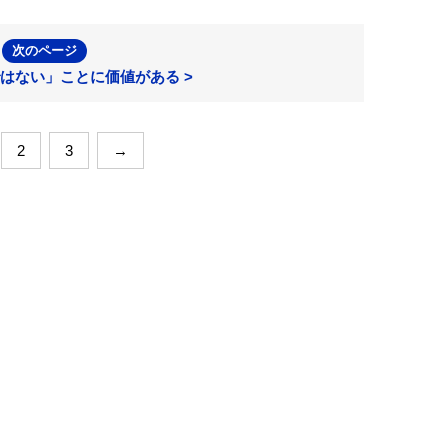
次のページ
はない」ことに価値がある >
2
3
→