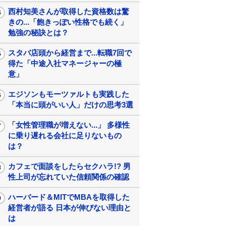
西村知美さんが取得した資格数は驚
きの...「飽きっぽい性格でも続く」
勉強の秘訣とは？
スタバ店頭から経営まで...転職7回で
得た「中途入社マネージャーの極
意」
エジソンもモーツァルトも実践した
「本当に頭がいい人」だけの思考3選
「女性管理職が増えない...」 多様性
に乗り遅れる会社に足りないもの
は？
カフェで面談をしたらセクハラ!? 男
性上司が忘れていた信頼関係の確認
ハーバード＆MITでMBAを取得した
経営者が語る 日本が伸びない理由と
は