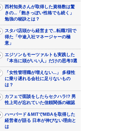
西村知美さんが取得した資格数は驚
きの...「飽きっぽい性格でも続く」
勉強の秘訣とは？
スタバ店頭から経営まで...転職7回で
得た「中途入社マネージャーの極
意」
エジソンもモーツァルトも実践した
「本当に頭がいい人」だけの思考3選
「女性管理職が増えない...」 多様性
に乗り遅れる会社に足りないもの
は？
カフェで面談をしたらセクハラ!? 男
性上司が忘れていた信頼関係の確認
ハーバード＆MITでMBAを取得した
経営者が語る 日本が伸びない理由と
は