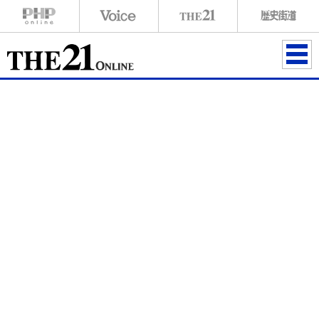
ME
NU