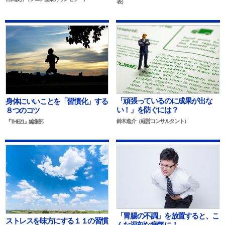
表）
「頑張っているのに成果が出な
身体にいいことを「習慣化」する
い！」を防ぐには？
８つのコツ
鈴木進介（経営コンサルタント）
『THE21』編集部
「胃腸の不調」を放置すると、こ
ストレスを味方にする１１の習慣
んな深刻な病気に！