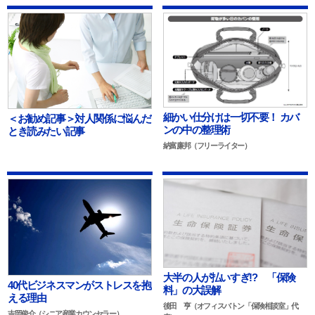
細かい仕分けは一切不要！ カバ
＜お勧め記事＞対人関係に悩んだ
ンの中の整理術
とき読みたい記事
納富廉邦（フリーライター）
大半の人が払いすぎ!? 「保険
40代ビジネスマンがストレスを抱
料」の大誤解
える理由
後田 亨（オフィスバトン「保険相談室」代
吉岡俊介（シニア産業カウンセラー）