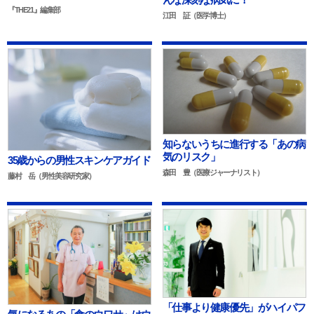
『THE21』編集部
江田 証（医学博士）
知らないうちに進行する「あの病
気のリスク」
35歳からの男性スキンケアガイド
森田 豊（医療ジャーナリスト）
藤村 岳（男性美容研究家）
「仕事より健康優先」がハイパフ