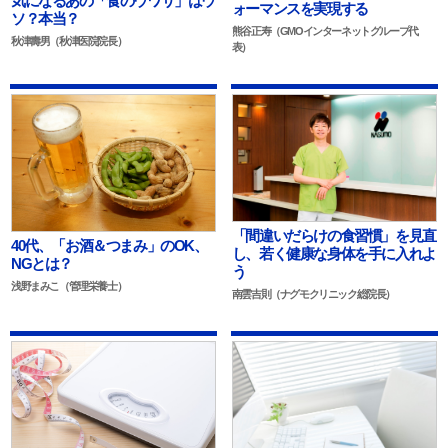
気になるあの「食のウワサ」はウ
ォーマンスを実現する
ソ？本当？
熊谷正寿（GMOインターネットグループ代
秋津壽男（秋津医院院長）
表）
「間違いだらけの食習慣」を見直
40代、「お酒＆つまみ」のOK、
し、若く健康な身体を手に入れよ
NGとは？
う
浅野まみこ（管理栄養士）
南雲吉則（ナグモクリニック総院長）