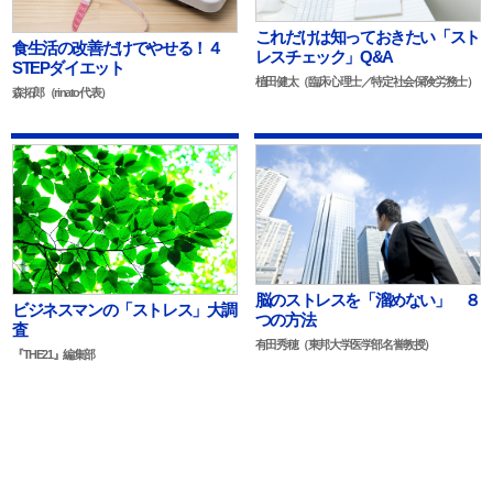
これだけは知っておきたい「スト
食生活の改善だけでやせる！４
レスチェック」Q&A
STEPダイエット
植田健太（臨床心理士／特定社会保険労務士）
森拓郎（rinato代表）
脳のストレスを「溜めない」 ８
ビジネスマンの「ストレス」大調
つの方法
査
有田秀穂（東邦大学医学部名誉教授）
『THE21』編集部