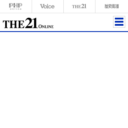
ME
NU