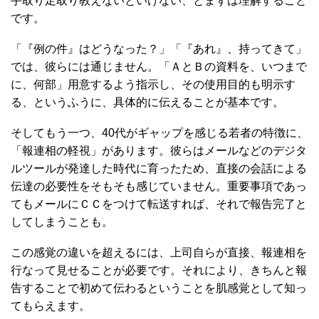
手取り足取り教えないといけない、とまずは理解すること
です。
「『例の件』はどうなった？」「『あれ』、持ってきて」
では、彼らには通じません。「ＡとＢの資料を、いつまで
に、何部」用意するよう指示し、その使用目的も明示す
る、というふうに、具体的に伝えることが基本です。
そしてもう一つ、40代がギャップを感じる若者の特徴に、
「報連相の軽視」があります。彼らはメールなどのデジタ
ルツールが発達した時代に育ったため、直接の会話による
伝達の必要性をそもそも感じていません。重要事項であっ
てもメールにＣＣをつけて転送すれば、それで報告完了と
してしまうことも。
この感覚の違いを超えるには、上司自らが直接、報連相を
行なって見せることが必要です。それにより、きちんと報
告することで初めて伝わるということを肌感覚として知っ
てもらえます。