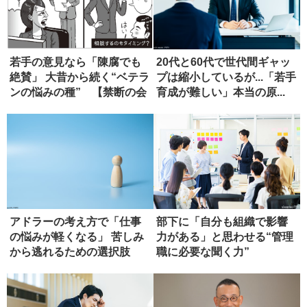
若手の意見なら「陳腐でも
20代と60代で世代間ギャッ
絶賛」 大昔から続く“ベテラ
プは縮小しているが...「若手
ンの悩みの種” 【禁断の会
育成が難しい」本当の原...
社...
アドラーの考え方で「仕事
部下に「自分も組織で影響
の悩みが軽くなる」 苦しみ
力がある」と思わせる“管理
から逃れるための選択肢
職に必要な聞く力”