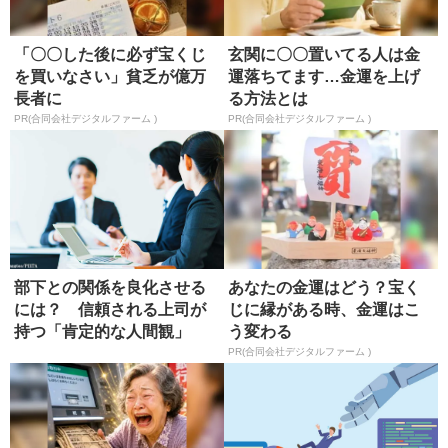
「〇〇した後に必ず宝くじ
玄関に〇〇置いてる人は金
を買いなさい」貧乏が億万
運落ちてます…金運を上げ
長者に
る方法とは
PR(合同会社デジタルファーム )
PR(合同会社デジタルファーム )
部下との関係を良化させる
あなたの金運はどう？宝く
には？ 信頼される上司が
じに縁がある時、金運はこ
持つ「肯定的な人間観」
う変わる
PR(合同会社デジタルファーム )