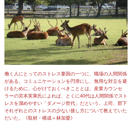
働く人にとってのストレス要因の一つに、職場の人間関係
がある。コミュニケーションを円滑にし、無用な対立を避
けるために、心がけておくべきこととは。産業カウンセ
ラーの宮本実果氏によれば、とくに40代は人間関係でスト
レスを溜めやすい「ダメージ世代」だという。上司、部下
それぞれとのストレスの少ない接し方について教えていた
だいた。《取材・構成＝林加愛》