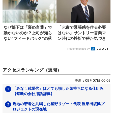
なぜ部下は「褒め言葉」で
「叱責で緊張感を作る必要
動かないのか？上司が知ら
はない」サントリー営業マ
ない“フィードバック”の落
ン時代の挫折で得た気づき
とし穴
Recommended by
アクセスランキング（週間）
更新：08月07日 00:05
「みなし残業代」はとても損した気持ちになる仕組み
【禁断の会社用語辞典】
現地の若者と共鳴した星野リゾート代表 温泉街復興プ
ロジェクトの現在地