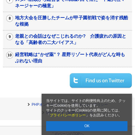
ネージャーの極意」
地方大会を圧勝したチームが甲子園初戦で姿を消す残酷
な根拠
老親との会話はなぜこじれるのか? 介護疲れの原因と
なる「高齢者の二大バイアス」
経営戦略は“かぜ薬”？ 星野リゾート代表がどんな時も
ぶれない理由
当サイトでは、サイトの利便性向上のため、クッ
PHPオンラインとは
プライバシーポリシー
キー(Cookie)を使用しています。
サイトのクッキー(Cookie)の使用に関しては、
Webサイトご利用にあたって
「
プライバシーポリシー
」をお読みください。
OK
このページのTOPへ