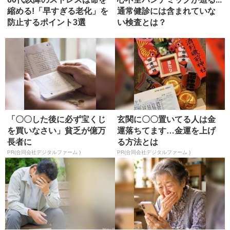
縮める!「早すぎる老化」を
通常健診には含まれていな
防止するポイント3選
い検査とは？
「〇〇した後に必ず宝くじ
玄関に〇〇置いてる人は金
を買いなさい」貧乏が億万
運落ちてます…金運を上げ
長者に
る方法とは
PR(合同会社デジタルファーム )
PR(合同会社デジタルファーム )