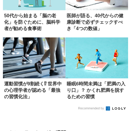
50代から始まる「脳の老
医師が語る、40代からの健
化」を防ぐために、脳科学
康診断で必ずチェックすべ
者が勧める食事術
き「4つの数値」
運動習慣が9割続く⁉ 世界中
睡眠6時間未満は「肥満の入
の心理学者が認める「最強
り口」？ かくれ肥満を脱す
の習慣化法」
るための習慣
Recommended by