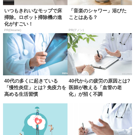
いつもきれいなモップで床
「音楽のシャワー」浴びた
掃除。ロボット掃除機の進
ことはある？
化がすごい！
PR(Dreame)
PR(デノン)
40代の多くに起きている
40代からの疲労の原因とは?
「慢性炎症」とは? 免疫力を
医師が教える「血管の老
高める生活習慣
化」が招く不調