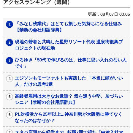
アクセスランキング（週間）
更新：08月07日 00:05
「みなし残業代」はとても損した気持ちになる仕組み
【禁断の会社用語辞典】
現地の若者と共鳴した星野リゾート代表 温泉街復興プ
ロジェクトの現在地
ひろゆき「50代で伸びるのは、仕事に思い入れのない人
です」
エジソンもモーツァルトも実践した 「本当に頭がいい
人」だけの思考3選
高齢者雇用は大きなお世話？ 気を遣う中堅、居づらい
シニア【禁断の会社用語辞典】
PL対横浜から25年以上...神奈川勢が大阪勢に勝てなく
なったのはなぜか？
スタバ店頭から経営まで...転職7回で得た「中途入社マ