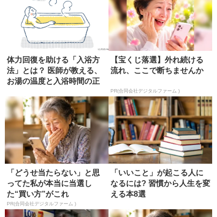
体力回復を助ける「入浴方
【宝くじ落選】外れ続ける
法」とは？ 医師が教える、
流れ、ここで断ちませんか
お湯の温度と入浴時間の正
解
PR(合同会社デジタルファーム )
「どうせ当たらない」と思
「いいこと」が起こる人に
ってた私が本当に当選し
なるには? 習慣から人生を変
た“買い方”がこれ
える本8選
PR(合同会社デジタルファーム )