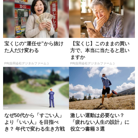
宝くじの“運任せ”から抜け
【宝くじ】このままの買い
た人だけ変わる
方で、本当に当たると思い
ますか
PR(合同会社デジタルファーム )
PR(合同会社デジタルファーム )
なぜ50代から「すごい人」
激しい運動は必要ない？
より「いい人」を目指べ
「疲れない人生の設計」に
き？ 年代で変わる生き方戦
役立つ書籍３選
略