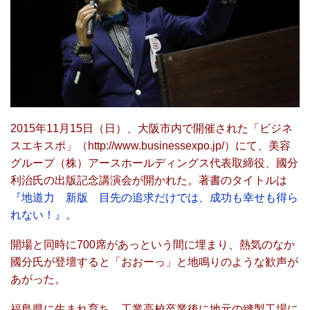
2015年11月15日（日）、大阪市内で開催された「ビジネ
スエキスポ」（
http://www.businessexpo.jp/
）にて、美容
グループ（株）アースホールディングス代表取締役、國分
利治氏の出版記念講演会が開かれた。著書のタイトルは
『地道力 新版 目先の追求だけでは、成功も幸せも得ら
れない！』
。
開場と同時に700席があっという間に埋まり、熱気のなか
國分氏が登壇すると「おおーっ」と地鳴りのような歓声が
あがった。
福島県に生まれ育ち、工業高校卒業後に地元の縫製工場に