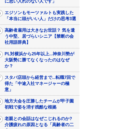
に思い入れのない人です」
エジソンもモーツァルトも実践した
「本当に頭がいい人」だけの思考3選
高齢者雇用は大きなお世話？ 気を遣
う中堅、居づらいシニア【禁断の会
社用語辞典】
PL対横浜から25年以上...神奈川勢が
大阪勢に勝てなくなったのはなぜ
か？
スタバ店頭から経営まで...転職7回で
得た「中途入社マネージャーの極
意」
地方大会を圧勝したチームが甲子園
初戦で姿を消す残酷な根拠
老親との会話はなぜこじれるのか?
介護疲れの原因となる「高齢者の二