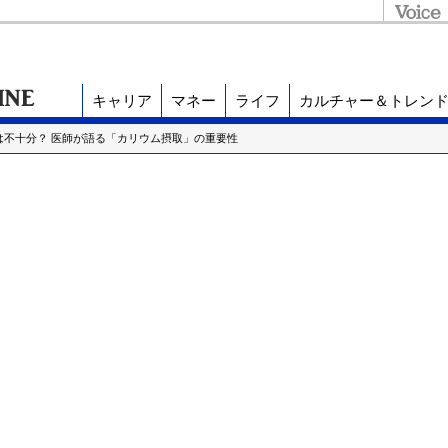
キャリア
マネー
ライフ
カルチャー＆トレン
は不十分？ 医師が語る「カリウム摂取」の重要性