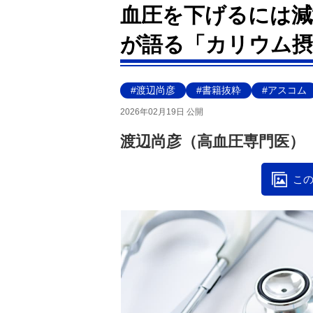
血圧を下げるには減
が語る「カリウム摂
#渡辺尚彦
#書籍抜粋
#アスコム
2026年02月19日 公開
渡辺尚彦（高血圧専門医）
この