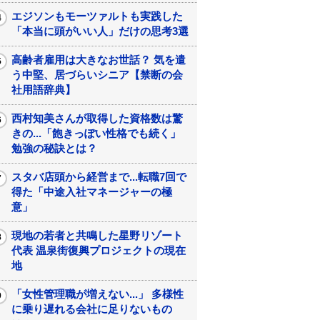
エジソンもモーツァルトも実践した
「本当に頭がいい人」だけの思考3選
高齢者雇用は大きなお世話？ 気を遣
う中堅、居づらいシニア【禁断の会
社用語辞典】
西村知美さんが取得した資格数は驚
きの...「飽きっぽい性格でも続く」
勉強の秘訣とは？
スタバ店頭から経営まで...転職7回で
得た「中途入社マネージャーの極
意」
現地の若者と共鳴した星野リゾート
代表 温泉街復興プロジェクトの現在
地
「女性管理職が増えない...」 多様性
に乗り遅れる会社に足りないもの