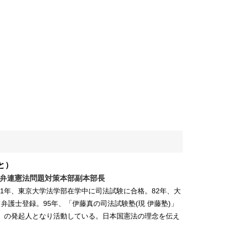
と）
弁連憲法問題対策本部副本部長
。81年、東京大学法学部在学中に司法試験に合格。82年、大
弁護士登録。95年、「伊藤真の司法試験塾(現 伊藤塾)」
議」の発起人となり活動している。日本国憲法の理念を伝え