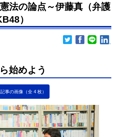
憲法の論点～伊藤真（弁護
B48）
ら始めよう
記事の画像（全 4 枚）