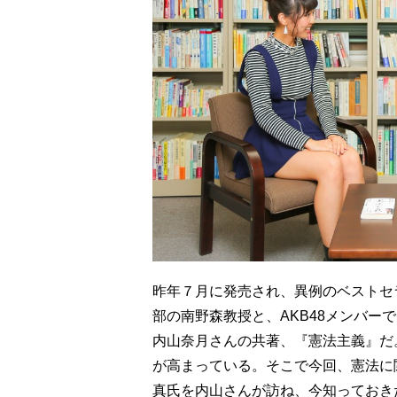
昨年７月に発売され、異例のベストセ
部の南野森教授と、AKB48メンバー
内山奈月さんの共著、『憲法主義』だ
が高まっている。そこで今回、憲法に
真氏を内山さんが訪ね、今知っておき