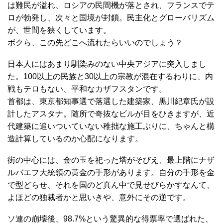
は難民が溢れ、ロシアの民間機が落とされ、フランスでテ
ロが勃発し、次々と国境が封鎖。民主化とグローバリズム
が、世間を狭くしています。
ボクら、この先どこへ流れたらいいのでしょう？
日本人にはあまり馴染みのない中央アジアに突入しまし
た。100以上の民族と30以上の宗教が混在するわりに、内
戦もテロもない、平和なカザフスタンです。
首都は、東京都知事選で落選した建築家、黒川紀章氏が設
計したアスタナ。随所で奇抜なビルが目をひきますが、近
代建築に追いついていない稚拙な施工ぶりに、ちゃんと構
造計算しているのか心配になります。
街の中心には、金の玉を祀った塔がそびえ、最上階にナザ
ルバエフ大統領の黄金の手形があります。自分の手形を金
で型どらせ、それを国のど真ん中で見せびらかすなんて、
よほどの独裁者かと思いきや、意外にその逆です。
ソ連の崩壊後、98.7%という驚異的な得票率で選ばれた、