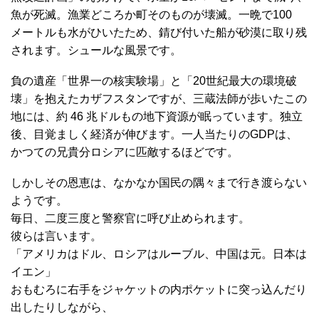
魚が死滅。漁業どころか町そのものが壊滅。一晩で100
メートルも水がひいたため、錆び付いた船が砂漠に取り残
されます。シュールな風景です。
負の遺産「世界一の核実験場」と「20世紀最大の環境破
壊」を抱えたカザフスタンですが、三蔵法師が歩いたこの
地には、約 46 兆ドルもの地下資源が眠っています。独立
後、目覚ましく経済が伸びます。一人当たりのGDPは、
かつての兄貴分ロシアに匹敵するほどです。
しかしその恩恵は、なかなか国民の隅々まで行き渡らない
ようです。
毎日、二度三度と警察官に呼び止められます。
彼らは言います。
「アメリカはドル、ロシアはルーブル、中国は元。日本は
イエン」
おもむろに右手をジャケットの内ポケットに突っ込んだり
出したりしながら、