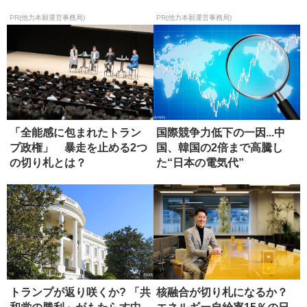
PR(他力本願運営事務局)
PR(他力本願運営事務局)
「全能感に包まれたトラン
国際競争力低下の一因...中
プ政権」 暴走を止める2つ
国、韓国の2倍まで高騰し
の切り札とは？
た“日本の電気代”
トランプが返り咲くか? 「共
核融合が切り札になるか？