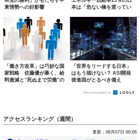
和党の勝利」がもたらす中
エネルギー自給率15％の日
東情勢への好影響
本は「危ない橋を渡ってい
る」
「働き方改革」は巧妙な国
「世界をリードする日本」
家戦略 佐藤優が暴く、給
はもう描けない？ ASI開発
料激減と“死ぬまで労働”の
後進国がとるべき備え
真実
Recommended by
アクセスランキング（週間）
更新：08月07日 00:05