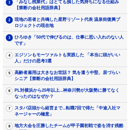
「みなし残業代」はとても損した気持ちになる仕組み
【禁断の会社用語辞典】
現地の若者と共鳴した星野リゾート代表 温泉街復興プ
ロジェクトの現在地
ひろゆき「50代で伸びるのは、仕事に思い入れのない人
です」
エジソンもモーツァルトも実践した 「本当に頭がいい
人」だけの思考3選
高齢者雇用は大きなお世話？ 気を遣う中堅、居づらい
シニア【禁断の会社用語辞典】
PL対横浜から25年以上...神奈川勢が大阪勢に勝てなく
なったのはなぜか？
スタバ店頭から経営まで...転職7回で得た「中途入社マ
ネージャーの極意」
地方大会を圧勝したチームが甲子園初戦で姿を消す残酷