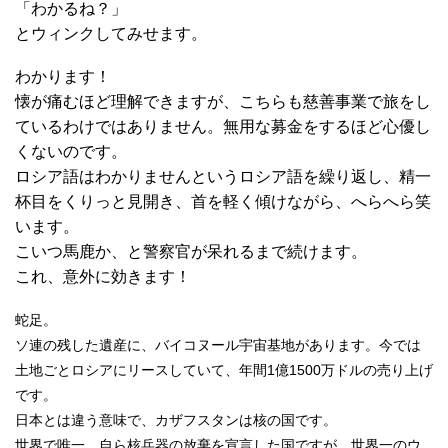
「わかるね？」
とウィンクしてみせます。
わかります！
懐が痛むほど理解できますが、こちらも慈善事業で旅をし
ているわけではありません。無用な募金をするほど心優し
くないのです。
ロシア語はわかりませんというロシア語を繰り返し、精一
杯目をくりっと見開き、首を軽く傾けながら、へらへら笑
います。
こいつ馬鹿か、と警察官が呆れるまで続けます。
これ、意外に効きます！
蛇足。
ソ連の残した遺産に、バイコヌール宇宙基地があります。今では
土地ごとロシアにリースしていて、年間1億1500万ドルの売り上げ
です。
日本とは違う意味で、カザフスタンは核の国です。
世界で唯一、自ら核兵器の放棄を宣言した国ですが、世界一のウ