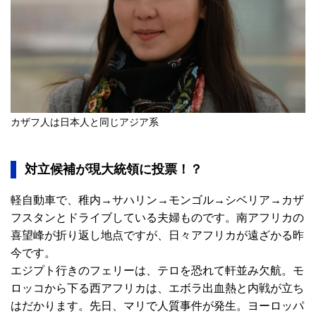
カザフ人は日本人と同じアジア系
対立候補が現大統領に投票！？
軽自動車で、稚内→サハリン→モンゴル→シベリア→カザ
フスタンとドライブしている夫婦ものです。南アフリカの
喜望峰が折り返し地点ですが、日々アフリカが遠ざかる昨
今です。
エジプト行きのフェリーは、テロを恐れて軒並み欠航。モ
ロッコから下る西アフリカは、エボラ出血熱と内戦が立ち
はだかります。先日、マリで人質事件が発生。ヨーロッパ