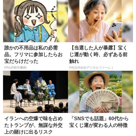
誰かの不用品は私の必需
【当選した人が暴露】宝く
品。フリマに参加したらお
じ運が動く時、必ずある前
宝だらけだった
触れ
PR(UR都市機構)
PR(合同会社デジタルファーム )
イランへの空爆で味を占め
「SNSでも話題」60代から
たトランプが、無謀な外交
宝くじ運が変わる人の特徴
上の賭けに出るリスク