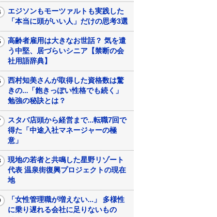
エジソンもモーツァルトも実践した
「本当に頭がいい人」だけの思考3選
高齢者雇用は大きなお世話？ 気を遣
う中堅、居づらいシニア【禁断の会
社用語辞典】
西村知美さんが取得した資格数は驚
きの...「飽きっぽい性格でも続く」
勉強の秘訣とは？
スタバ店頭から経営まで...転職7回で
得た「中途入社マネージャーの極
意」
現地の若者と共鳴した星野リゾート
代表 温泉街復興プロジェクトの現在
地
「女性管理職が増えない...」 多様性
に乗り遅れる会社に足りないもの