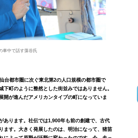
の車中で話す藻谷氏
は仙台都市圏に次ぐ東北第2の人口規模の都市圏で
城下町のように整然とした街並みではありません。
展開が進んだアメリカンタイプの町になっていま
あります。社伝では1,900年も前の創建で、古代
ります。大きく発展したのは、明治になって、猪苗
れによって原野が沃野に変わったのです。今、走っ