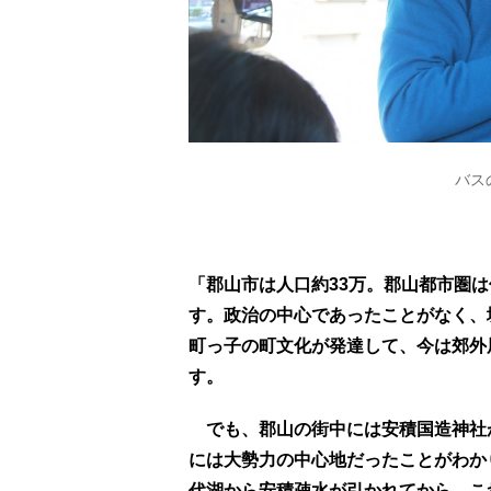
バス
「郡山市は人口約33万。郡山都市圏
す。政治の中心であったことがなく、
町っ子の町文化が発達して、今は郊外
す。
でも、郡山の街中には安積国造神社が
には大勢力の中心地だったことがわか
代湖から安積疎水が引かれてから。こ