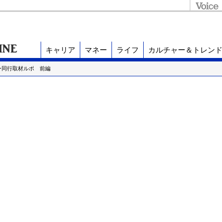
キャリア
マネー
ライフ
カルチャー＆トレン
ー同行取材ルポ 前編