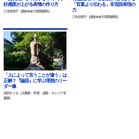
好感度が上がる表情の作り方
「言葉より伝わる」非言語表現の
力
三木佳世子（[株]MiraiE 代表取締役）
三木佳世子（[株]MiraiE 代表取締役）
「人によって言うことが違う」は
正解？『論語』に学ぶ理想のリー
ダー像
浅田すぐる（文筆家・学習・成長・キャリア支
援家）