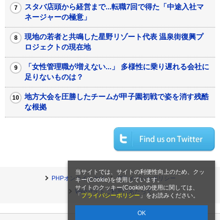
スタバ店頭から経営まで...転職7回で得た「中途入社マ
ネージャーの極意」
現地の若者と共鳴した星野リゾート代表 温泉街復興プ
ロジェクトの現在地
「女性管理職が増えない...」 多様性に乗り遅れる会社に
足りないものは？
地方大会を圧勝したチームが甲子園初戦で姿を消す残酷
な根拠
当サイトでは、サイトの利便性向上のため、クッ
PHPオンラインとは
プライバシーポリシー
キー(Cookie)を使用しています。
サイトのクッキー(Cookie)の使用に関しては、
Webサイトご利用にあたって
「
プライバシーポリシー
」をお読みください。
OK