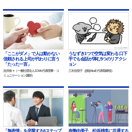
「ここがダメ」で人は動かない
うなずき1つで空気は変わる 口下
信頼される上司が代わりに言う
手でも会話が弾む5つのリアクシ
「たった一言」
ョン
吉井奈々（一般社団法人JCMA代表理事・コ
三木佳世子（[株]MiraiE 代表取締役）
ミュニケーション講師）
「無表情」を卒業する6ステップ
有働由美子、松坂桃李に共通する