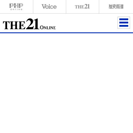
ME
NU