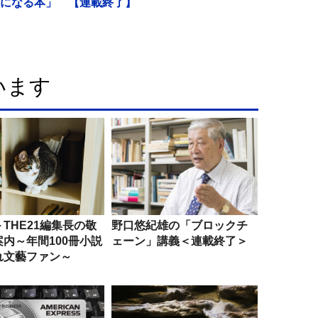
になる本」 【連載終了】
います
THE21編集長の敬
野口悠紀雄の「ブロックチ
内～年間100冊小説
ェーン」講義＜連載終了＞
れ文藝ファン～