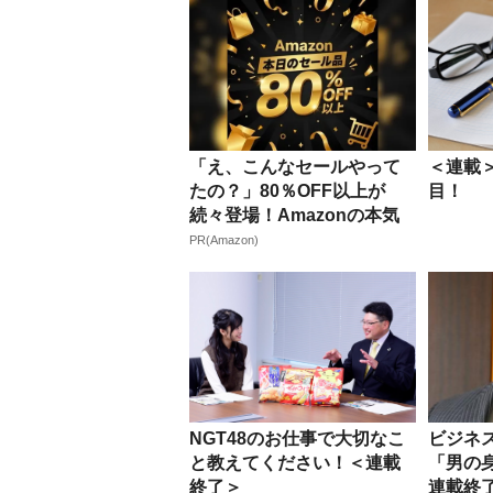
「え、こんなセールやって
＜連載
たの？」80％OFF以上が
目！
続々登場！Amazonの本気
が...
PR(Amazon)
NGT48のお仕事で大切なこ
ビジネ
と教えてください！＜連載
「男の
終了＞
連載終