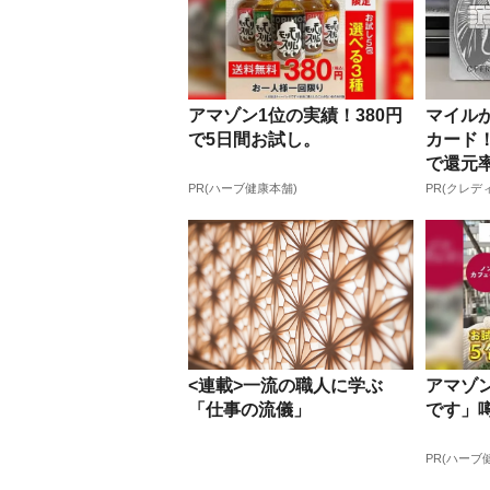
アマゾン1位の実績！380円
マイル
で5日間お試し。
カード
で還元率
PR(ハーブ健康本舗)
PR(クレデ
<連載>一流の職人に学ぶ
アマゾ
「仕事の流儀」
です」
PR(ハーブ