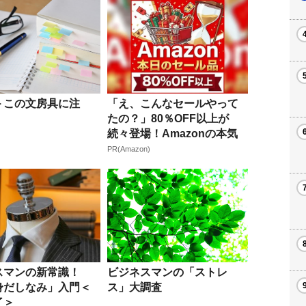
＞この文房具に注
「え、こんなセールやって
たの？」80％OFF以上が
続々登場！Amazonの本気
が...
PR(Amazon)
スマンの新常識！
ビジネスマンの「ストレ
身だしなみ」入門＜
ス」大調査
了＞