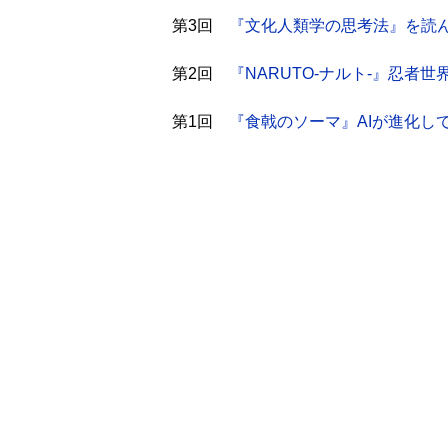
第3回
『文化人類学の思考法』を読
第2回
『NARUTO-ナルト-』忍者
第1回
『食戟のソーマ』AIが進化し