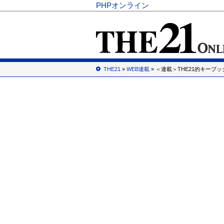
PHPオンライン
THE21
»
WEB連載
» ＜連載＞THE21的キーブッ