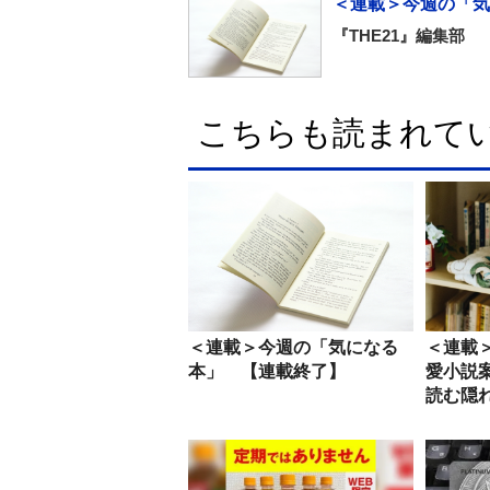
＜連載＞今週の「気
『THE21』編集部
こちらも読まれて
＜連載＞今週の「気になる
＜連載＞
本」 【連載終了】
愛小説案
読む隠