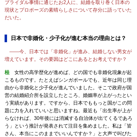
ブライダル事情に通じたお2人に、結婚を取り巻く日本の
現状とプロポーズの素晴らしさについて存分に語っていた
だいた。
日本で非婚化・少子化が進む本当の理由とは？
――今、日本では「非婚化」が進み、結婚しない男女が
増えています。その要因はどこにあるとお考えですか？
桂
女性の高学歴化が進めば、どの国でも非婚化現象が起
こるものです。たとえばシンガポールでも、近年は同じ理
由から非婚化と少子化が進んでいました。そこで政府が国
営の結婚紹介所を設立したところ、婚姻率が上がったとい
う実績があります。ですから、日本でももっと国がこの問
題に力を入れていいと思いますね。最近も「出生率が上が
らなければ、30年後には消滅する自治体が出てくるであろ
う」という推計が発表されて注目を集めました。私は「皆
さん、本当にこのままでいいんですか？」と大声で叫びた