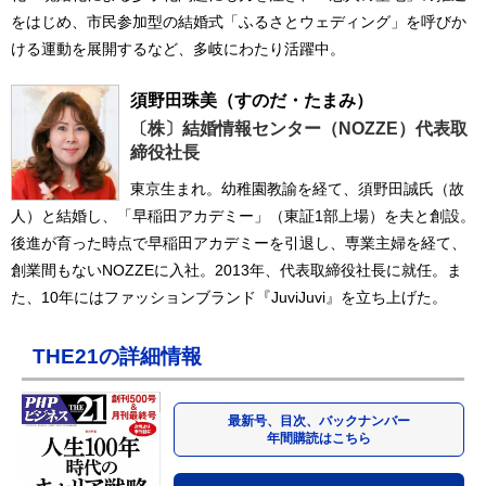
をはじめ、市民参加型の結婚式「ふるさとウェディング」を呼びか
ける運動を展開するなど、多岐にわたり活躍中。
須野田珠美
（すのだ・たまみ）
〔株〕結婚情報センター（NOZZE）代表取
締役社長
東京生まれ。幼稚園教諭を経て、須野田誠氏（故
人）と結婚し、「早稲田アカデミー」（東証1部上場）を夫と創設。
後進が育った時点で早稲田アカデミーを引退し、専業主婦を経て、
創業間もないNOZZEに入社。2013年、代表取締役社長に就任。ま
た、10年にはファッションブランド『JuviJuvi』を立ち上げた。
THE21の詳細情報
最新号、目次、バックナンバー
年間購読はこちら