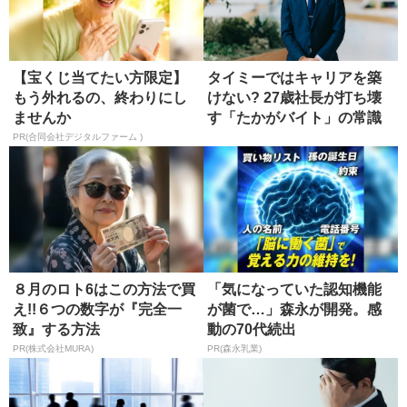
【宝くじ当てたい方限定】
タイミーではキャリアを築
もう外れるの、終わりにし
けない? 27歳社長が打ち壊
ませんか
す「たかがバイト」の常識
PR(合同会社デジタルファーム )
８月のロト6はこの方法で買
「気になっていた認知機能
え!!６つの数字が『完全一
が菌で…」森永が開発。感
致』する方法
動の70代続出
PR(株式会社MURA)
PR(森永乳業)