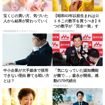
宝くじの買い方、気づいた
【昭和43年以前生まれはロ
人から結果が変わっていく
ト６この数字を買うべき】6
つの数字が「完全一致」す
る方...
PR(合同会社デジタルファーム )
PR(株式会社MURA)
中小企業が大手媒体で採用
「気になっていた認知機能
できない理由 勝てる戦い方
が菌で…」森永が開発。感
とは？
動の70代続出
PR(森永乳業)