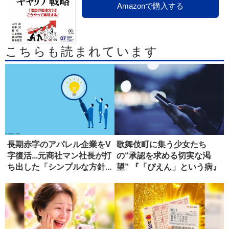
Amazonで購入する
こちらも読まれています
長期赤字のアパレル企業をV
歌舞伎町に集う少女たち
字復活...元商社マン社長が打
の“承認を求める切実な渇
ち出した「シンプルな方針...
望” 『「ぴえん」という病』
【書評...