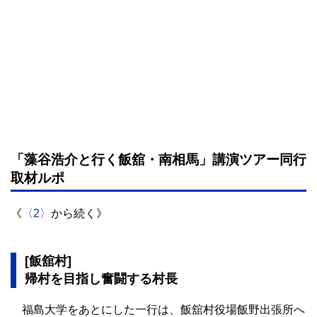
「藻谷浩介と行く飯舘・南相馬」講演ツアー同行
取材ルポ
《
〈2〉
から続く》
[飯舘村]
帰村を目指し奮闘する村長
福島大学をあとにした一行は、飯舘村役場飯野出張所へ