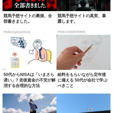
競馬予想サイトの裏側、全
競馬予想サイトの真実、暴
部書きました。
露します。
PR(BettingBreakDown)
PR(他力本願運営事務局)
50代からNISAは「いまさら
給料をもらいながら定年後
遅い」? 老後資金の不安が解
に備える 50代が会社で学ぶ
消する合理的な方法
べきこと