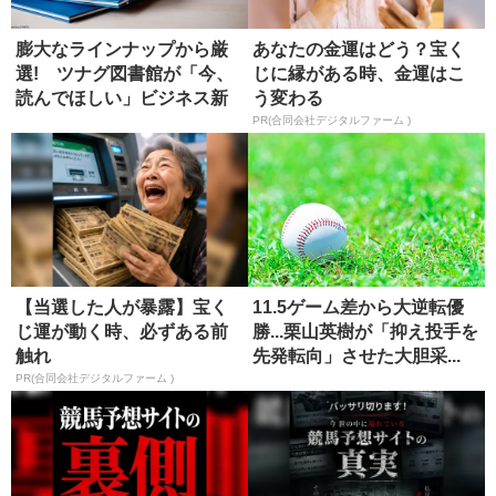
膨大なラインナップから厳
あなたの金運はどう？宝く
選! ツナグ図書館が「今、
じに縁がある時、金運はこ
読んでほしい」ビジネス新
う変わる
書4選
PR(合同会社デジタルファーム )
【当選した人が暴露】宝く
11.5ゲーム差から大逆転優
じ運が動く時、必ずある前
勝...栗山英樹が「抑え投手を
触れ
先発転向」させた大胆采...
PR(合同会社デジタルファーム )