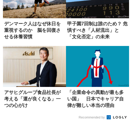
デンマーク人はなぜ休日を
甲子園7回制は誰のため？ 危
重視するのか 脳を回復さ
惧すべき「人材流出」と
せる休養習慣
「文化否定」の未来
アサヒグループ食品社長が
「企業命令の異動が最も多
考える「運が良くなる」一
い国」 日本でキャリア自
つの心がけ
律が難しい本当の理由
Recommended by