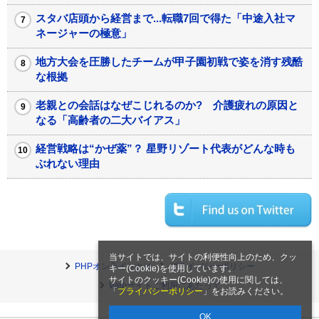
スタバ店頭から経営まで...転職7回で得た「中途入社マ
ネージャーの極意」
地方大会を圧勝したチームが甲子園初戦で姿を消す残酷
な根拠
老親との会話はなぜこじれるのか? 介護疲れの原因と
なる「高齢者の二大バイアス」
経営戦略は“かぜ薬”？ 星野リゾート代表がどんな時も
ぶれない理由
当サイトでは、サイトの利便性向上のため、クッ
PHPオンラインとは
プライバシーポリシー
キー(Cookie)を使用しています。
サイトのクッキー(Cookie)の使用に関しては、
Webサイトご利用にあたって
「
プライバシーポリシー
」をお読みください。
OK