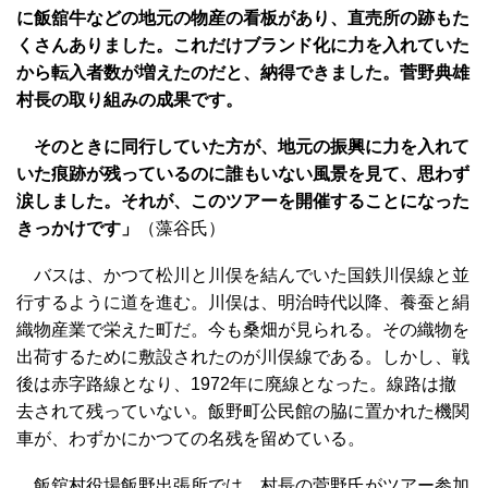
に飯舘牛などの地元の物産の看板があり、直売所の跡もた
くさんありました。これだけブランド化に力を入れていた
から転入者数が増えたのだと、納得できました。菅野典雄
村長の取り組みの成果です。
そのときに同行していた方が、地元の振興に力を入れて
いた痕跡が残っているのに誰もいない風景を見て、思わず
涙しました。それが、このツアーを開催することになった
きっかけです」
（藻谷氏）
バスは、かつて松川と川俣を結んでいた国鉄川俣線と並
行するように道を進む。川俣は、明治時代以降、養蚕と絹
織物産業で栄えた町だ。今も桑畑が見られる。その織物を
出荷するために敷設されたのが川俣線である。しかし、戦
後は赤字路線となり、1972年に廃線となった。線路は撤
去されて残っていない。飯野町公民館の脇に置かれた機関
車が、わずかにかつての名残を留めている。
飯舘村役場飯野出張所では、村長の菅野氏がツアー参加