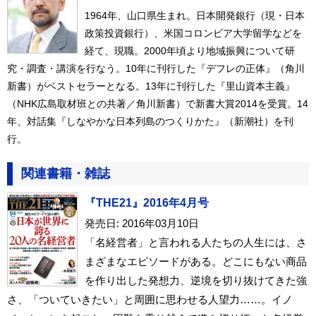
1964年、山口県生まれ。日本開発銀行（現・日本
政策投資銀行）、米国コロンビア大学留学などを
経て、現職。2000年頃より地域振興について研
究・調査・講演を行なう。10年に刊行した『デフレの正体』（角川
新書）がベストセラーとなる。13年に刊行した『里山資本主義』
（NHK広島取材班との共著／角川新書）で新書大賞2014を受賞。14
年、対話集『しなやかな日本列島のつくりかた』（新潮社）を刊
行。
関連書籍・雑誌
『THE21』2016年4月号
発売日: 2016年03月10日
「名経営者」と言われる人たちの人生には、さ
まざまなエピソードがある。どこにもない商品
を作り出した発想力、逆境を切り抜けてきた強
さ、「ついていきたい」と周囲に思わせる人望力……。イノ