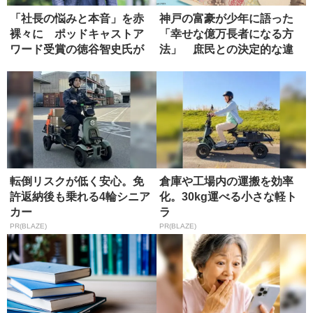
「社長の悩みと本音」を赤
神戸の富豪が少年に語った
裸々に ポッドキャストア
「幸せな億万長者になる方
ワード受賞の徳谷智史氏が
法」 庶民との決定的な違
経営の本...
い
転倒リスクが低く安心。免
倉庫や工場内の運搬を効率
許返納後も乗れる4輪シニア
化。30kg運べる小さな軽ト
カー
ラ
PR(BLAZE)
PR(BLAZE)