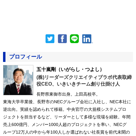
プロフィール
五十嵐剛
（いがらし・つよし）
(株)リーダーズクリエイティブラボ代表取締
役CEO、いきいきチーム創り仕掛け人
長野県東御市出身。上田高校卒。
東海大学卒業後、長野市のNECグループ会社に入社し、NEC本社に
逆出向。実績を認められて移籍。中央官庁の大規模システムプロ
ジェクトを担当するなど、リーダーとして多様な現場を経験。年間
売上600億円、メンバー1000人超のプロジェクトを率い、NECグ
ループ12万人の中から年100人しか選ばれない社長賞を前代未聞の