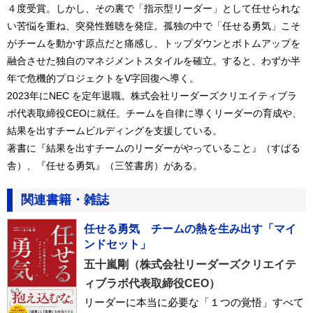
４度受賞。しかし、その裏で「指示型リーダー」として任せられな
い苦悩を重ね、突発性難聴を発症。孤独の中で「任せる勇気」こそ
がチームを動かす原点だと痛感し、トップダウンとボトムアップを
融合させた独自のマネジメントスタイルを確立。すると、わずか半
年で危機的プロジェクトをV字回復へ導く。
2023年にNEC を定年退職。株式会社リーダーズクリエイティブラ
ボ代表取締役CEOに就任。チームを自律に導くリーダーの育成や、
結果を出すチームビルディングを支援している。
著書に『結果を出すチームのリーダーがやっていること』（すばる
舎）、『任せる勇気』（三笠書房）がある。
関連書籍・雑誌
任せる勇気 チームの熱を生み出す「マイ
ンドセット」
五十嵐剛（株式会社リーダーズクリエイテ
ィブラボ代表取締役CEO）
リーダーに本当に必要な「１つの覚悟」すべて