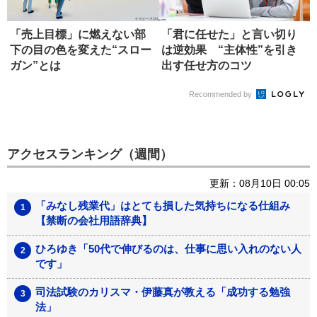
「売上目標」に燃えない部
「君に任せた」と言い切り
下の目の色を変えた“スロー
は逆効果 “主体性”を引き
ガン”とは
出す任せ方のコツ
Recommended by
アクセスランキング（週間）
更新：08月10日 00:05
「みなし残業代」はとても損した気持ちになる仕組み
【禁断の会社用語辞典】
ひろゆき「50代で伸びるのは、仕事に思い入れのない人
です」
司法試験のカリスマ・伊藤真が教える「成功する勉強
法」