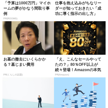
「予算は1000万円」マイホ
仕事を抱え込みがちなリー
ームの夢がかなう間取り事
ダーが知っておきたい「成
例
功に導く指示の出し方」
PR(ROOMS)
お墓の撤去にいくらかか
「え、こんなセールやって
る？墓じまい費用
たの？」80％OFF以上が
続々登場！Amazonの本気
が...
PR(くらしの話題)
PR(Amazon)