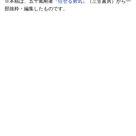
※本稿は、五十嵐剛著
『任せる勇気』
（三笠書房）から一
部抜粋・編集したものです。