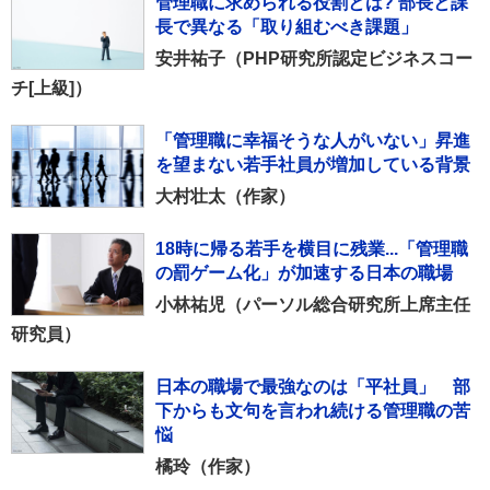
管理職に求められる役割とは? 部長と課
長で異なる「取り組むべき課題」
安井祐子（PHP研究所認定ビジネスコー
チ[上級]）
「管理職に幸福そうな人がいない」昇進
を望まない若手社員が増加している背景
大村壮太（作家）
18時に帰る若手を横目に残業...「管理職
の罰ゲーム化」が加速する日本の職場
小林祐児（パーソル総合研究所上席主任
研究員）
日本の職場で最強なのは「平社員」 部
下からも文句を言われ続ける管理職の苦
悩
橘玲（作家）