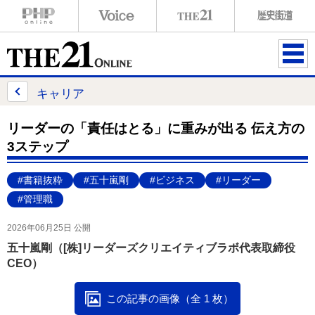
ME
NU
キャリア
リーダーの「責任はとる」に重みが出る 伝え方の
3ステップ
#書籍抜粋
#五十嵐剛
#ビジネス
#リーダー
#管理職
2026年06月25日 公開
五十嵐剛（[株]リーダーズクリエイティブラボ代表取締役
CEO）
この記事の画像（全 1 枚）