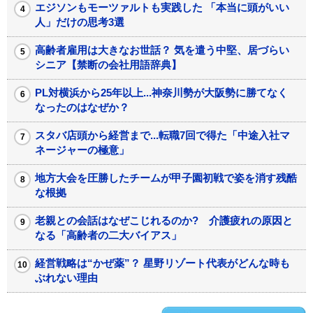
エジソンもモーツァルトも実践した 「本当に頭がいい
人」だけの思考3選
高齢者雇用は大きなお世話？ 気を遣う中堅、居づらい
シニア【禁断の会社用語辞典】
PL対横浜から25年以上...神奈川勢が大阪勢に勝てなく
なったのはなぜか？
スタバ店頭から経営まで...転職7回で得た「中途入社マ
ネージャーの極意」
地方大会を圧勝したチームが甲子園初戦で姿を消す残酷
な根拠
老親との会話はなぜこじれるのか? 介護疲れの原因と
なる「高齢者の二大バイアス」
経営戦略は“かぜ薬”？ 星野リゾート代表がどんな時も
ぶれない理由