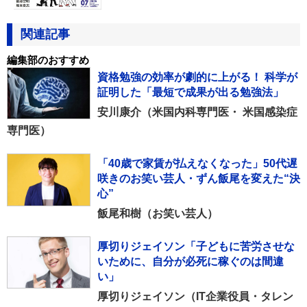
関連記事
編集部のおすすめ
資格勉強の効率が劇的に上がる！ 科学が
証明した「最短で成果が出る勉強法」
安川康介（米国内科専門医・ 米国感染症
専門医）
「40歳で家賃が払えなくなった」50代遅
咲きのお笑い芸人・ずん飯尾を変えた“決
心”
飯尾和樹（お笑い芸人）
厚切りジェイソン「子どもに苦労させな
いために、自分が必死に稼ぐのは間違
い」
厚切りジェイソン（IT企業役員・タレン