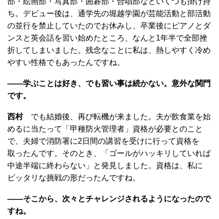
部・絵画部・写真部・囲碁部・合唱部などいくつも掛け持
ち。デビュー後は、通学先の堀越学園が芸能活動と部活動
の並行を禁止していたのでお休みし、卒業後にピアノとダ
ンスと英会話を習い始めたところ、なんと1年半で全部挫
折してしまいました。残念なことに私は、熱しやすく冷め
やすい性格でもあったんですね。
――学ぶことは好き、でも習い事は続かない。意外な関門
です。
西村
でも結婚後、再び転機が来ました。夫が飲食業を始
めるに当たって「甲種防火管理者」資格が必要とのこと
で、夫婦で消防署に2日間の講習を受けに行って資格を
取ったんです。そのとき、「ゴールがハッキリしていれば
中途半端に終わらない」と発見しました。資格は、私に
ピッタリな挑戦の形だったんですね。
――そこから、次々とチャレンジされるようになったので
すね。