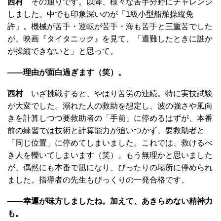
西村
その通りです。以降、様々な苦手分野にチャレンジ
しました。中でも印象深いのが「1級小型船舶操縦免
許」。機械が苦手・運転が苦手・海も苦手と三重苦でした
が、映画『タイタニック』を見て、「遭難したときに誰か
が操縦できないと」と思って。
――理由が面白過ぎます（笑）。
西村
いざ挑戦すると、やはり苦労の連続。特に実技試験
が大変でした。溺れた人の救助を想定し、波の強さや風向
きを計算しつつ要救助者の「手前」に停めるはずが、本番
前の練習では技術と計算能力が追いつかず、要救助者と
「同じ位置」に停めてしまいました。これでは、救けるべ
き人を轢いてしまいます（笑）。もう無理かと思いました
が、偶然にも本番で凪になり、ぴったりの場所に停められ
ました。指導者の先生もびっくりの一発合格です。
――幸運が味方しましたね。加えて、あきらめない精神力
も。