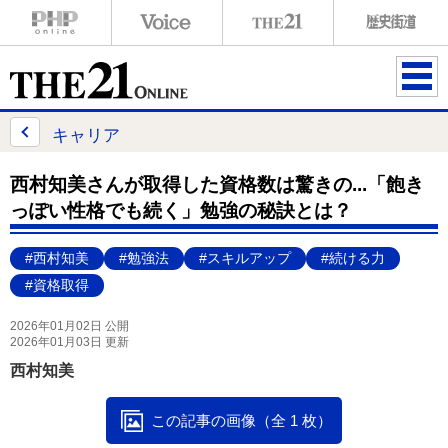
ME
NU
キャリア
西村知美さんが取得した資格数は驚きの...「飽き
っぽい性格でも続く」勉強の秘訣とは？
#西村知美
#勉強法
#スキルアップ
#続ける力
#資格取得
2026年01月02日 公開
2026年01月03日 更新
西村知美
この記事の画像（全 1 枚）