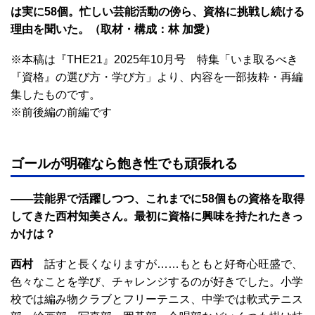
は実に58個。忙しい芸能活動の傍ら、資格に挑戦し続ける
理由を聞いた。
（取材・構成：林 加愛）
※本稿は『THE21』2025年10月号 特集「いま取るべき
『資格』の選び方・学び方」より、内容を一部抜粋・再編
集したものです。
※前後編の前編です
ゴールが明確なら飽き性でも頑張れる
――芸能界で活躍しつつ、これまでに58個もの資格を取得
してきた西村知美さん。最初に資格に興味を持たれたきっ
かけは？
西村
話すと長くなりますが……もともと好奇心旺盛で、
色々なことを学び、チャレンジするのが好きでした。小学
校では編み物クラブとフリーテニス、中学では軟式テニス