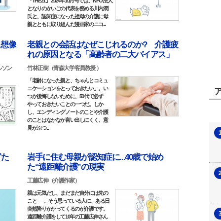
『THE21』 2024年10月号では、NPO法人
となりのかいごの代表を務める川内潤
氏と、認知症になった祖母の介護に母
親とともに取り組んだ漫画家のニコ...
.想像
老親との会話はなぜこじれるのか? 介護疲
れの原因となる「高齢者の二大バイアス」
ルソン
竹林正樹（青森大学客員教授 ）
「老齢になった親と、ちゃんとコミュ
ニケーションをとっておきたい」。い
つか後悔しないために、50代で必ず
やっておきたいことの一つだ。しか
し、エンディングノートのことや介護
のことはなかなか言い出しにくく、意
見がぶつ...
ぎた
岩手に住む母親が認知症に...40歳で始め
た“遠距離介護”の現実
工藤広伸（介護作家）
親は元気だし、まだまだ自分には先の
こと──。そう思っている人に、ある日
突然降りかかってくるのが介護です。
遠距離介護をして10年の工藤広伸さん