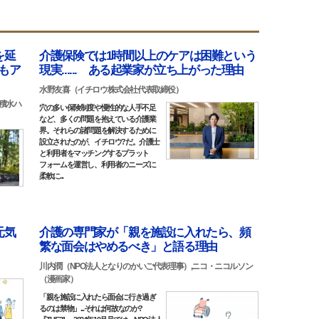
を延
介護保険では1時間以上のケアは困難という
もア
現実...... ある起業家が立ち上がった理由
水野友喜（イチロウ株式会社代表取締役）
(積水ハ
穴の多い保険制度や慢性的な人手不足
など、多くの問題を抱えている介護業
界。それらの諸問題を解決するために
設立されたのが、イチロウ?だ。介護士
と利用者をマッチングするプラット
フォームを運営し、利用者のニーズに
柔軟に...
元気
介護の専門家が「親を施設に入れたら、頻
繁な面会はやめるべき」と語る理由
川内潤（NPO法人となりのかいご代表理事）,ニコ・ニコルソン
（漫画家）
「親を施設に入れたら面会に行き過ぎ
るのは禁物」...それは何故なのか?