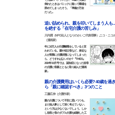
倒れたときはパニックに陥って職場を
辞めてしまったそう。「準備が万全
だった...
追い詰められ、親を叩いてしまう人も..
を絶する「在宅介護の苦しみ」
川内潤（NPO法人となりのかいご代表理事）,ニコ・ニコ
（漫画家）
年に10万人が介護離職をしていると言
われている。親や祖父母など、身近な
人が実際に介護状態になってしまった
ら、どうすればよいのか? 『THE21』
2024年10月号では、認知症になった祖母
の介護に母親とともに取り組んだ漫画
家...
親の介護費用はいくら必要? 40歳を過
ら「親に確認すべき」3つのこと
工藤広伸（介護作家）
親の介護について不安に思いつつも、
まだ他人事として深く考えていない、
という方は少なくないでしょう。しか
し祖母と母のダブル介護を経験した工