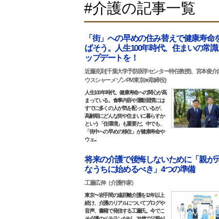
#介護の記事一覧
「街」への早めの住み替えで健康寿命
ばそう。人生100年時代、住まいの常識
ップデートを！
近藤克則(千葉大学予防医学センター特任教授)、宮本俊介
ウスシャーメゾンPM東京㈱取締役)
人生100年時代、健康寿命への関心が高
まっている。食事内容や運動習慣には
すでに多くの人が気を配っているが、
高齢期にどんな街や住まいに暮らすか
という「住環境」も重要だ。中でも、
「街中への早めの移住」が健康寿命や
ウェ...
将来の介護で後悔しないために「親が
なうちに始めるべき」4つの準備
工藤広伸（介護作家）
東京〜岩手間の遠距離介護を12年以上
続け、介護のリアルについてブログや
音声、書籍で発信する工藤氏。今でこ
そ介護のベテランだが、34歳で父親が