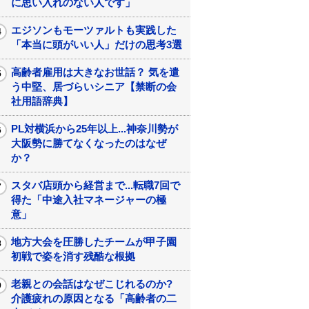
に思い入れのない人です」
エジソンもモーツァルトも実践した
「本当に頭がいい人」だけの思考3選
高齢者雇用は大きなお世話？ 気を遣
う中堅、居づらいシニア【禁断の会
社用語辞典】
PL対横浜から25年以上...神奈川勢が
大阪勢に勝てなくなったのはなぜ
か？
スタバ店頭から経営まで...転職7回で
得た「中途入社マネージャーの極
意」
地方大会を圧勝したチームが甲子園
初戦で姿を消す残酷な根拠
老親との会話はなぜこじれるのか?
介護疲れの原因となる「高齢者の二