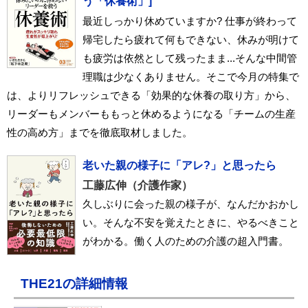
う「休養術」]
最近しっかり休めていますか? 仕事が終わって
帰宅したら疲れて何もできない、休みが明けて
も疲労は依然として残ったまま...そんな中間管
理職は少なくありません。そこで今月の特集で
は、よりリフレッシュできる「効果的な休養の取り方」から、
リーダーもメンバーももっと休めるようになる「チームの生産
性の高め方」までを徹底取材しました。
老いた親の様子に「アレ?」と思ったら
工藤広伸（介護作家）
久しぶりに会った親の様子が、なんだかおかし
い。そんな不安を覚えたときに、やるべきこと
がわかる。働く人のための介護の超入門書。
THE21の詳細情報