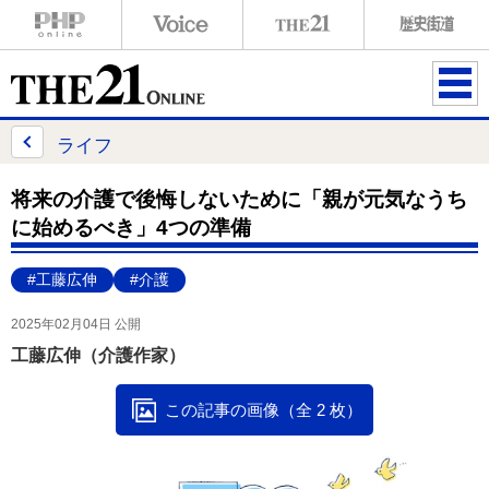
ME
NU
ライフ
将来の介護で後悔しないために「親が元気なうち
に始めるべき」4つの準備
#工藤広伸
#介護
2025年02月04日 公開
工藤広伸（介護作家）
この記事の画像（全 2 枚）