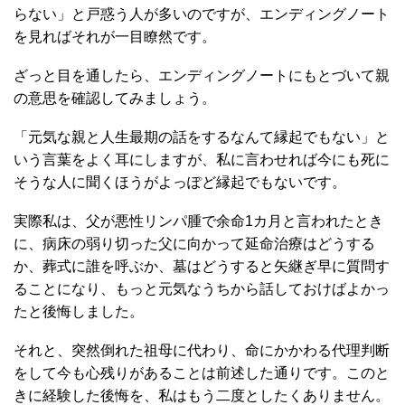
らない」と戸惑う人が多いのですが、エンディングノート
を見ればそれが一目瞭然です。
ざっと目を通したら、エンディングノートにもとづいて親
の意思を確認してみましょう。
「元気な親と人生最期の話をするなんて縁起でもない」と
いう言葉をよく耳にしますが、私に言わせれば今にも死に
そうな人に聞くほうがよっぽど縁起でもないです。
実際私は、父が悪性リンパ腫で余命1カ月と言われたとき
に、病床の弱り切った父に向かって延命治療はどうする
か、葬式に誰を呼ぶか、墓はどうすると矢継ぎ早に質問す
ることになり、もっと元気なうちから話しておけばよかっ
たと後悔しました。
それと、突然倒れた祖母に代わり、命にかかわる代理判断
をして今も心残りがあることは前述した通りです。このと
きに経験した後悔を、私はもう二度としたくありません。