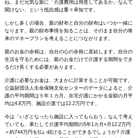
ね。まだ元気な親に「介護費用は用意してあるか」なんて
聞けない、という抵抗感は重々承知です。
しかし多くの場合、親の財布と自分の財布はいつか一緒に
なります。親の財布事情を知ることは、そのまま自分の将
来のマネープランを考えることにつながります。
親のお金の余裕は、自分の心の余裕に直結します。自分の
生活を守るためには、親のお金だけで介護する期間をでき
るだけ長くする必要があります。
介護に必要なお金は、大まかに計算することが可能です。
公益財団法人生命保険文化センターのデータによると、介
護の平均期間は５年１カ月。在宅介護にかかる金額の月平
均は4.8万円、施設介護では12.2万円です。
今は「いざとなったら施設に入ってもらおう」なんて考え
ていても、果たして介護平均期間の5年1カ月×月12.2万円
＝約744万円を払い続けることができるでしょうか? 介護