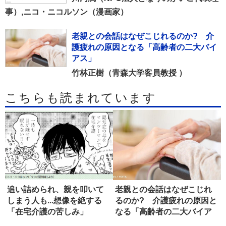
事）,ニコ・ニコルソン（漫画家）
老親との会話はなぜこじれるのか? 介
護疲れの原因となる「高齢者の二大バイ
アス」
竹林正樹（青森大学客員教授 ）
こちらも読まれています
追い詰められ、親を叩いて
老親との会話はなぜこじれ
しまう人も...想像を絶する
るのか? 介護疲れの原因と
「在宅介護の苦しみ」
なる「高齢者の二大バイア
ス」