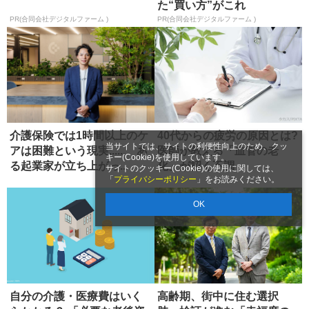
た“買い方”がこれ
PR(合同会社デジタルファーム )
PR(合同会社デジタルファーム )
介護保険では1時間以上のケ
40代からの疲労の原因とは?
当サイトでは、サイトの利便性向上のため、クッ
アは困難という現実...... あ
医師が教える「血管の老
キー(Cookie)を使用しています。
る起業家が立ち上がっ...
化」が招く不調
サイトのクッキー(Cookie)の使用に関しては、
「
プライバシーポリシー
」をお読みください。
OK
自分の介護・医療費はいく
高齢期、街中に住む選択