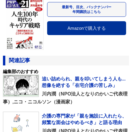
最新号、目次、バックナンバー
年間購読はこちら
Amazonで購入する
関連記事
編集部のおすすめ
追い詰められ、親を叩いてしまう人も...
想像を絶する「在宅介護の苦しみ」
川内潤（NPO法人となりのかいご代表理
事）,ニコ・ニコルソン（漫画家）
介護の専門家が「親を施設に入れたら、
頻繁な面会はやめるべき」と語る理由
川内潤（NPO法人となりのかいご代表理