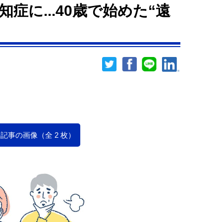
症に...40歳で始めた“遠
記事の画像（全 2 枚）