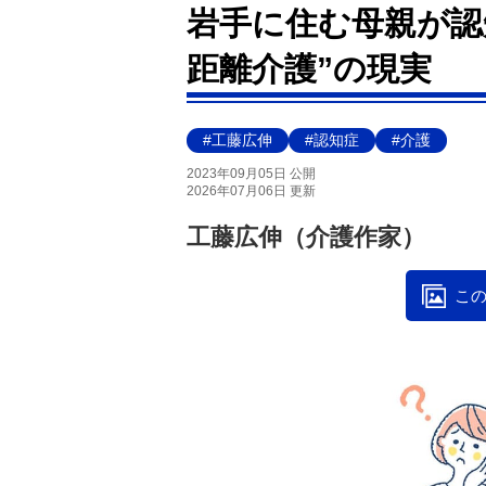
岩手に住む母親が認知
距離介護”の現実
#工藤広伸
#認知症
#介護
2023年09月05日 公開
2026年07月06日 更新
工藤広伸（介護作家）
この