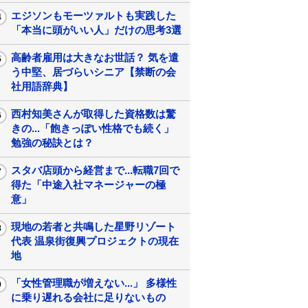
エジソンもモーツァルトも実践した
「本当に頭がいい人」だけの思考3選
高齢者雇用は大きなお世話？ 気を遣
う中堅、居づらいシニア【禁断の会
社用語辞典】
西村知美さんが取得した資格数は驚
きの...「飽きっぽい性格でも続く」
勉強の秘訣とは？
スタバ店頭から経営まで...転職7回で
得た「中途入社マネージャーの極
意」
現地の若者と共鳴した星野リゾート
代表 温泉街復興プロジェクトの現在
地
「女性管理職が増えない...」 多様性
に乗り遅れる会社に足りないもの