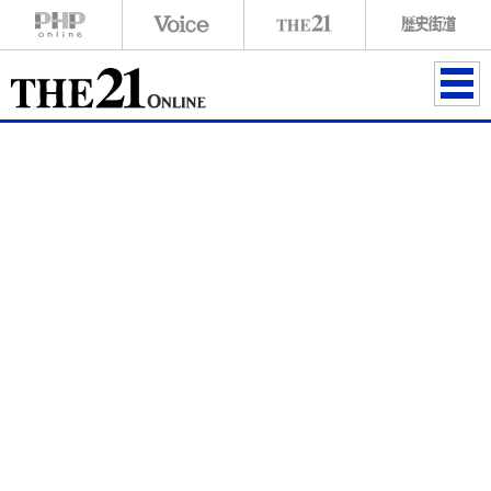
ME
NU