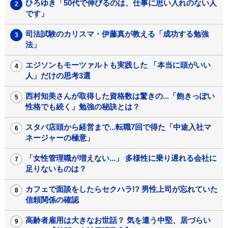
ひろゆき「50代で伸びるのは、仕事に思い入れのない人
です」
司法試験のカリスマ・伊藤真が教える「成功する勉強
法」
エジソンもモーツァルトも実践した 「本当に頭がいい
人」だけの思考3選
西村知美さんが取得した資格数は驚きの...「飽きっぽい
性格でも続く」勉強の秘訣とは？
スタバ店頭から経営まで...転職7回で得た「中途入社マ
ネージャーの極意」
「女性管理職が増えない...」 多様性に乗り遅れる会社に
足りないものは？
カフェで面談をしたらセクハラ!? 男性上司が忘れていた
信頼関係の確認
高齢者雇用は大きなお世話？ 気を遣う中堅、居づらい