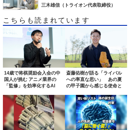
三木雄信（トライオン代表取締役）
こちらも読まれています
14歳で将棋奨励会入会の中
斎藤佑樹が語る「ライバル
国人が挑む アニメ業界の
への率直な思い」 あの夏
「監修」を効率化するAI
の甲子園から感じる使命と
は