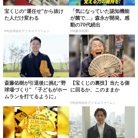
宝くじの“運任せ”から抜け
「気になっていた認知機能
た人だけ変わる
が菌で…」森永が開発。感
動の70代続出
PR(合同会社デジタルファーム )
PR(森永乳業)
斎藤佑樹が引退後に挑む“野
【宝くじの裏技】当たる側
球場づくり” 「子どもがホー
に回るか、このままか
ムランを打てるように」
PR(合同会社デジタルファーム )