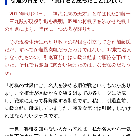
引退の日まで、「負けると思ったことはない」
2017年6月20日、「神武以来の天才」と呼ばれた加藤一
二三九段が現役引退を表明。昭和の将棋界を沸かせた棋士
の引退により、時代に一つの幕が降りた。
その現役生活にわたり数々の記録を樹立してきた加藤氏
だが、すべてが順風満帆だったわけではない。42歳で名人
になったものの、引退直前にはＣ級２組まで順位を下げて
いた。それでも盤面に向かい続けたのは、なぜなのだろう
か。
「将棋の世界には、名人を決める順位戦というものがあり
ます。全棋士がＡ級からＣ級２組までの各リーグに所属
し、戦績によって昇降級する制度です。私は、引退直前、
Ｃ級２組に所属していました。勝敗次第では引退すしなけ
ればならないクラスです。
一見、将棋を知らない人からすれば、私が名人から一気