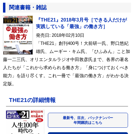
関連書籍・雑誌
『THE21』2018年3月号［できる人だけが
実践している「最強」の働き方］
発売日: 2018年02月10日
「THE21」創刊400号！大前研一氏、野口悠紀
雄氏、ムーギー・キム氏、「ひふみん」こと加
藤一二三氏、オリエンタルラジオ中田敦彦氏まで、各界の著名
人たちが「これから求められる働き方」「身につけておくべき
能力」を語り尽くす。これ一冊で「最強の働き方」がわかる決
定版。
THE21の詳細情報
最新号、目次、バックナンバー
年間購読はこちら