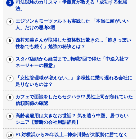
司法試験のカリスマ・伊藤真が教える「成功する勉強
法」
エジソンもモーツァルトも実践した 「本当に頭がいい
人」だけの思考3選
西村知美さんが取得した資格数は驚きの...「飽きっぽい
性格でも続く」勉強の秘訣とは？
スタバ店頭から経営まで...転職7回で得た「中途入社マ
ネージャーの極意」
「女性管理職が増えない...」 多様性に乗り遅れる会社に
足りないものは？
カフェで面談をしたらセクハラ!? 男性上司が忘れていた
信頼関係の確認
高齢者雇用は大きなお世話？ 気を遣う中堅、居づらい
シニア【禁断の会社用語辞典】
PL対横浜から25年以上...神奈川勢が大阪勢に勝てなく