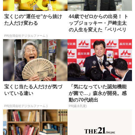
宝くじの“運任せ”から抜け
44歳でゼロからの出発！ ト
た人だけ変わる
ップジョッキー・戸﨑圭太
の人生を変えた「ベリベリ
ホー...
PR(合同会社デジタルファーム )
宝くじ当たる人だけが気づ
「気になっていた認知機能
いている違い
が菌で…」森永が開発。感
動の70代続出
PR(合同会社デジタルファーム )
PR(森永乳業)