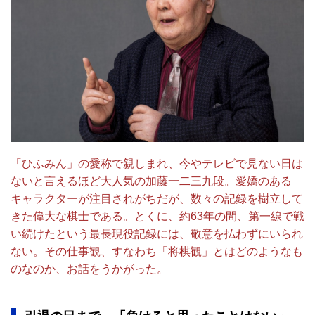
「ひふみん」の愛称で親しまれ、今やテレビで見ない日は
ないと言えるほど大人気の加藤一二三九段。愛嬌のある
キャラクターが注目されがちだが、数々の記録を樹立して
きた偉大な棋士である。とくに、約63年の間、第一線で戦
い続けたという最長現役記録には、敬意を払わずにいられ
ない。その仕事観、すなわち「将棋観」とはどのようなも
のなのか、お話をうかがった。