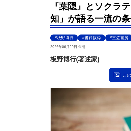
『葉隠』とソクラテ
知」が語る一流の条
#板野博行
#書籍抜粋
#三笠書房
2026年06月29日 公開
板野博行(著述家)
この