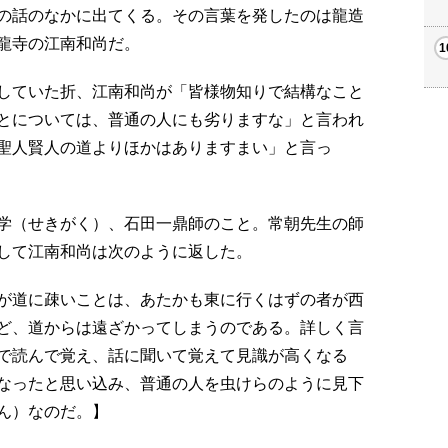
の話のなかに出てくる。その言葉を発したのは龍造
龍寺の江南和尚だ。
していた折、江南和尚が「皆様物知りで結構なこと
とについては、普通の人にも劣りますな」と言われ
聖人賢人の道よりほかはありますまい」と言っ
学（せきがく）、石田一鼎師のこと。常朝先生の師
して江南和尚は次のように返した。
が道に疎いことは、あたかも東に行くはずの者が西
ど、道からは遠ざかってしまうのである。詳しく言
で読んで覚え、話に聞いて覚えて見識が高くなる
なったと思い込み、普通の人を虫けらのように見下
ん）なのだ。】