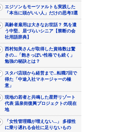
エジソンもモーツァルトも実践した
「本当に頭がいい人」だけの思考3選
高齢者雇用は大きなお世話？ 気を遣
う中堅、居づらいシニア【禁断の会
社用語辞典】
西村知美さんが取得した資格数は驚
きの...「飽きっぽい性格でも続く」
勉強の秘訣とは？
スタバ店頭から経営まで...転職7回で
得た「中途入社マネージャーの極
意」
現地の若者と共鳴した星野リゾート
代表 温泉街復興プロジェクトの現在
地
「女性管理職が増えない...」 多様性
に乗り遅れる会社に足りないもの