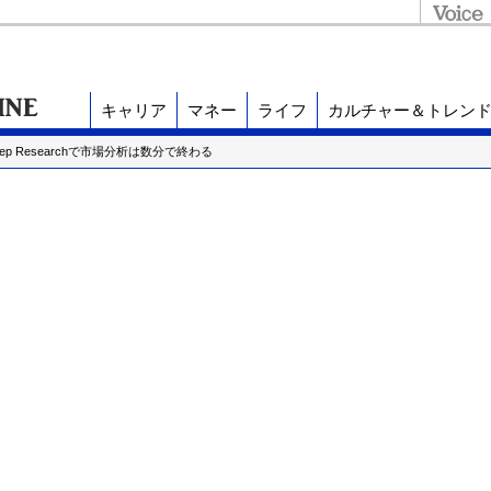
キャリア
マネー
ライフ
カルチャー＆トレン
p Researchで市場分析は数分で終わる