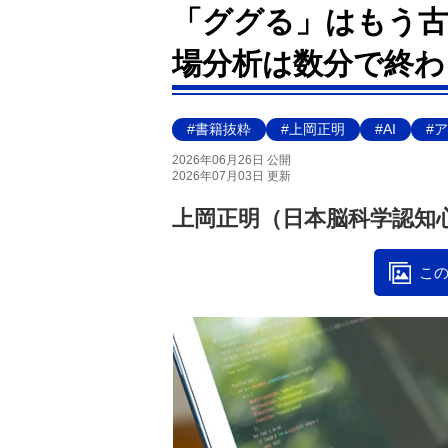
「ググる」はもう古い！
場分析は数分で終わ
#書籍抜粋
#上岡正明
#AI
#
2026年06月26日 公開
2026年07月03日 更新
上岡正明（日本脳科学認知
この