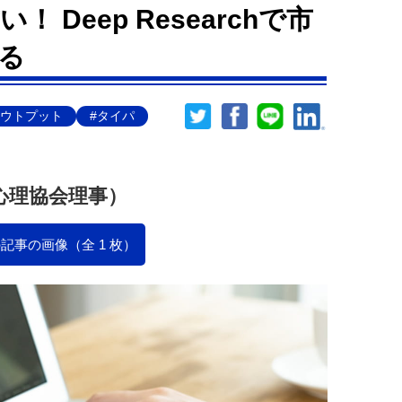
 Deep Researchで市
る
アウトプット
#タイパ
心理協会理事）
記事の画像（全 1 枚）