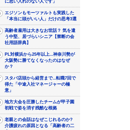
に思い入れのない人です」
エジソンもモーツァルトも実践した
「本当に頭がいい人」だけの思考3選
高齢者雇用は大きなお世話？ 気を遣
う中堅、居づらいシニア【禁断の会
社用語辞典】
PL対横浜から25年以上...神奈川勢が
大阪勢に勝てなくなったのはなぜ
か？
スタバ店頭から経営まで...転職7回で
得た「中途入社マネージャーの極
意」
地方大会を圧勝したチームが甲子園
初戦で姿を消す残酷な根拠
老親との会話はなぜこじれるのか?
介護疲れの原因となる「高齢者の二