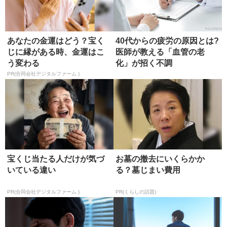
あなたの金運はどう？宝く
40代からの疲労の原因とは?
じに縁がある時、金運はこ
医師が教える「血管の老
う変わる
化」が招く不調
PR(合同会社デジタルファーム )
宝くじ当たる人だけが気づ
お墓の撤去にいくらかか
いている違い
る？墓じまい費用
PR(合同会社デジタルファーム )
PR(くらしの話題)