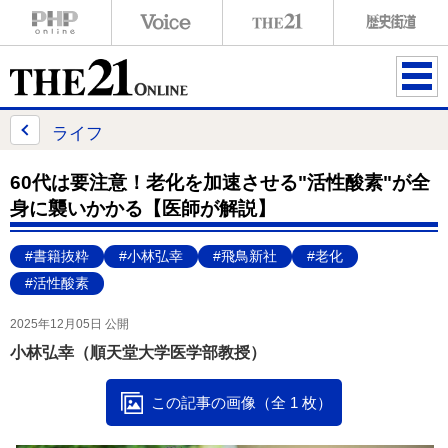
ME
NU
ライフ
60代は要注意！老化を加速させる"活性酸素"が全
身に襲いかかる【医師が解説】
#書籍抜粋
#小林弘幸
#飛鳥新社
#老化
#活性酸素
2025年12月05日 公開
小林弘幸（順天堂大学医学部教授）
この記事の画像（全 1 枚）