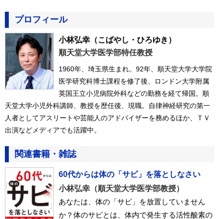
プロフィール
小林弘幸
（こばやし・ひろゆき）
順天堂大学医学部特任教授
1960年、埼玉県生まれ。92年、順天堂大学大学院
医学研究科博士課程を修了後、ロンドン大学附属
英国王立小児病院外科などの勤務を経て帰国。順
天堂大学小児外科講師、教授を歴任後、現職。自律神経研究の第一
人者としてアスリートや芸能人のアドバイザーを務めるほか、ＴＶ
出演などメディアでも活躍中。
関連書籍・雑誌
60代からは体の「サビ」を落としなさい
小林弘幸（順天堂大学医学部教授）
あなたは、体の「サビ」を放置していません
か？体のサビとは、体内で発生する活性酸素の