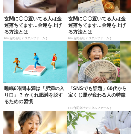
玄関に〇〇置いてる人は金
玄関に〇〇置いてる人は金
運落ちてます…金運を上げ
運落ちてます…金運を上げ
る方法とは
る方法とは
PR(合同会社デジタルファーム )
PR(合同会社デジタルファーム )
睡眠6時間未満は「肥満の入
「SNSでも話題」60代から
り口」？ かくれ肥満を脱す
宝くじ運が変わる人の特徴
るための習慣
PR(合同会社デジタルファーム )