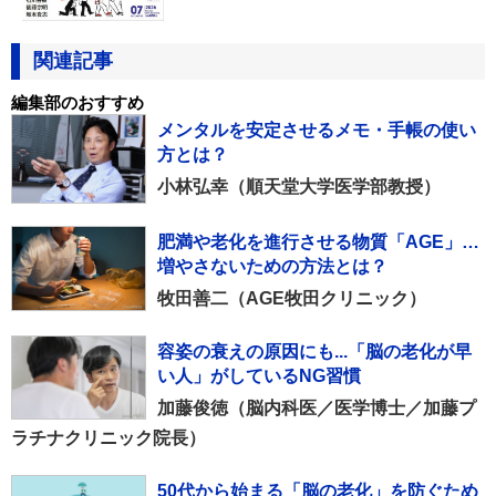
関連記事
編集部のおすすめ
メンタルを安定させるメモ・手帳の使い
方とは？
小林弘幸（順天堂大学医学部教授）
肥満や老化を進行させる物質「AGE」…
増やさないための方法とは？
牧田善二（AGE牧田クリニック）
容姿の衰えの原因にも...「脳の老化が早
い人」がしているNG習慣
加藤俊徳（脳内科医／医学博士／加藤プ
ラチナクリニック院長）
50代から始まる「脳の老化」を防ぐため