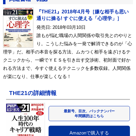
『THE21』2018年4月号［嫌な相手も思い
通りに操る! すぐに使える「心理学」］
発売日: 2018年03月10日
誰もが悩む職場の人間関係や取引先とのやりと
り。こうした悩みを一発で解消できるのが「心
理学」だ。相手の本音を探る方法、ムカつく相手を遠ざけるテ
クニックから、一瞬でＹＥＳを引き出す交渉術、初対面で好か
れる方法まで、今すぐ使えるテクニックを多数収録。人間関係
が楽になり、仕事が楽しくなる！
THE21の詳細情報
最新号、目次、バックナンバー
年間購読はこちら
Amazonで購入する