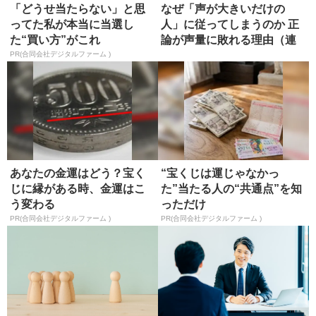
「どうせ当たらない」と思
なぜ「声が大きいだけの
ってた私が本当に当選し
人」に従ってしまうのか 正
た“買い方”がこれ
論が声量に敗れる理由（連
載「明日...
PR(合同会社デジタルファーム )
あなたの金運はどう？宝く
“宝くじは運じゃなかっ
じに縁がある時、金運はこ
た”当たる人の“共通点”を知
う変わる
っただけ
PR(合同会社デジタルファーム )
PR(合同会社デジタルファーム )