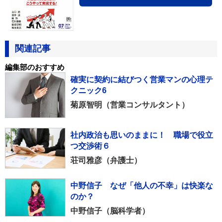
関連記事
編集部のおすすめ
確実に契約に結びつく営業マンの心理テ
クニック6
菊原智明（営業コンサルタント）
社内政治も思いのままに！ 職場で役立
つ交渉術６
荘司雅彦（弁護士）
中野信子 なぜ「他人の不幸」は快楽な
のか？
中野信子（脳科学者）