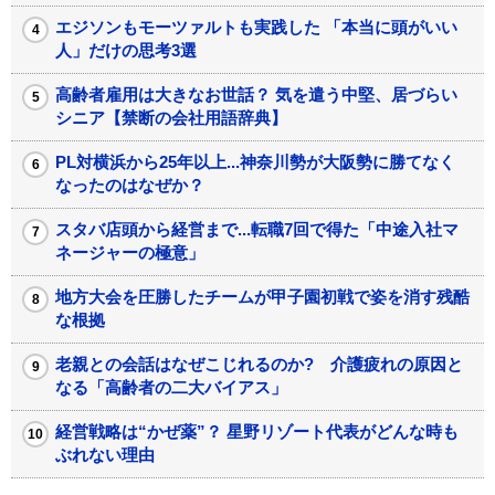
エジソンもモーツァルトも実践した 「本当に頭がいい
人」だけの思考3選
高齢者雇用は大きなお世話？ 気を遣う中堅、居づらい
シニア【禁断の会社用語辞典】
PL対横浜から25年以上...神奈川勢が大阪勢に勝てなく
なったのはなぜか？
スタバ店頭から経営まで...転職7回で得た「中途入社マ
ネージャーの極意」
地方大会を圧勝したチームが甲子園初戦で姿を消す残酷
な根拠
老親との会話はなぜこじれるのか? 介護疲れの原因と
なる「高齢者の二大バイアス」
経営戦略は“かぜ薬”？ 星野リゾート代表がどんな時も
ぶれない理由