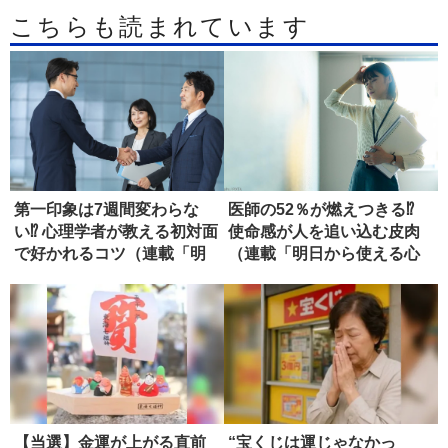
こちらも読まれています
第一印象は7週間変わらな
医師の52％が燃えつきる⁉
い⁉ 心理学者が教える初対面
使命感が人を追い込む皮肉
で好かれるコツ（連載「明
（連載「明日から使える心
日か...
理...
【当選】金運が上がる直前
“宝くじは運じゃなかっ