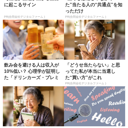
に起こるサイン
た”当たる人の“共通点”を知
っただけ
PR(合同会社デジタルファーム )
PR(合同会社デジタルファーム )
飲み会を避ける人は収入が
「どうせ当たらない」と思
10%低い？ 心理学が証明し
ってた私が本当に当選し
た「ドリンカーズ・プレミ
た“買い方”がこれ
アム...
PR(合同会社デジタルファーム )