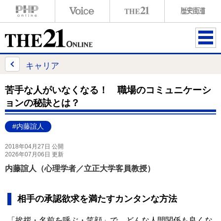
ME
NU
キャリア
苦手な人がいなくなる！ 職場のコミュニケーシ
ョンの秘訣とは？
#内藤誼人
2018年04月27日 公開
2026年07月06日 更新
内藤誼人（心理学者／立正大学客員教授）
相手の承認欲求を満たすカンタンな方法
「挨拶・名前を呼ぶ・笑顔」で、どんな人間関係も良くな