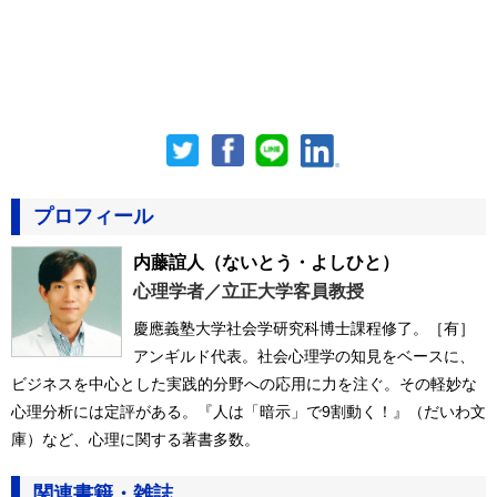
プロフィール
内藤誼人
（ないとう・よしひと）
心理学者／立正大学客員教授
慶應義塾大学社会学研究科博士課程修了。［有］
アンギルド代表。社会心理学の知見をベースに、
ビジネスを中心とした実践的分野への応用に力を注ぐ。その軽妙な
心理分析には定評がある。『人は「暗示」で9割動く！』（だいわ文
庫）など、心理に関する著書多数。
関連書籍・雑誌