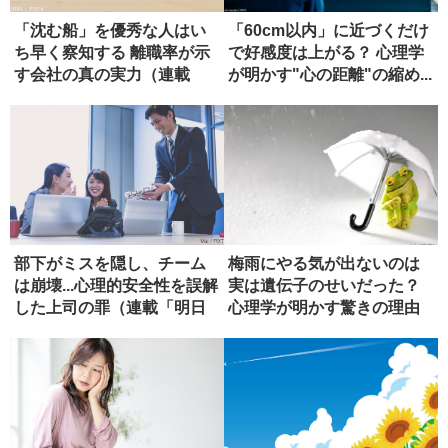
「沈む船」を優秀な人はい
「60cm以内」に近づくだけ
ち早く察知する 離職率が示
で好感度は上がる？ 心理学
す会社の真の実力（連載
が明かす"心の距離"の縮め...
「明日か...
部下がミスを隠し、チーム
梅雨にやる気が出ないのは
は崩壊...心理的安全性を誤解
実は遺伝子のせいだった？
した上司の罪（連載「明日
心理学が明かす驚きの理由
か...
（連載「...