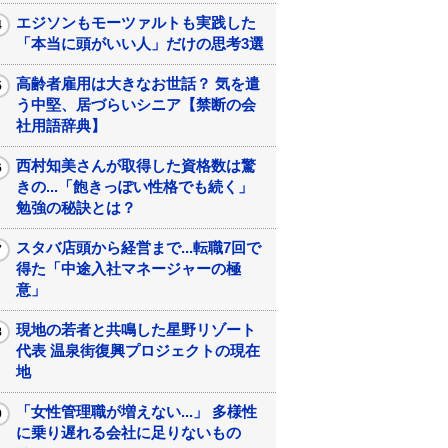
エジソンもモーツァルトも実践した
「本当に頭がいい人」だけの思考3選
高齢者雇用は大きなお世話？ 気を遣
う中堅、居づらいシニア【禁断の会
社用語辞典】
西村知美さんが取得した資格数は驚
きの...「飽きっぽい性格でも続く」
勉強の秘訣とは？
スタバ店頭から経営まで...転職7回で
得た「中途入社マネージャーの極
意」
現地の若者と共鳴した星野リゾート
代表 温泉街復興プロジェクトの現在
地
「女性管理職が増えない...」 多様性
に乗り遅れる会社に足りないもの