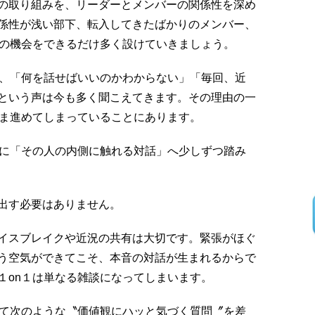
の取り組みを、リーダーとメンバーの関係性を深め
係性が浅い部下、転入してきたばかりのメンバー、
１の機会をできるだけ多く設けていきましょう。
が、「何を話せばいいのかわからない」「毎回、近
という声は今も多く聞こえてきます。その理由の一
まま進めてしまっていることにあります。
台に「その人の内側に触れる対話」へ少しずつ踏み
出す必要はありません。
イスブレイクや近況の共有は大切です。緊張がほぐ
う空気ができてこそ、本音の対話が生まれるからで
１on１は単なる雑談になってしまいます。
いて次のような〝価値観にハッと気づく質問〞を差