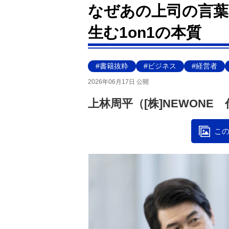
なぜあの上司の言葉
生む1on1の本質
#書籍抜粋
#ビジネス
#経営者
2026年06月17日 公開
上林周平（[株]NEWONE
この