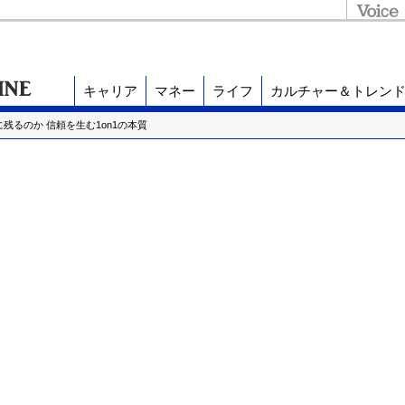
キャリア
マネー
ライフ
カルチャー＆トレン
残るのか 信頼を生む1on1の本質