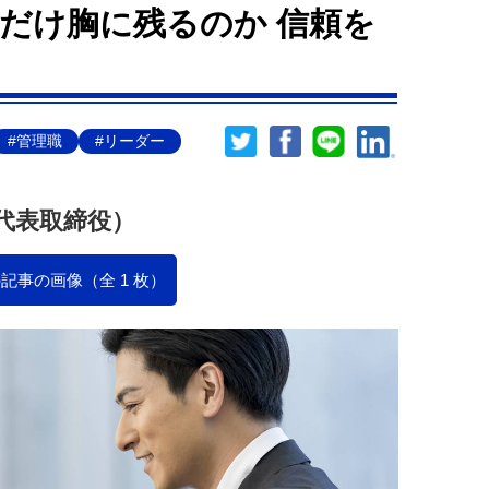
だけ胸に残るのか 信頼を
#管理職
#リーダー
 代表取締役）
記事の画像（全 1 枚）