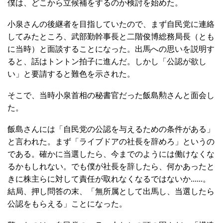
僕は、どこから立候補をするのか検討を始めた。
小泉さんの後継者を目指していたので、まず自民党に連絡
してみたところ、武部勤幹事長と二階俊博総務局長（とも
に当時）と面談することになった。出馬への思いを説明す
ると、話はトントン拍子に進んだ。しかし「公認が欲し
い」と要請すると難色を示された。
そこで、当時小泉首相の秘書官だった飯島勲さんと面会し
た。
飯島さんには「自民党の公認を与えるための条件がある」
と言われた。まず「ライブドアの社長を辞めろ」というの
である。確かに当選したら、今までのようには働けなくな
るかもしれない。でも僕が社長を辞したら、何かあったと
きに株主らに対して責任が取れなくなるではないか......。
結局、押し問答の末、「無所属として出馬し、当選したら
公認をもらえる」ことになった。