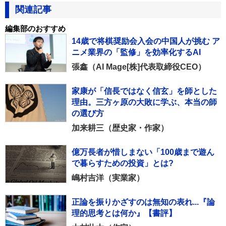
関連記事
編集部のおすすめ
14歳で将棋奨励会入会の中国人が挑む ア
ニメ業界の「監修」を効率化するAI
張鑫（AI Mage[株]代表取締役CEO）
家康が「信長ではなく信玄」を師とした
理由。三方ヶ原の大敗に学ぶ、本当の師
の選び方
加来耕三（歴史家・作家）
億万長者が惜しまない「100歳まで遊ん
で暮らすための投資」とは?
嶋村吉洋（実業家）
正論を振りかざすのは無知の表れ...『論
理的思考とは何か』【書評】