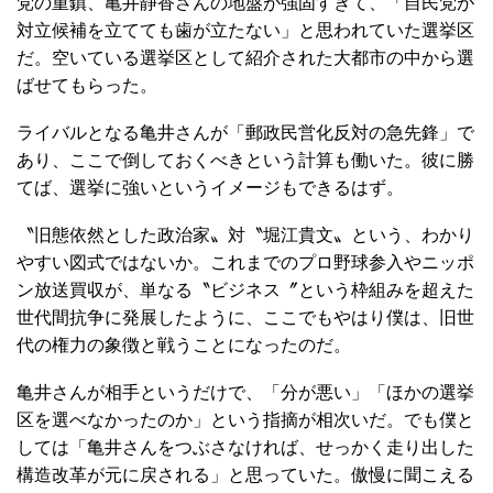
党の重鎮、亀井静香さんの地盤が強固すぎて、「自民党が
対立候補を立てても歯が立たない」と思われていた選挙区
だ。空いている選挙区として紹介された大都市の中から選
ばせてもらった。
ライバルとなる亀井さんが「郵政民営化反対の急先鋒」で
あり、ここで倒しておくべきという計算も働いた。彼に勝
てば、選挙に強いというイメージもできるはず。
〝旧態依然とした政治家〟対〝堀江貴文〟という、わかり
やすい図式ではないか。これまでのプロ野球参入やニッポ
ン放送買収が、単なる〝ビジネス〞という枠組みを超えた
世代間抗争に発展したように、ここでもやはり僕は、旧世
代の権力の象徴と戦うことになったのだ。
亀井さんが相手というだけで、「分が悪い」「ほかの選挙
区を選べなかったのか」という指摘が相次いだ。でも僕と
しては「亀井さんをつぶさなければ、せっかく走り出した
構造改革が元に戻される」と思っていた。傲慢に聞こえる