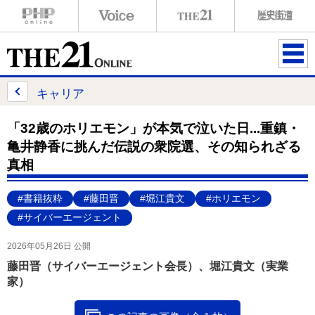
ME
NU
キャリア
「32歳のホリエモン」が本気で泣いた日...重鎮・
亀井静香に挑んだ伝説の衆院選、その知られざる
真相
#書籍抜粋
#藤田晋
#堀江貴文
#ホリエモン
#サイバーエージェント
2026年05月26日 公開
藤田晋（サイバーエージェント会長）、堀江貴文（実業
家）