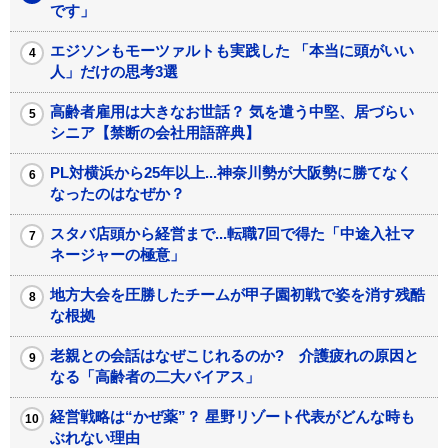
です」
エジソンもモーツァルトも実践した 「本当に頭がいい
人」だけの思考3選
高齢者雇用は大きなお世話？ 気を遣う中堅、居づらい
シニア【禁断の会社用語辞典】
PL対横浜から25年以上...神奈川勢が大阪勢に勝てなく
なったのはなぜか？
スタバ店頭から経営まで...転職7回で得た「中途入社マ
ネージャーの極意」
地方大会を圧勝したチームが甲子園初戦で姿を消す残酷
な根拠
老親との会話はなぜこじれるのか? 介護疲れの原因と
なる「高齢者の二大バイアス」
経営戦略は“かぜ薬”？ 星野リゾート代表がどんな時も
ぶれない理由