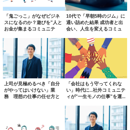
「鬼ごっこ」がなぜビジネ
10代で「早朝5時のジム」に
スになるのか？遊びを"人と
通い詰めた結果 成功者と出
お金が集まるコミュニテ
会い、人生を変えるコミュ
ィ"に変...
ニ...
上司が見極めるべき「自分
「会社はもう守ってくれな
がやってはいけない」業
い」時代に...社外コミュニテ
務 理想の仕事の任せ方と
ィが"一生モノの仕事"を運...
は?