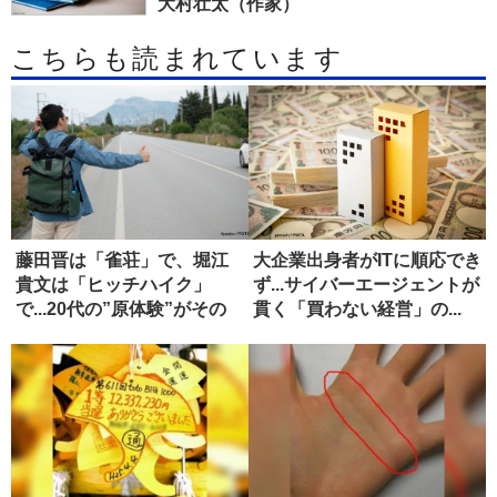
大村壮太（作家）
こちらも読まれています
藤田晋は「雀荘」で、堀江
大企業出身者がITに順応でき
貴文は「ヒッチハイク」
ず...サイバーエージェントが
で...20代の”原体験”がその
貫く「買わない経営」の...
後...