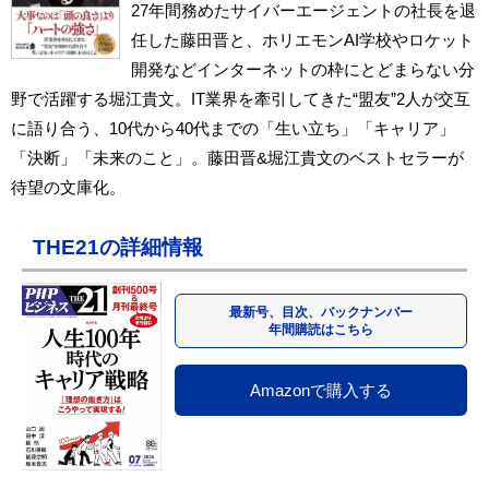
27年間務めたサイバーエージェントの社長を退
任した藤田晋と、ホリエモンAI学校やロケット
開発などインターネットの枠にとどまらない分
野で活躍する堀江貴文。IT業界を牽引してきた“盟友”2人が交互
に語り合う、10代から40代までの「生い立ち」「キャリア」
「決断」「未来のこと」。藤田晋&堀江貴文のベストセラーが
待望の文庫化。
THE21の詳細情報
最新号、目次、バックナンバー
年間購読はこちら
Amazonで購入する