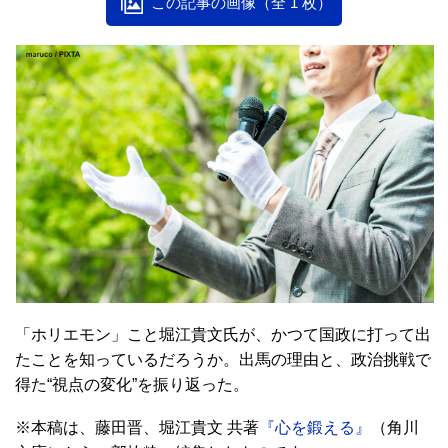
この記事の画像（全 1 枚）
「ホリエモン」こと堀江貴文氏が、かつて国政に打って出
たことを知っているだろうか。出馬の理由と、政治挑戦で
得た“視点の変化”を振り返った。
※本稿は、藤田晋、堀江貴文 共著
『心を鍛える』
（角川