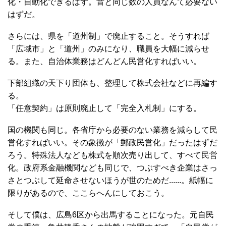
化・自動化できるはず。昔と同じ数の人員なんて必要ない
はずだ。
さらには、県を「道州制」で廃止すること。そうすれば
「広域市」と「道州」のみになり、職員を大幅に減らせ
る。また、自治体業務はどんどん民営化すればいい。
下部組織の天下り団体も、整理して株式会社などに再編す
る。
「任意契約」は原則廃止して「完全入札制」にする。
国の機関も同じ。各省庁から必要のない業務を減らして民
営化すればいい。その象徴が「郵政民営化」だったはずだ
ろう。特殊法人なども株式を順次売り出して、すべて民営
化。政府系金融機関なども同じで、つぶすべき企業はさっ
さとつぶして延命させないほうが世のためだ......。紙幅に
限りがあるので、ここらへんにしておこう。
そして僕は、広島6区から出馬することになった。元自民