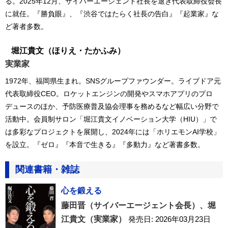
る。2025年12月、サイバーエージェント社長を退き代表取締役会長
に就任。『勝負眼』、『渋谷ではたらく社長の告白』『起業家』な
ど著者多数。
堀江貴文
（ほりえ・たかふみ）
実業家
1972年、福岡県生まれ。SNSグループファウンダー。ライブドア元
代表取締役CEO。ロケットエンジンの開発やスマホアプリのプロ
デュースのほか、予防医療普及協会理事を務めるなど幅広い分野で
活動中。会員制サロン「堀江貴文イノベーション大学（HIU）」で
は多彩なプロジェクトを展開し、2024年には「ホリエモンAI学校」
を設立。『ゼロ』『本音で生きる』『多動力』など著書多数。
関連書籍・雑誌
心を鍛える
藤田晋（サイバーエージェント会長）、堀
江貴文（実業家）
発売日: 2026年03月23日