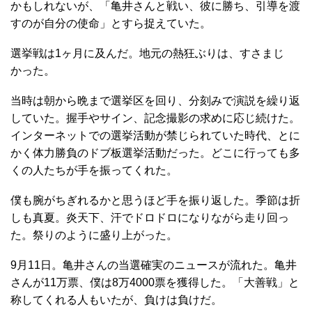
かもしれないが、「亀井さんと戦い、彼に勝ち、引導を渡
すのが自分の使命」とすら捉えていた。
選挙戦は1ヶ月に及んだ。地元の熱狂ぶりは、すさまじ
かった。
当時は朝から晩まで選挙区を回り、分刻みで演説を繰り返
していた。握手やサイン、記念撮影の求めに応じ続けた。
インターネットでの選挙活動が禁じられていた時代、とに
かく体力勝負のドブ板選挙活動だった。どこに行っても多
くの人たちが手を振ってくれた。
僕も腕がちぎれるかと思うほど手を振り返した。季節は折
しも真夏。炎天下、汗でドロドロになりながら走り回っ
た。祭りのように盛り上がった。
9月11日。亀井さんの当選確実のニュースが流れた。亀井
さんが11万票、僕は8万4000票を獲得した。「大善戦」と
称してくれる人もいたが、負けは負けだ。