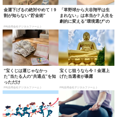
金運下げるの絶対やめて！9
「草野球から大谷翔平は生
割が知らない“貯金術”
まれない」は本当か? 人生を
劇的に変える"環境選び"の
残...
PR(合同会社デジタルファーム )
“宝くじは運じゃなかっ
宝くじ狙うなら今！金運上
た”当たる人の“共通点”を知
げた当選者が暴露
っただけ
PR(合同会社デジタルファーム )
PR(合同会社デジタルファーム )