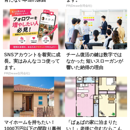
PR(Dreaw合同会社)
SNSアカウントを着実に成
チーム復活の鍵は数字では
長。実はみんなココ使って
なかった 短いスローガンが
ます。
響いた納得の理由
PR(Dreaw合同会社)
マイホームを持ちたい！
「ばぁばの家に泊まりた
1000万円以下の間取り事例
い！」老後に住むならこん