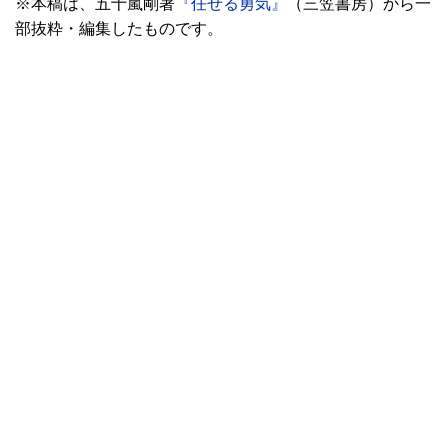
※本稿は、五十嵐剛著
『任せる勇気』
（三笠書房）から一
部抜粋・編集したものです。