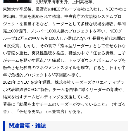
長野県東御市出身。上田高校卒。
東海大学卒業後、長野市のNECグループ会社に入社し、NEC本社に
逆出向。実績を認められて移籍。中央官庁の大規模システムプロ
ジェクトを担当するなど、リーダーとして多様な現場を経験。年間
売上600億円、メンバー1000人超のプロジェクトを率い、NECグ
ループ12万人の中から年100人しか選ばれない社長賞を前代未聞の
４度受賞。しかし、その裏で「指示型リーダー」として任せられな
い苦悩を重ね、突発性難聴を発症。孤独の中で「任せる勇気」こそ
がチームを動かす原点だと痛感し、トップダウンとボトムアップを
融合させた独自のマネジメントスタイルを確立。すると、わずか半
年で危機的プロジェクトをV字回復へ導く。
2023年にNEC を定年退職。株式会社リーダーズクリエイティブラ
ボ代表取締役CEOに就任。チームを自律に導くリーダーの育成や、
結果を出すチームビルディングを支援している。
著書に『結果を出すチームのリーダーがやっていること』（すばる
舎）、『任せる勇気』（三笠書房）がある。
関連書籍・雑誌