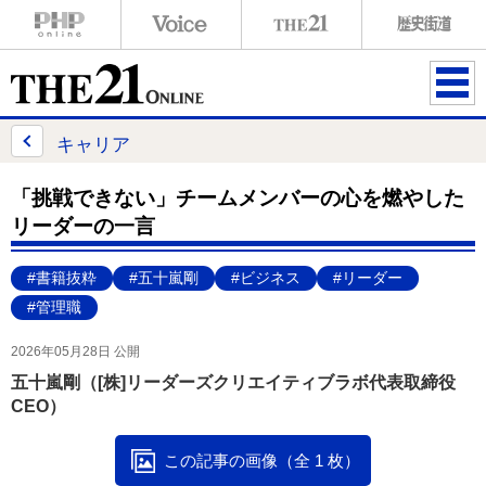
ME
NU
キャリア
「挑戦できない」チームメンバーの心を燃やした
リーダーの一言
#書籍抜粋
#五十嵐剛
#ビジネス
#リーダー
#管理職
2026年05月28日 公開
五十嵐剛（[株]リーダーズクリエイティブラボ代表取締役
CEO）
この記事の画像（全 1 枚）